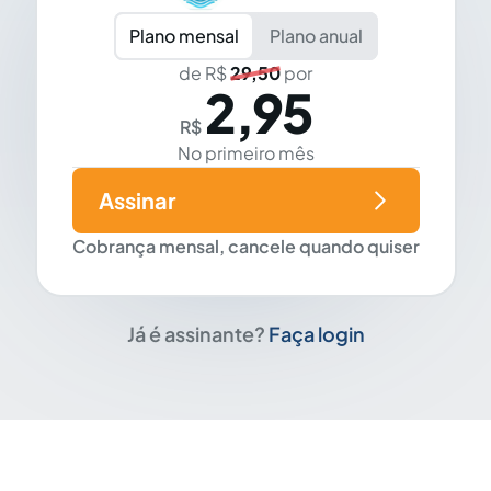
Plano mensal
Plano anual
de R$
29,50
por
2,95
R$
No primeiro mês
Assinar
Cobrança mensal, cancele quando quiser
Já é assinante?
Faça login