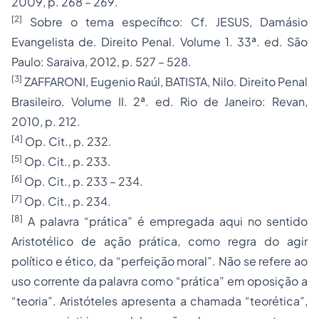
2009, p. 268 – 269.
[2]
Sobre o tema específico: Cf. JESUS, Damásio
Evangelista de. Direito Penal. Volume 1. 33ª. ed. São
Paulo: Saraiva, 2012, p. 527 – 528.
[3]
ZAFFARONI, Eugenio Raúl, BATISTA, Nilo. Direito Penal
Brasileiro. Volume II. 2ª. ed. Rio de Janeiro: Revan,
2010, p. 212.
[4]
Op. Cit., p. 232.
[5]
Op. Cit., p. 233.
[6]
Op. Cit., p. 233 – 234.
[7]
Op. Cit., p. 234.
[8]
A palavra “prática” é empregada aqui no sentido
Aristotélico de ação prática, como regra do agir
político e ético, da “perfeição moral”. Não se refere ao
uso corrente da palavra como “prática” em oposição a
“teoria”. Aristóteles apresenta a chamada “teorética”,