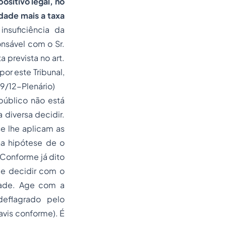
ositivo legal, no
dade mais a taxa
insuficiência da
onsável com o Sr.
 prevista no art.
por este Tribunal,
9/12-Plenário)
público não está
diversa decidir.
se lhe aplicam as
na hipótese de o
 Conforme já dito
de decidir com o
idade. Age com a
eflagrado pelo
avis conforme). É