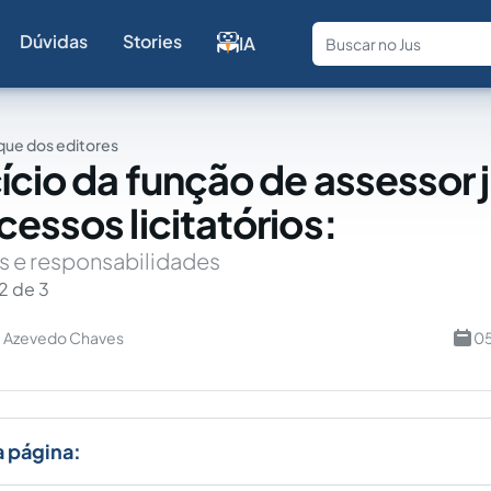
Dúvidas
Stories
IA
Fale com a
ue dos editores
ício da função de assessor j
cessos licitatórios:
 e responsabilidades
2 de 3
de Azevedo Chaves
05
a página: