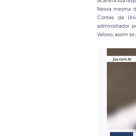
acarreta sua res
Nessa mesma d
Contas
da Uniã
administrador 
Veloso, assim se