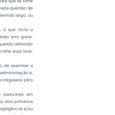
 para que se torne
inada questão de
sentido largo, ou
, o que inclui o
ndo erro grave,
 quando defender
acolhe essa tese,
ão de examinar a
administração e,
s irregulares pelo
e pareceres em
os dois primeiros
negligência) e/ou