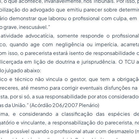
i, o que acontece, invariavelmente, nos Tribunais. Por isso,
sabilização do advogado que emitiu parecer sobre determ
ário demonstrar que laborou o profissional com culpa, em 
 grave, inescusável.”
tividade advocatícia, somente responde o profissional
co, quando age com negligência ou imperícia, acarreta
om isso, o parecerista estará isento de responsabilidade
alicerçada em lição de doutrina e jurisprudência. O TCU 
o julgado abaixo:
dico e técnico não vincula o gestor, que tem a obrigaç
eceres, até mesmo para corrigir eventuais disfunções na 
sta, por si só, a sua responsabilidade por atos considerado
as da União.” (Acórdão 206/2007 Plenário)
ma, e considerando a classificação das espécies d
igatório e vinculante, a responsabilização do parecerista, n
erá possível quando o profissional atuar com desmazelo (