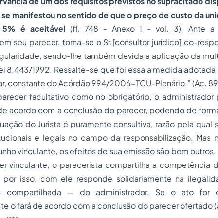
ervância de um dos requisitos previstos no supracitado disp
 se manifestou no sentido de que o preço de custo da uni
 5% é aceitável
(fl. 748 - Anexo 1 - vol. 3). Ante a 
 seu parecer, torna-se o Sr.[consultor jurídico] co-resp
regularidade, sendo-lhe também devida a aplicação da multa
 Lei 8.443/1992. Ressalte-se que foi essa a medida adotada 
ar, constante do Acórdão 994/2006-TCU-Plenário.” (Ac. 89
arecer facultativo como no obrigatório, o administrador 
 de acordo com a conclusão do parecer, podendo de forma 
uação do Jurista é puramente consultiva, razão pela qual 
itucionais e legais no campo da responsabilização. Mas 
unho vinculante, os efeitos de sua emissão são bem outros.
er vinculante, o parecerista compartilha a competência 
, por isso, com ele responde solidariamente na ilegal
 compartilhada — do administrador. Se o ato for d
ste o fará de acordo com a conclusão do parecer ofertado (