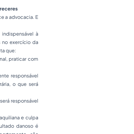
areceres
ce a advocacia. E
 indispensável à
s
no exercício da
nta que:
nal, praticar com
ente responsável
ária, o que será
 será responsável
quiliana e culpa
sultado danoso é