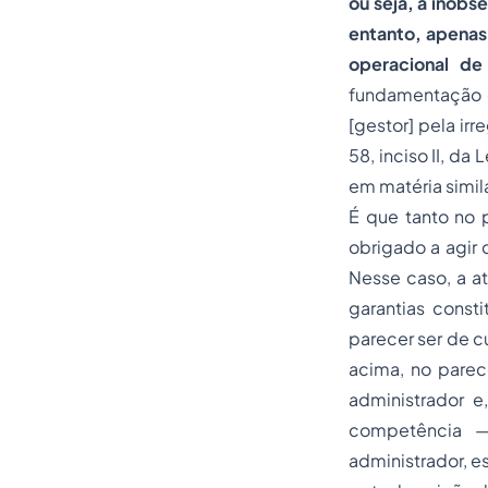
ou seja, à inobs
entanto, apenas
operacional de
fundamentação em
[gestor] pela ir
58, inciso II, da
em matéria simil
É que tanto no p
obrigado a agir
Nesse caso, a at
garantias const
parecer ser de c
acima, no parec
administrador e
competência —
administrador, e