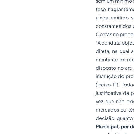
sem um mínimo d
tese flagranteme
ainda emitido 
constantes dos 
Contas no prece
“A conduta obje
direta, na qual 
montante de rec
disposto no art.
instrução do
pro
(inciso III). To
justificativa d
vez que não ex
mercados ou téc
decisão quanto
Municipal, por d