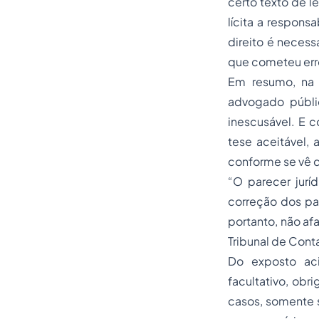
certo texto de le
lícita a respon
direito é necess
que cometeu erro
Em resumo, na a
advogado públi
inescusável. E c
tese aceitável, 
conforme se vê d
“O parecer jurí
correção dos par
portanto, não afa
Tribunal de Cont
Do exposto aci
facultativo, obr
casos, somente s