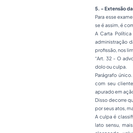
5. – Extensão da
Para esse exame,
se é assim, é co
A Carta Polític
administração d
profissão, nos li
“Art. 32 - O adv
dolo ou culpa.
Parágrafo único
com seu cliente
apurado em ação
Disso decorre qu
por seus atos, m
A culpa é class
lato sensu, mai