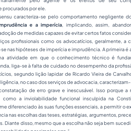
untariamente pelo agente e os efeitos de seu com
 procurados por ele.
 sensu caracteriza-se pelo comportamento negligente d
imprudência e a imperícia
, implicando, assim, aband
adoção
de medidas capazes de evitar certos fatos considera
iços profissionais como os advocatícios, geralmente, a 
-se nas hipóteses de imperícia e imprudência. A primeira é 
ma atividade em que o conhecimento técnico é funda
unda, liga-se à falta de cuidado no desempenho da profis
ícios, segundo lição lapidar de Ricardo Vieira de Carval
gligência, no caso dos serviços de advocacia, caracterizam-
onstatação de erro grave e inescusável. Isso porque a 
 como a inviolabilidade funcional insculpida na Constit
 diferenciado às suas funções essenciais, a permitir o ex
a nas escolhas das teses, estratégias, argumentos, prece
os. Diante disso, mesmo que a escolha não seja bem sucedi