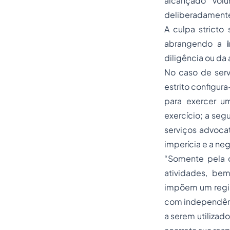
alcançado vol
deliberadamente
A culpa stricto
abrangendo a
diligência ou da
No caso de serv
estrito configura
para exercer u
exercício; a seg
serviços advocat
imperícia e a ne
“Somente pela c
atividades, bem
impõem um regime
com independênci
a serem utilizad