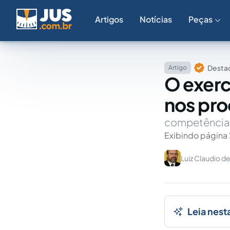
Artigos
Notícias
Peças
Destaq
Artigo
O exerc
nos pro
competências
Exibindo página 
Luiz Claudio 
Leia nest