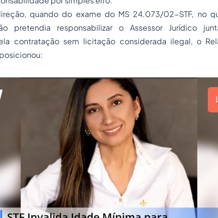
ponsabilidade por simples erro.”
ireção, quando do exame do MS 24.073/02-STF, no q
o pretendia responsabilizar o Assessor Jurídico j
pela contratação sem
licitação
considerada ilegal, o Rela
 posicionou: