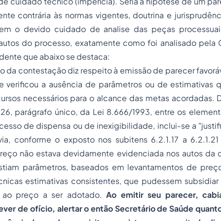
e cuidado técnico (imperícia). Seria a hipótese de um pa
nte contrária às normas vigentes, doutrina e jurisprudênci
sem o devido cuidado de analise das peças processuai
autos do processo, exatamente como foi analisado pela 
dente que abaixo se destaca:
to da
contestação
diz respeito à emissão de parecer favorá
se verificou a ausência de parâmetros ou de estimativas 
ursos necessários para o alcance das metas acordadas.
 26, parágrafo único, da Lei 8.666/1993, entre os elemen
cesso
de dispensa ou de inexigibilidade, inclui-se a "justi
davia, conforme o exposto nos subitens 6.2.1.17 a 6.2.1.21
e preço não estava devidamente evidenciada nos autos da 
istiam parâmetros, baseados em levantamentos de preço
nicas estimativas consistentes, que pudessem subsidiar
 ao preço a ser adotado.
Ao emitir seu parecer, cabi
ever de ofício, alertar o então Secretário de Saúde quant