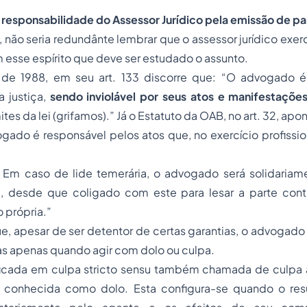
 responsabilidade do Assessor Jurídico pela emissão de p
 não seria redundânte lembrar que o assessor jurídico exer
m esse espírito que deve ser estudado o assunto.
a de 1988, em seu art. 133 discorre que: “O advogado é
a justiça,
sendo inviolável por seus atos e manifestaçõe
mites da lei (grifamos).” Já o Estatuto da OAB, no art. 32, apo
ogado é responsável pelos atos que, no exercício profissio
. Em caso de lide temerária, o advogado será solidariam
, desde que coligado com este para lesar a parte contr
 própria.”
e, apesar de ser detentor de certas garantias, o advogado
as apenas quando agir com dolo ou culpa.
ificada em culpa stricto sensu também chamada de culpa a
s conhecida como dolo. Esta configura-se quando o re