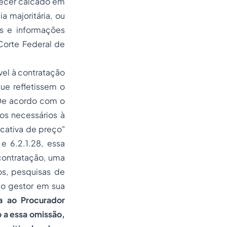
recer calcado em
a majoritária, ou
s e informações
Corte Federal de
vel à contratação
que refletissem o
 De acordo com o
tos necessários à
ficativa de preço"
 e 6.2.1.28, essa
contratação, uma
s, pesquisas de
 o gestor em sua
a ao Procurador
o a essa omissão,