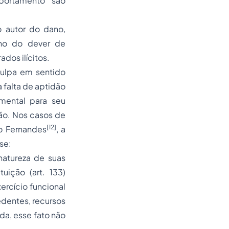
portamento são
o autor do dano,
ono do dever de
dos ilícitos.
culpa em sentido
a falta de aptidão
mental para seu
são. Nos casos de
[12]
ho Fernandes
, a
se:
natureza de suas
uição (art. 133)
ercício funcional
dentes, recursos
da, esse fato não