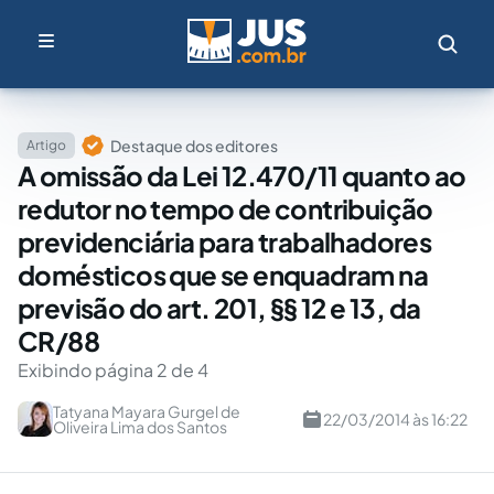
Destaque dos editores
Artigo
A omissão da Lei 12.470/11 quanto ao
redutor no tempo de contribuição
previdenciária para trabalhadores
domésticos que se enquadram na
previsão do art. 201, §§ 12 e 13, da
CR/88
Exibindo página 2 de 4
Tatyana Mayara Gurgel de
22/03/2014 às 16:22
Oliveira Lima dos Santos