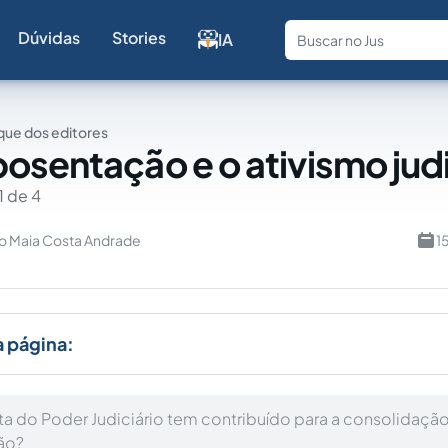
Dúvidas
Stories
IA
Fale com a
ue dos editores
osentação e o ativismo judi
1 de 4
o Maia Costa Andrade
1
a página:
sta do Poder Judiciário tem contribuído para a consolidação
ão?