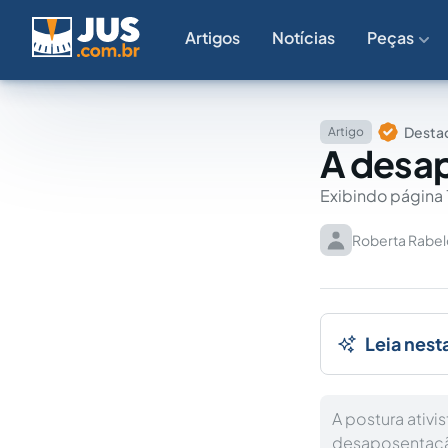
Artigos
Notícias
Peças
Destaq
Artigo
A desap
Exibindo página 
Roberta Rabel
Leia nest
A postura ativi
desaposentaç