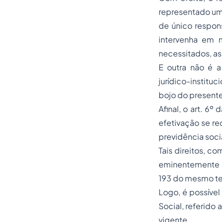
representado um
de único respon
intervenha em 
necessitados, a
E outra não é a
jurídico-instituc
bojo do present
Afinal, o art. 6º
efetivação se re
previdência soci
Tais direitos, c
eminentemente s
193 do mesmo tex
Logo, é possível
Social, referido
vigente.