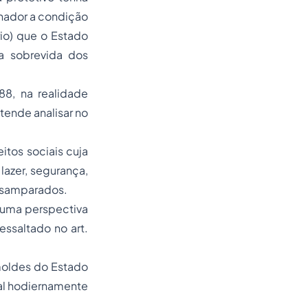
hador a condição
io) que o Estado
a sobrevida dos
88, na realidade
etende analisar no
eitos sociais cuja
lazer, segurança,
desamparados.
e uma perspectiva
ssaltado no art.
 moldes do Estado
nal hodiernamente