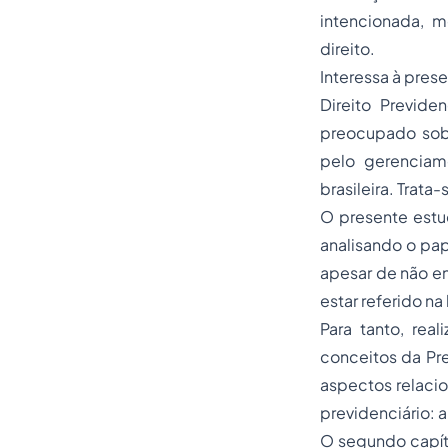
intencionada, 
direito.
Interessa à pres
Direito Previd
preocupado sobr
pelo gerenciame
brasileira. Trat
O presente estu
analisando o pape
apesar de não e
estar referido na
Para tanto, rea
conceitos da Pre
aspectos relacio
previdenciário: 
O segundo capítu