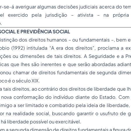
ar-se-á averiguar algumas decisões judiciais acerca do t
pel exercido pela jurisdição – ativista – na própr
.
SOCIAL E PREVIDÊNCIA SOCIAL
distinção dos
direitos humanos
– ou fundamentais –, bem e
io (1992) intitulada “A era dos direitos”, proclama a ex
ções ou dimensões de tais direitos. A Seguridade e a Pre
ticas que lhes são inerentes e que serão abordadas adian
onou chamar de direitos fundamentais de segunda dime
oco é o século XIX.
a tais direitos, ao contrário dos direitos de liberdade que 
nova conformação do indivíduo diante do Estado. Com 
nimigo a ser limitado e combatido pela ideia de liberdade,
tor na realidade social, buscando garantir o
usufruto
de ga
há liberdade possível ou exercitável.
om a segunda dimensão de direitos fundamentais a figura d