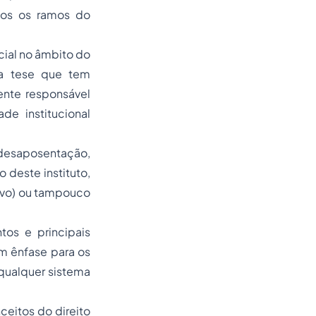
dos os ramos do
cial
no âmbito do
da tese que tem
ente responsável
de institucional
 desaposentação,
o deste instituto,
ivo) ou tampouco
tos e principais
om ênfase para os
 qualquer sistema
ceitos do direito