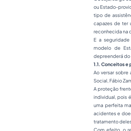
ou Estado-provid
tipo de assistê
capazes de ter 
reconhecida na 
E a seguridade 
modelo de Est
depreenderá do 
1.1. Conceitos e 
Ao versar sobre 
Social, Fábio Za
A proteção frent
individual, pois
uma perfeita mat
acidentes e do
tratamento deles 
Com efeito, o re