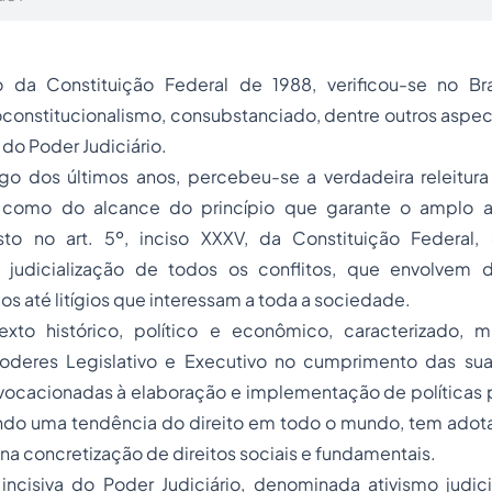
 da Constituição Federal de 1988, verificou-se no Br
onstitucionalismo, consubstanciado, dentre outros aspec
 do Poder Judiciário.
go dos últimos anos, percebeu-se a verdadeira releitur
m como do alcance do princípio que garante o amplo 
visto no art. 5º, inciso XXXV, da Constituição Federa
 judicialização de todos os conflitos, que envolvem
os até litígios que interessam a toda a sociedade.
xto histórico, político e econômico, caracterizado, m
oderes Legislativo e Executivo no cumprimento das su
 vocacionadas à elaboração e implementação de políticas 
uindo uma tendência do direito em todo o mundo, tem ad
 na concretização de direitos sociais e fundamentais.
incisiva do Poder Judiciário, denominada ativismo judi