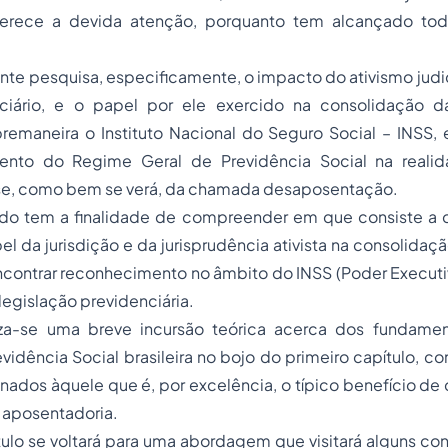
merece a devida atenção, porquanto tem alcançado to
ente pesquisa, especificamente, o impacto do
ativismo judi
enciário, e o papel por ele exercido na consolidação 
emaneira o Instituto Nacional do
Seguro
Social – INSS, 
nto do Regime Geral de Previdência Social na realida
a-se, como bem se verá, da chamada desaposentação.
do tem a finalidade de compreender em que consiste a
l da jurisdição e da jurisprudência ativista na consolidaçã
ncontrar reconhecimento no âmbito do INSS (Poder Execut
 legislação previdenciária.
liza-se uma breve incursão teórica acerca dos fundamen
vidência Social brasileira no bojo do primeiro capítulo, c
nados àquele que é, por excelência, o típico benefício de
a aposentadoria.
lo se voltará para uma abordagem que visitará alguns con