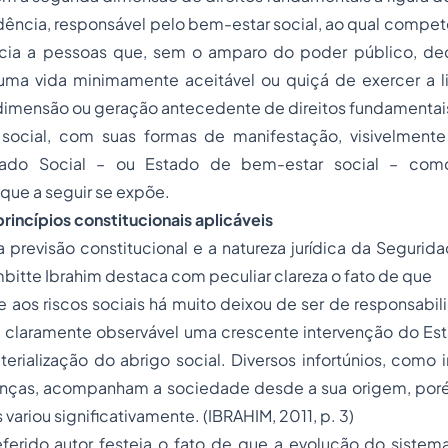
ência, responsável pelo bem-estar social, ao qual compet
ncia a pessoas que, sem o amparo do poder público, de
uma vida minimamente aceitável ou quiçá de exercer a l
dimensão ou geração antecedente de direitos fundamentai
social, com suas formas de manifestação, visivelmente
ado Social – ou Estado de bem-estar social – como
que a seguir se expõe.
princípios constitucionais aplicáveis
a previsão constitucional e a natureza jurídica da Segurid
mbitte Ibrahim destaca com peculiar clareza o fato de que
e aos riscos sociais há muito deixou de ser de responsab
 é claramente observável uma crescente intervenção do Es
erialização do abrigo social. Diversos infortúnios, como in
enças, acompanham a sociedade desde a sua origem, por
variou significativamente. (IBRAHIM, 2011, p. 3)
ferido autor festeja o fato de que a evolução do sistema