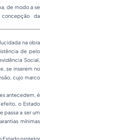
ema, de modo a se
ia concepção da
lucidada na obra
istência de pelo
vidência Social,
te, se inserem no
nsão, cujo marco
lhes antecedem, é
efeito, o Estado
 e passa a ser um
rantias mínimas
o Estado protetor