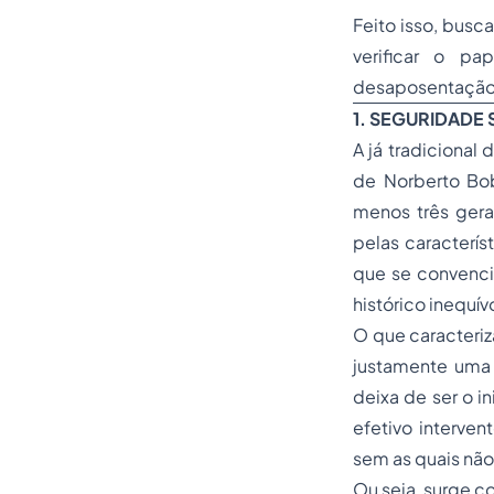
Feito isso, busc
verificar o pa
desaposentação
1. SEGURIDADE 
A já tradicional 
de Norberto Bobb
menos três gera
pelas caracterís
que se convenci
histórico inequív
O que caracteriz
justamente uma 
deixa de ser o i
efetivo interven
sem as quais não 
Ou seja, surge c