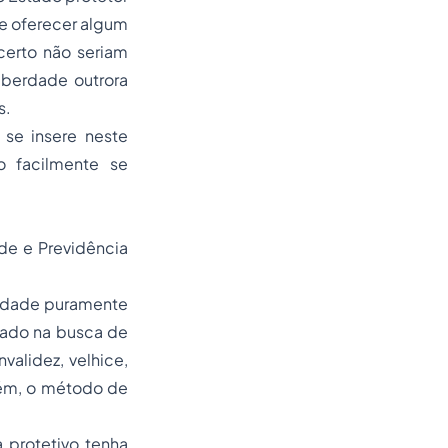
e oferecer algum
certo não seriam
iberdade outrora
s.
 se insere neste
 facilmente se
ade e Previdência
ilidade puramente
tado na busca de
validez, velhice,
ém, o método de
 protetivo tenha