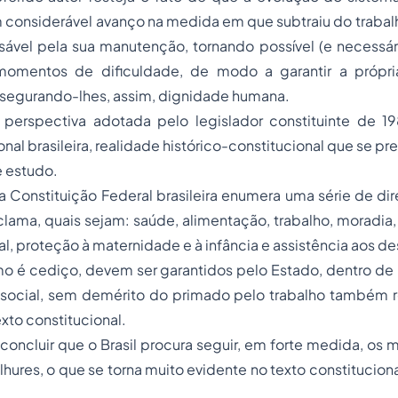
 considerável avanço na medida em que subtraiu do trabal
sável pela sua manutenção, tornando possível (e necessár
momentos de dificuldade, de modo a garantir a própri
ssegurando-lhes, assim, dignidade humana.
 perspectiva adotada pelo legislador constituinte de 19
ional brasileira, realidade histórico-constitucional que se pr
e estudo.
 da Constituição Federal brasileira enumera uma série de dir
clama, quais sejam: saúde, alimentação, trabalho, moradia, 
al, proteção à maternidade e à infância e assistência aos 
omo é cediço, devem ser garantidos pelo Estado, dentro d
ocial, sem demérito do primado pelo trabalho também re
to constitucional.
 concluir que o Brasil procura seguir, em forte medida, os
 alhures, o que se torna muito evidente no texto constitucio