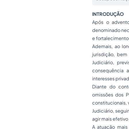
INTRODUÇÃO
Após o advento
denominado neoc
e fortalecimento
Ademais, ao lon
jurisdição, be
Judiciário, pre
consequência a
interesses privad
Diante do conte
omissões dos P
constitucionais,
Judiciário, seg
agir mais efetivo
A atuação mais 