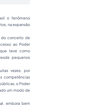
asil o fenômeno
tos, na expansão
a do conceito de
acesso ao Poder
l, que teve como
 desde pequenos
uitas vezes, por
as competências
públicas, o Poder
otado um modo de
cial, embora bem