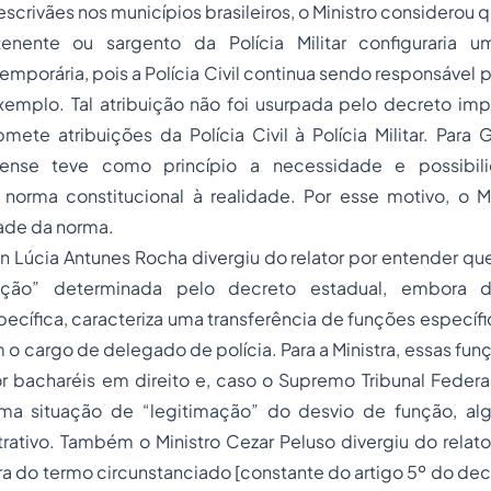
scrivães nos municípios brasileiros, o Ministro considerou q
enente ou sargento da Polícia Militar configuraria um
temporária, pois a Polícia Civil continua sendo responsável 
 exemplo. Tal atribuição não foi usurpada pelo decreto i
ete atribuições da Polícia Civil à Polícia Militar. Para
ense teve como princípio a necessidade e possibil
 norma constitucional à realidade. Por esse motivo, o Mi
ade da norma.
n Lúcia Antunes Rocha divergiu do relator por entender qu
nção” determinada pelo decreto estadual, embora d
pecífica, caracteriza uma transferência de funções específ
 o cargo de delegado de polícia. Para a Ministra, essas fu
or bacharéis em direito e, caso o Supremo Tribunal Federal
ma situação de “legitimação” do desvio de função, alg
rativo. Também o Ministro Cezar Peluso divergiu do relat
ura do termo circunstanciado [constante do artigo 5º do de