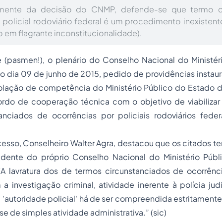
mente da decisão do CNMP, defende-se que termo ci
 policial rodoviário federal é um procedimento inexistent
 em flagrante inconstitucionalidade).
 (pasmen!), o plenário do Conselho Nacional do Ministéri
 dia 09 de junho de 2015, pedido de providências instaur
olação de competência do Ministério Público do Estado 
cordo de cooperação técnica com o objetivo de viabiliza
anciados de ocorrências por policiais rodoviários feder
cesso, Conselheiro Walter Agra, destacou que os citados te
ente do próprio Conselho Nacional do Ministério Públ
“A lavratura dos de termos circunstanciados de ocorrênc
 investigação criminal, atividade inerente à polícia judi
m 'autoridade policial' há de ser compreendida estritame
-se de simples atividade administrativa.” (sic)