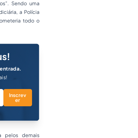
stos”. Sendo uma
ciária, a Polícia
rometeria todo o
us!
 entrada.
ais!
Inscrev
er
da pelos demais