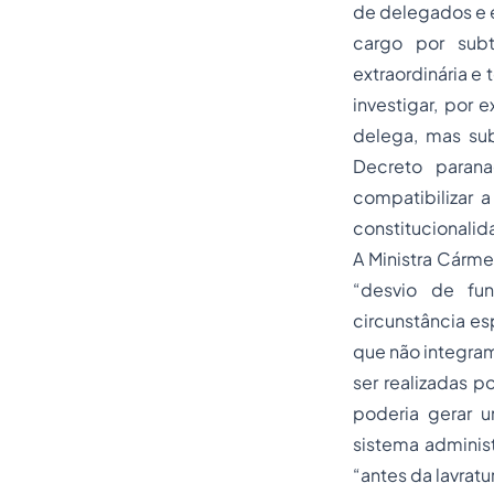
de delegados e e
cargo por subt
extraordinária e 
investigar, por
delega, mas subm
Decreto parana
compatibilizar a
constitucionalid
A Ministra Cárme
“desvio de fu
circunstância es
que não integram
ser realizadas p
poderia gerar u
sistema administ
“antes da lavrat