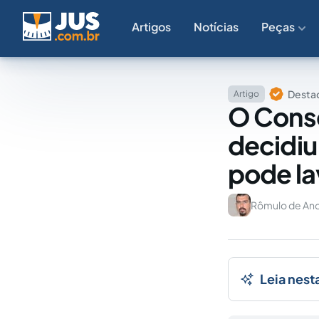
Artigos
Notícias
Peças
Destaq
Artigo
O Conse
decidiu
pode la
Rômulo de And
Leia nest