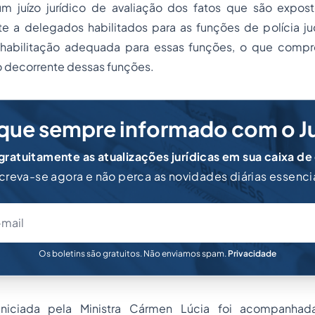
m juízo jurídico de avaliação dos fatos que são expo
te a delegados habilitados para as funções de polícia judi
ia habilitação adequada para essas funções, o que comp
o decorrente dessas funções.
que sempre informado com o J
ratuitamente as atualizações jurídicas em sua caixa de
creva-se agora e não perca as novidades diárias essenci
Os boletins são gratuitos. Não enviamos spam.
Privacidade
iniciada pela Ministra Cármen Lúcia foi acompanha