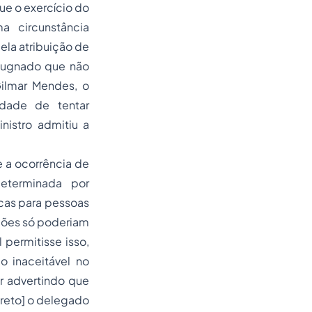
ue o exercício do
a circunstância
pela atribuição de
mpugnado que não
 Gilmar Mendes, o
idade de tentar
nistro admitiu a
e a ocorrência de
eterminada por
icas para pessoas
nções só poderiam
 permitisse isso,
o inaceitável no
or advertindo que
creto] o delegado