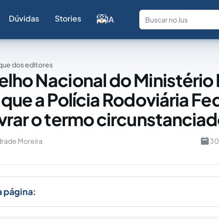
Dúvidas
Stories
IA
Fale com a
ue dos editores
lho Nacional do Ministério 
 que a Polícia Rodoviária Fe
vrar o termo circunstancia
rade Moreira
30
a página: