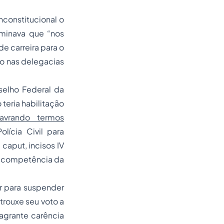
nconstitucional o
rminava que “nos
e carreira para o
o nas delegacias
selho Federal da
teria habilitação
lavrando termos
lícia Civil para
 caput, incisos IV
 a competência da
r para suspender
trouxe seu voto a
lagrante carência