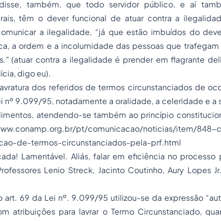
disse, também, que todo servidor público, e aí tamb
erais, têm o dever funcional de atuar contra a ilegalid
comunicar a ilegalidade, “já que estão imbuídos do deve
ca, a ordem e a incolumidade das pessoas que trafegam 
s." (atuar contra a ilegalidade é prender em flagrante del
cia, digo eu).
avratura dos referidos de termos circunstanciados de oco
 nº 9.099/95, notadamente a oralidade, a celeridade e a 
imentos, atendendo-se também ao princípio constituciona
www.conamp.org.br/pt/comunicacao/noticias/item/848-
cao-de-termos-circunstanciados-pela-prf.html
da! Lamentável. Aliás, falar em eficiência no processo p
ofessores Lenio Streck, Jacinto Coutinho, Aury Lopes Jr
.
art. 69 da Lei nº. 9.099/95 utilizou-se da expressão “aut
 atribuições para lavrar o Termo Circunstanciado, qua