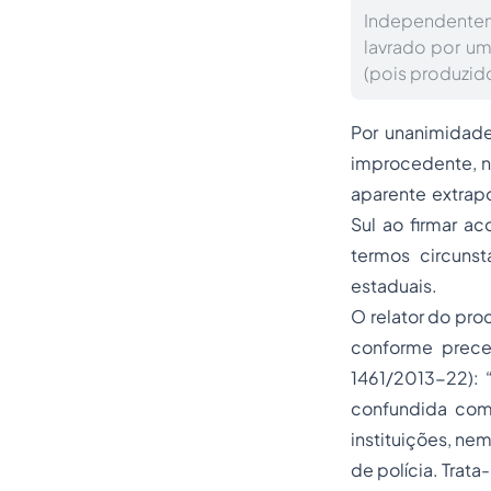
Independente
lavrado por um
(pois produzido
Por unanimidade
improcedente, no
aparente extrap
Sul ao firmar a
termos circunst
estaduais.
O relator do pro
conforme preced
1461/2013-22): 
confundida com a
instituições, ne
de polícia. Trata