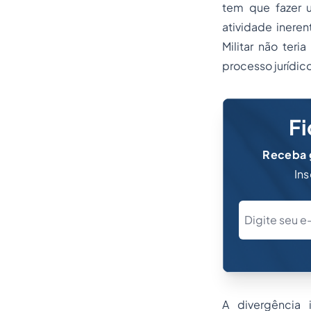
tem que fazer u
atividade ineren
Militar não ter
processo jurídic
Fi
Receba g
Ins
A divergência 