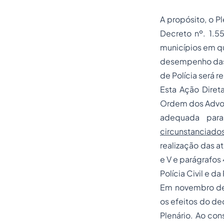
A propósito, o P
Decreto nº. 1.5
municípios em qu
desempenho das 
de Polícia será r
Esta Ação Direta
Ordem dos Advoga
adequada para
circunstanciado
realização das at
e V e parágrafos
Polícia Civil e da 
Em novembro de 
os efeitos do de
Plenário. Ao con