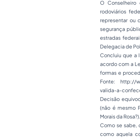
O Conselheiro 
rodoviários fed
representar ou 
segurança públi
estradas federai
Delegacia de Polí
Concluiu que a l
acordo com a Lei
formas e proced
Fonte: http://
valida-a-confec
Decisão equivoca
(não é mesmo Pr
Morais da Rosa?)
Como se sabe, o 
como aquela com