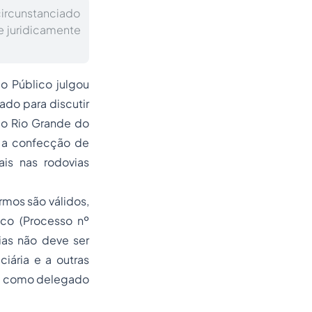
rcunstanciado
e juridicamente
o Público julgou
ado para discutir
do Rio Grande do
r a confecção de
ais nas rodovias
rmos são válidos,
ico (Processo nº
ias não deve ser
ciária e a outras
nte como delegado