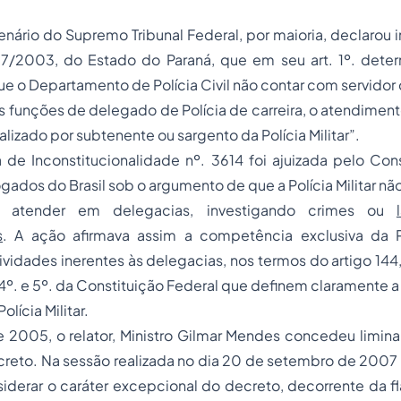
lenário do Supremo Tribunal Federal, por maioria, declarou i
57/2003, do Estado do Paraná, que em seu art. 1º. dete
e o Departamento de Polícia Civil não contar com servidor d
funções de delegado de Polícia de carreira, o atendiment
ealizado por subtenente ou sargento da Polícia Militar”.
 de Inconstitucionalidade nº. 3614 foi ajuizada pelo Con
dos do Brasil sob o argumento de que a Polícia Militar não 
 atender em delegacias, investigando crimes ou
s
. A ação afirmava assim a competência exclusiva da Po
ividades inerentes às delegacias, nos termos do artigo 144,
 4º. e 5º. da Constituição Federal que definem claramente
Polícia Militar.
2005, o relator, Ministro Gilmar Mendes concedeu limina
creto. Na sessão realizada no dia 20 de setembro de 2007 
siderar o caráter excepcional do decreto, decorrente da f