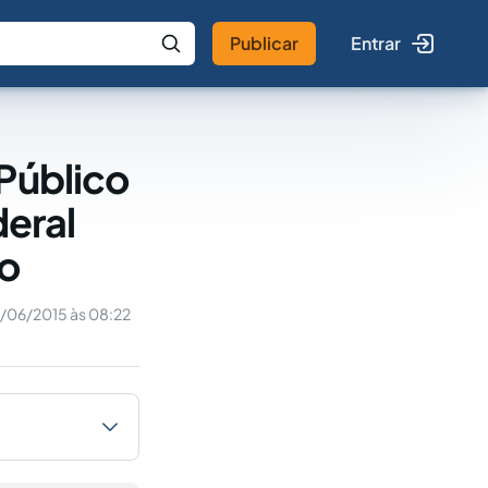
Publicar
Entrar
 IA
Buscar no Jus
Público
deral
do
/06/2015 às 08:22