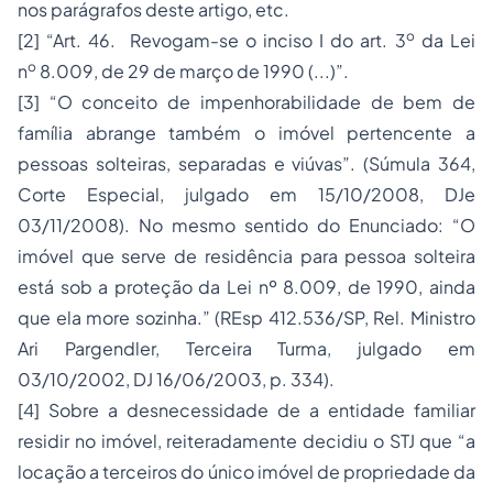
nos parágrafos deste artigo, etc.
o
[2] “Art. 46. Revogam-se o inciso I do art. 3
da Lei
o
n
8.009, de 29 de março de 1990 (...)”.
[3] “O conceito de impenhorabilidade de bem de
família abrange também o imóvel pertencente a
pessoas solteiras, separadas e viúvas”. (Súmula 364,
Corte Especial, julgado em 15/10/2008, DJe
03/11/2008). No mesmo sentido do Enunciado: “O
imóvel que serve de residência para pessoa solteira
está sob a proteção da Lei nº 8.009, de 1990, ainda
que ela more sozinha.” (REsp 412.536/SP, Rel. Ministro
Ari Pargendler, Terceira Turma, julgado em
03/10/2002, DJ 16/06/2003, p. 334).
[4] Sobre a desnecessidade de a entidade familiar
residir no imóvel, reiteradamente decidiu o STJ que “a
locação a terceiros do único imóvel de propriedade da