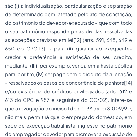
são
(i)
a individualização, particularização e
separação
de determinado bem, afetado pelo ato de constrição,
do patrimônio do devedor-executado - que com todo
o seu patrimônio responde pelas dívidas, ressalvadas
as exceções previstas em lei[12] (arts. 591, 648, 649 e
650 do CPC[13]) - para
(ii)
garantir ao exequente-
credor a preferência à satisfação de seu crédito,
mediante,
(iii)
, por exemplo, venda em à hasta pública
para, por fim,
(iv)
ser pago com o produto da alienação
– ressalvados os casos de concorrência de penhora[14]
e/ou existência de créditos privilegiados (arts. 612 e
613 do CPC e 957 e seguintes do CC/02), infere-se
que a revogação do inciso I do art. 3º da lei 8.009/90,
não mais permitirá que o empregado doméstico, em
sede de execução trabalhista, ingresse no patrimônio
do empregador devedor para promover a excussão do