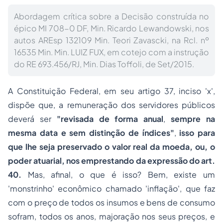
Abordagem crítica sobre a Decisão construída no
épico MI 708-0 DF, Min. Ricardo Lewandowski, nos
autos AREsp 132109 Min. Teori Zavascki, na Rcl. nº
16535 Min. Min. LUIZ FUX, em cotejo com a instrução
do RE 693.456/RJ, Min. Dias Toffoli, de Set/2015.
A
Constituição Federal
, em seu artigo
37
, inciso 'x',
dispõe que, a remuneração dos servidores públicos
deverá ser
"revisada de
forma anual
,
sempre na
mesma data e sem distinção de índices"
,
isso para
que lhe seja preservado o valor real da moeda, ou, o
poder atuarial, nos emprestando da expressão do art.
40
.
Mas, afinal, o que é isso? Bem, existe um
'monstrinho' econômico chamado 'inflação', que faz
com o preço de todos os insumos e bens de consumo
sofram, todos os anos, majoração nos seus preços, e