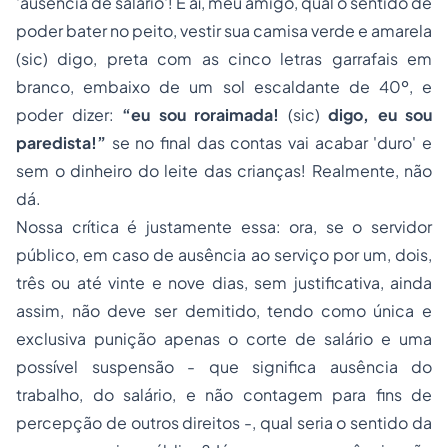
'ausência de salário'! E aí, meu amigo, qual o sentido de
poder bater no peito, vestir sua camisa verde e amarela
(
sic
) digo, preta com as cinco letras garrafais em
branco, embaixo de um sol escaldante de 40º, e
poder dizer:
“eu sou roraimada!
(
sic
)
digo, eu sou
paredista!”
se no final das contas vai acabar 'duro' e
sem o dinheiro do leite das crianças! Realmente, não
dá.
Nossa crítica é justamente essa: ora, se o servidor
público, em caso de ausência ao serviço por um, dois,
três ou até vinte e nove dias, sem justificativa, ainda
assim, não deve ser demitido, tendo como única e
exclusiva punição apenas o corte de salário e uma
possível suspensão -
que significa ausência do
trabalho, do salário, e não contagem para fins de
percepção de outros direitos
-, qual seria o sentido da