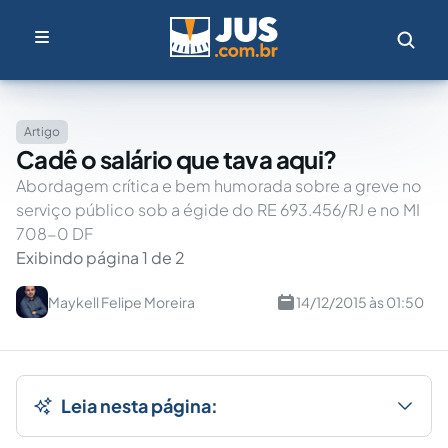
Artigo
Cadê o salário que tava aqui?
Abordagem crítica e bem humorada sobre a greve no
serviço público sob a égide do RE 693.456/RJ e no MI
708-0 DF
Exibindo página 1 de 2
Maykell Felipe Moreira
14/12/2015 às 01:50
Leia nesta página: