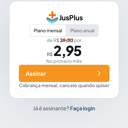
JusPlus
Plano mensal
Plano anual
de R$
29,50
por
2,95
R$
No primeiro mês
Assinar
Cobrança mensal, cancele quando quiser
Já é assinante?
Faça login