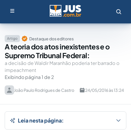
Destaque dos editores
Artigo
A teoria dos atos inexistentes e o
Supremo Tribunal Federal:
a decisão de Waldir Maranhão poderia ter barrado o
impeachment
Exibindo página 1 de 2
João Paulo Rodrigues de Castro
24/05/2016 às 13:24
Leia nesta página: