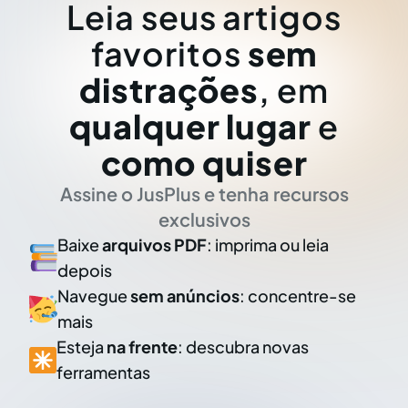
Leia seus artigos
favoritos
sem
distrações
, em
qualquer lugar
e
como quiser
Assine o JusPlus e tenha recursos
exclusivos
Baixe
arquivos PDF
: imprima ou leia
depois
Navegue
sem anúncios
: concentre-se
mais
Esteja
na frente
: descubra novas
ferramentas