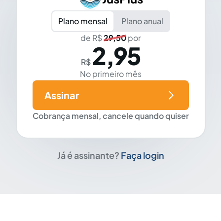
Plano mensal
Plano anual
de R$
29,50
por
2,95
R$
No primeiro mês
Assinar
Cobrança mensal, cancele quando quiser
Já é assinante?
Faça login