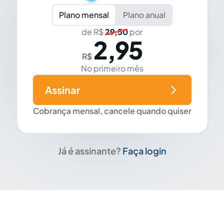
Plano mensal
Plano anual
de R$
29,50
por
2,95
R$
No primeiro mês
Assinar
Cobrança mensal, cancele quando quiser
Já é assinante?
Faça login