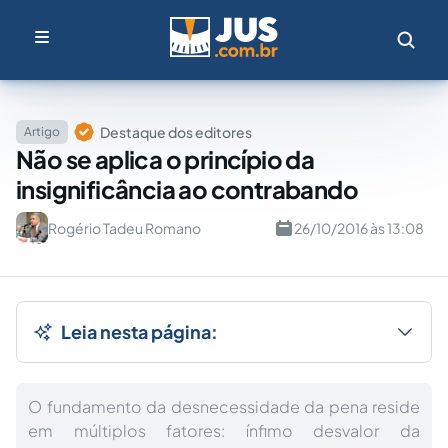
Destaque dos editores
Artigo
Não se aplica o princípio da
insignificância ao contrabando
Rogério Tadeu Romano
26/10/2016 às 13:08
Leia nesta página:
O fundamento da desnecessidade da pena reside
em múltiplos fatores: ínfimo desvalor da