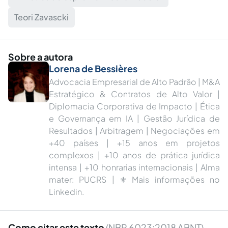
Teori Zavascki
Sobre a autora
Lorena de Bessières
Advocacia Empresarial de Alto Padrão | M&A
Estratégico & Contratos de Alto Valor |
Diplomacia Corporativa de Impacto | Ética
e Governança em IA | Gestão Jurídica de
Resultados | Arbitragem | Negociações em
+40 países | +15 anos em projetos
complexos | +10 anos de prática jurídica
intensa | +10 honrarias internacionais | Alma
mater: PUCRS | ⚜ Mais informações no
Linkedin.
Como citar este texto
(NBR 6023:2018 ABNT)