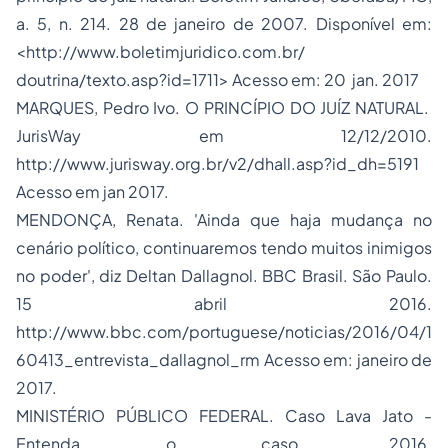
a. 5, n. 214. 28 de janeiro de 2007. Disponível em:
<http://www.boletimjuridico.com.br/
doutrina/texto.asp?id=1711> Acesso em: 20 jan. 2017
MARQUES, Pedro Ivo. O PRINCÍPIO DO JUÍZ NATURAL.
JurisWay em 12/12/2010.
http://www.jurisway.org.br/v2/dhall.asp?id_dh=5191
Acesso em jan 2017.
MENDONÇA, Renata. 'Ainda que haja mudança no
cenário político, continuaremos tendo muitos inimigos
no poder', diz Deltan Dallagnol. BBC Brasil. São Paulo.
15 abril 2016.
http://www.bbc.com/portuguese/noticias/2016/04/1
60413_entrevista_dallagnol_rm Acesso em: janeiro de
2017.
MINISTÉRIO PÚBLICO FEDERAL. Caso Lava Jato -
Entenda o caso. 2016.