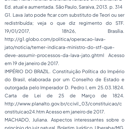
Ed. atual e aumentada. São Paulo, Saraiva, 2013. p. 314
G1. Lava Jato pode ficar com substituto de Teori ou ser
redistribuída; veja o que diz regimento do STF.
19/01/2017, 18h26, Brasília.
http://g1.globo.com/politica/operacao-lava-
jato/noticia/temer-indicara-ministro-do-stf-que-
deve-assumir-processos-da-lava-jato.ghtml Acesso
em 19 de janeiro de 2017.
IMPÉRIO DO BRAZIL. Constituição Política do Império
do Brasil, elaborada por um Conselho de Estado e
outorgada pelo Imperador D. Pedro I, em 25.03.1824.
Carta de Lei de 25 de Março de 1824.
http://www.planalto.gov.br/ccivil_03/constituicao/c
onstituicao24.htm Acesso em janeiro de 2017.
MACHADO, Juliana. Aspectos interessantes sobre o
princípio do juiz natural. Boletim Jurídico, Uberaba/MG,