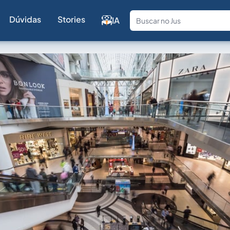
Dúvidas
Stories
IA
Fale com a