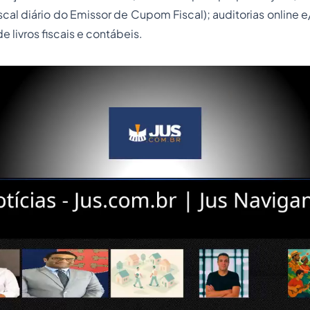
scal diário do Emissor de Cupom Fiscal); auditorias online e
 de livros fiscais e contábeis.