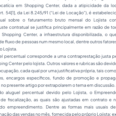
ocatícia em Shopping Center, dada a atipicidade da lo
rt. 54[1], da Lei 8.245/91 (“Lei de Locação”), é estabelec
tual sobre o faturamento bruto mensal do Lojista co
juste contratual se justifica principalmente em razão de 
hopping Center, a infraestrutura disponibilizada, o que 
e fluxo de pessoas num mesmo local, dentre outros fatore
cesso do Lojista.
uel percentual corresponde a uma contraprestação justa 
ng Center pelo lojista. Outros valores e rubricas são devi
ocupação, cada qual por uma justificativa própria, tais com
s, encargos específicos, fundo de promoção e propag
no presente artigo por extrapolarem o tema em discussão.
do aluguel percentual devido pelo Lojista, o Empreend
 de fiscalização, as quais são ajustadas em contrato e
do empreendimento. Dentre as formas mais usuais de f
ação das vendas no mês, fornecida pelo próprio Lojista; e