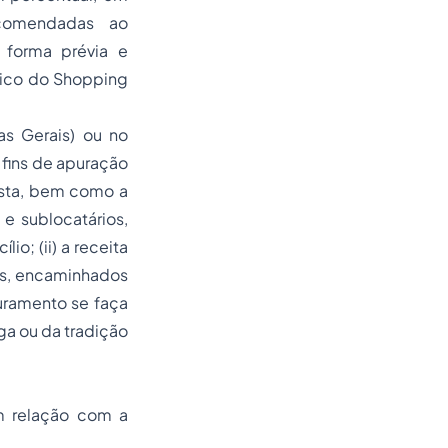
ecomendadas ao
forma prévia e
dico do Shopping
s Gerais) ou no
 fins de apuração
jista, bem como a
e sublocatários,
io; (ii) a receita
os, encaminhados
turamento se faça
ega ou da tradição
m relação com a