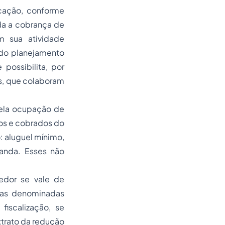
cação, conforme
ida a cobrança de
m sua atividade
todo planejamento
possibilita, por
s, que colaboram
pela ocupação de
dos e cobrados do
o: aluguel mínimo,
anda. Esses não
edor se vale de
 nas denominadas
iscalização, se
xtrato da redução