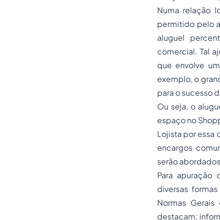
Numa relação l
permitido pelo a
aluguel percen
comercial. Tal a
que envolve um S
exemplo, o grand
para o su
Ou seja, o alug
espaço no Shoppi
Lojista por essa 
encargos comun
serão abordados 
Para apuração 
diversas formas
Normas Gerais 
destacam: inform