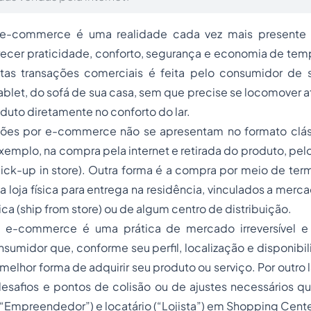
-commerce é uma realidade cada vez mais presente 
ecer praticidade, conforto, segurança e economia de temp
tas transações comerciais é feita pelo consumidor de
blet, do sofá de sua casa, sem que precise se locomover até
uto diretamente no conforto do lar.
ções por e-commerce não se apresentam no formato clás
xemplo, na compra pela internet e retirada do produto, pe
(pick-up in store). Outra forma é a compra por meio de term
a loja física para entrega na residência, vinculados a merc
ísica (ship from store) ou de algum centro de distribuição.
o e-commerce é uma prática de mercado irreversível e
nsumidor que, conforme seu perfil, localização e disponib
melhor forma de adquirir seu produto ou serviço. Por outro l
esafios e pontos de colisão ou de ajustes necessários qu
(“Empreendedor”) e locatário (“Lojista”) em
Shopping Cente