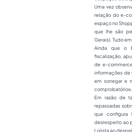
Uma vez observa
relação do e-co
espaço no Shopp
que lhe são pe
Gerais). Tudo em
Ainda que o Em
fiscalização, ap
de e-commerce, 
informações de v
em sonegar e n
comprobatórios
Em razão de ta
repassadas sobre
que configura 
desrespeito ao p
Lojista ao despej