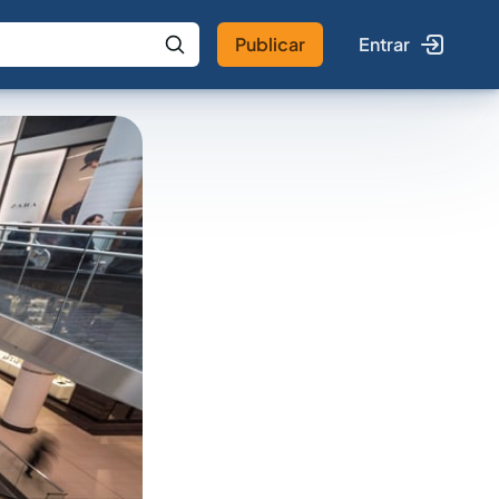
Publicar
Entrar
 IA
Buscar no Jus