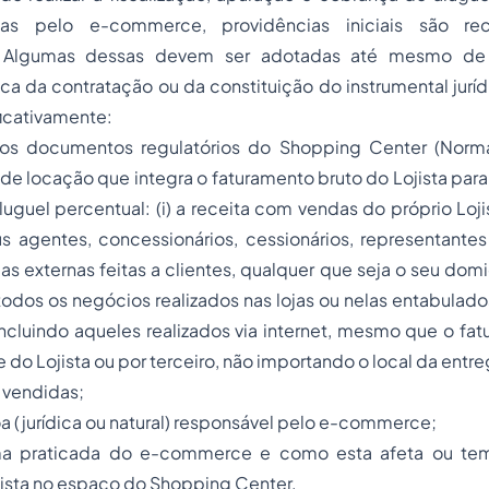
as pelo e-commerce, providências iniciais são r
 Algumas dessas devem ser adotadas até mesmo de 
a da contratação ou da constituição do instrumental jurí
icativamente:
nos documentos regulatórios do Shopping Center (Norma
 de locação que integra o faturamento bruto do Lojista para
uguel percentual: (i) a receita com vendas do próprio Lo
 agentes, concessionários, cessionários, representantes 
as externas feitas a clientes, qualquer que seja o seu domicíl
odos os negócios realizados nas lojas ou nelas entabulad
ncluindo aqueles realizados via internet, mesmo que o fa
 do Lojista ou por terceiro, não importando o local da entr
 vendidas;
oa (jurídica ou natural) responsável pelo e-commerce;
rma praticada do e-commerce e como esta afeta ou te
ista no espaço do Shopping Center.