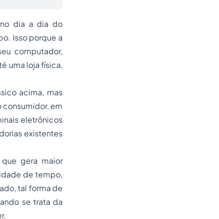
no dia a dia do
o. Isso porque a
 seu computador,
 uma loja física,
sico acima, mas
lo consumidor, em
inais eletrônicos
adorias existentes
 que gera maior
ilidade de tempo,
ado, tal forma de
ando se trata da
r
.