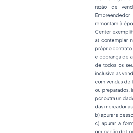
razão de vend
Empreendedor.
remontam à époc
Center, exemplif
a) contemplar 
próprio contrato
e cobrança de al
de todos os seus
inclusive as vend
com vendas de t
ou preparados, i
por outra unidade
das mercadorias
b) apurar a pess
c) apurar a fo
ocupação do Loj