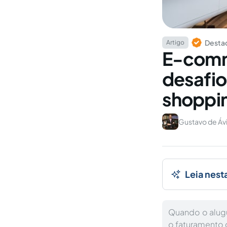
Destaq
Artigo
E-comme
desafio
shoppin
Gustavo de Ávi
Leia nest
Quando o alugu
o faturamento 