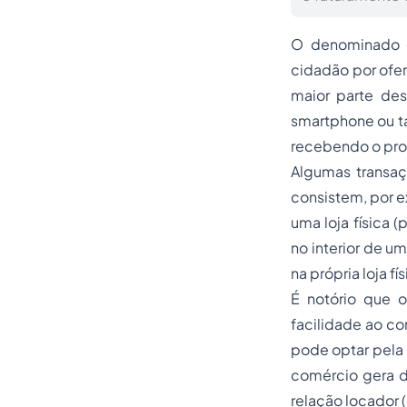
O denominado e
cidadão por ofer
maior parte des
smartphone ou ta
recebendo o prod
Algumas transa
consistem, por e
uma loja física 
no interior de um
na própria loja f
É notório que 
facilidade ao co
pode optar pela 
comércio gera d
relação locador 