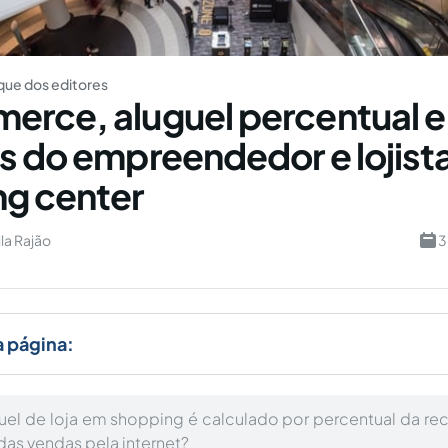
ue dos editores
rce, aluguel percentual e
s do empreendedor e lojist
g center
la Rajão
3
a página:
el de loja em shopping é calculado por percentual da rec
das vendas pela internet?