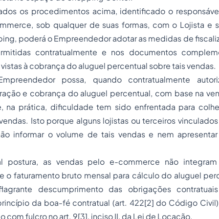
dos os procedimentos acima, identificado o responsáve
mmerce, sob qualquer de suas formas, com o Lojista e
ing, poderá o Empreendedor adotar as medidas de fiscali
rmitidas contratualmente e nos documentos complem
 vistas à cobrança do aluguel percentual sobre tais vendas.
preendedor possa, quando contratualmente autoriza
uração e cobrança do aluguel percentual, com base na ven
na prática, dificuldade tem sido enfrentada para colh
endas. Isto porque alguns lojistas ou terceiros vinculados
ão informar o volume de tais vendas e nem apresenta
.
l postura, as vendas pelo e-commerce não integram
 o faturamento bruto mensal para cálculo do aluguel perc
flagrante descumprimento das obrigações contratuais
rincípio da boa-fé contratual (art. 422[2] do Código Civil)
o com fulcro no art. 9[3], inciso II, da Lei de Locação.