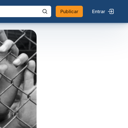
Publicar
Entrar
 IA
Buscar no Jus