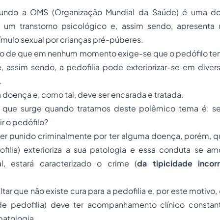
egundo a OMS (Organização Mundial da Saúde) é uma 
i um transtorno psicológico e, assim sendo, apresent
tímulo sexual por crianças pré-púberes.
ão de que em nenhum momento exige-se que o pedófilo tenh
e, assim sendo, a pedofilia pode exteriorizar-se em dive
.
a doença e, como tal, deve ser encarada e tratada.
 que surge quando tratamos deste polêmico tema é: se 
r o pedófilo?
r punido criminalmente por ter alguma doença, porém, q
ilia) exterioriza a sua patologia e essa conduta se 
, estará caracterizado o crime (
da tipicidade inco
tar que não existe cura para a pedofilia e, por este motivo,
 pedofilia) deve ter acompanhamento clínico constan
 patologia.