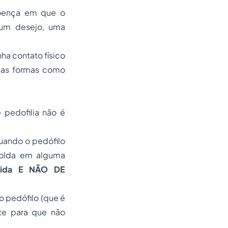
doença em que o
a um desejo, uma
a contato físico
rsas formas como
pedofilia não é
uando o pedófilo
amolda em alguma
rrida E NÃO DE
 o pedófilo (que é
te para que não