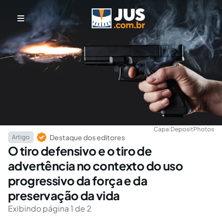
Capa:
DepositPhotos
Destaque dos editores
Artigo
O tiro defensivo e o tiro de
advertência no contexto do uso
progressivo da força e da
preservação da vida
Exibindo página 1 de 2