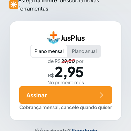
Esteja
na frente
: descubra novas
ferramentas
JusPlus
Plano mensal
Plano anual
de R$
29,50
por
2,95
R$
No primeiro mês
Assinar
Cobrança mensal, cancele quando quiser
Já é assinante?
Faça login