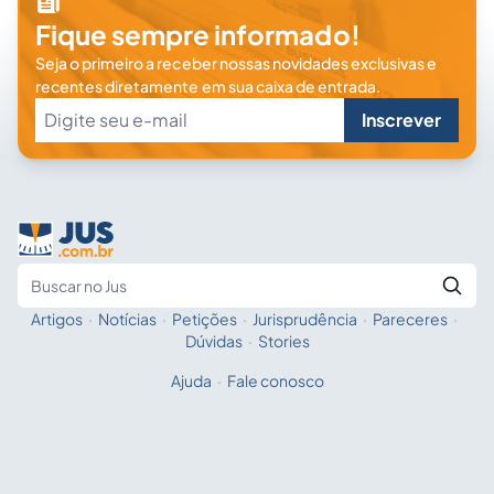
Fique sempre informado!
Seja o primeiro a receber nossas novidades exclusivas e
recentes diretamente em sua caixa de entrada.
Inscrever
Artigos
·
Notícias
·
Petições
·
Jurisprudência
·
Pareceres
·
Fale com a IA
Buscar no Jus
Dúvidas
·
Stories
Ajuda
·
Fale conosco