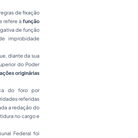
regras de fixação
e refere à
função
rogativa de função
de improbidade
que, diante da sua
uperior do Poder
ações originárias
ca do foro por
ridades referidas
dada a redação do
stidura no cargo e
unal Federal foi