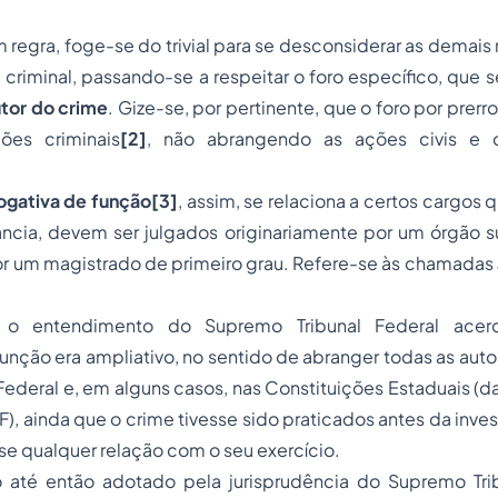
 regra, foge-se do trivial para se desconsiderar as demais 
riminal, passando-se a respeitar o foro específico, que s
utor do crime
. Gize-se, por pertinente, que o foro por prer
ões criminais
[2]
, não abrangendo as ações civis e 
rogativa de função[3]
, assim, se relaciona a certos cargos 
ância, devem ser julgados originariamente por um órgão s
por um magistrado de primeiro grau. Refere-se às chamadas
, o entendimento do Supremo Tribunal Federal acer
função era ampliativo, no sentido de abranger todas as auto
Federal e, em alguns casos, nas Constituições Estaduais (
 CF), ainda que o crime tivesse sido praticados antes da inve
e qualquer relação com o seu exercício.
até então adotado pela jurisprudência do Supremo Trib