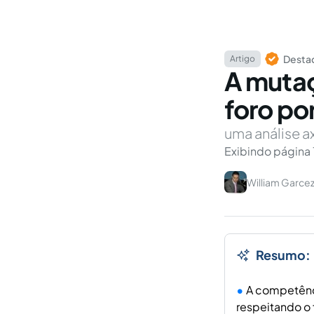
Destaq
Artigo
A mutaç
foro po
uma análise a
Exibindo página 
William Garce
Resumo:
A competênci
respeitando o 