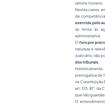
ratione muneris.
Nestes casos, em
de competência c
exercida pelo a
se limita às aç
administrativa.
O
foro por prer
natureza e relev
Judiciário, não 
dos tribunais
.
Historicamente
prerrogativa de 
na Constituição 
art. 125, §1°, da
que não guardass
O entendimento 