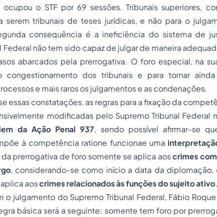
ocupou o STF por 69 sessões. Tribunais superiores, c
 serem tribunais de teses jurídicas, e não para o julga
 segunda consequência é a ineficiência do sistema de jus
 Federal não tem sido capaz de julgar de maneira adequad
sos abarcados pela prerrogativa. O foro especial, na sua
 o congestionamento dos tribunais e para tornar aind
rocessos e mais raros os julgamentos e as condenações.
e essas constatações, as regras para a fixação da compet
nsivelmente modificadas pelo Supremo Tribunal Federal 
dem da Ação Penal 937
, sendo possível afirmar-se q
 impõe à competência ratione funcionae uma
interpretação
to da prerrogativa de foro somente se aplica aos
crimes com
rgo
, considerando-se como início a data da diplomação,
 aplica aos
crimes relacionados às funções do sujeito ativo
m o julgamento do Supremo Tribunal Federal, Fábio Roque 
egra básica será a seguinte: somente tem foro por prerrog