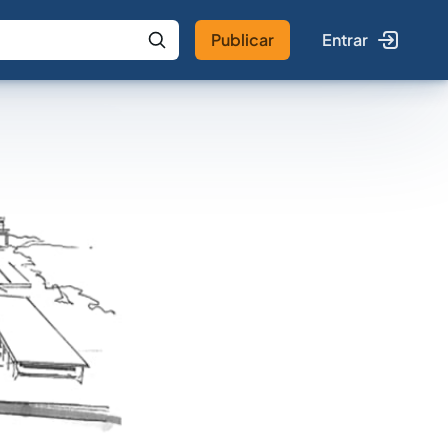
Publicar
Entrar
 IA
Buscar no Jus