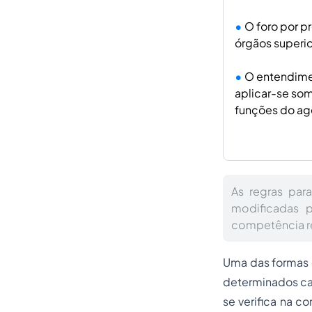
O foro por p
órgãos superio
O entendimen
aplicar-se som
funções do age
As regras par
modificadas 
competência re
Uma das formas 
determinados cas
se verifica na c