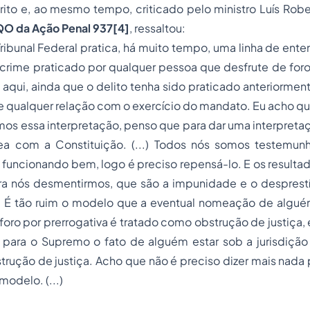
to e, ao mesmo tempo, criticado pelo ministro Luís Rober
O da Ação Penal 937[4]
, ressaltou:
Tribunal Federal pratica, há muito tempo, uma linha de en
crime praticado por qualquer pessoa que desfrute de foro
 aqui, ainda que o delito tenha sido praticado anteriormen
e qualquer relação com o exercício do mandato. Eu acho q
os essa interpretação, penso que para dar uma interpreta
ea com a Constituição. (...) Todos nós somos testemun
 funcionando bem, logo é preciso repensá-lo. E os resulta
ra nós desmentirmos, que são a impunidade e o desprestíg
 É tão ruim o modelo que a eventual nomeação de algu
foro por prerrogativa é tratado como obstrução de justiça,
para o Supremo o fato de alguém estar sob a jurisdiçã
rução de justiça. Acho que não é preciso dizer mais nada
modelo. (...)