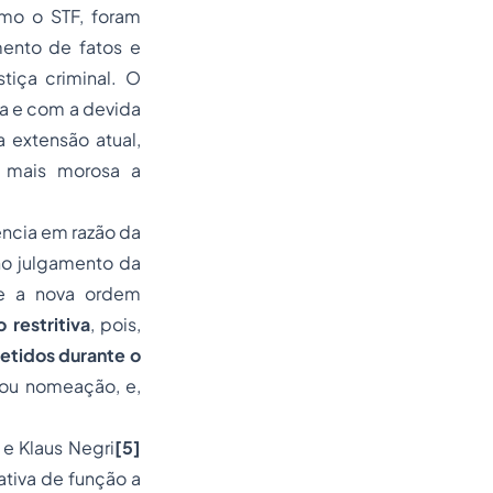
omo o STF, foram
mento de fatos e
tiça criminal. O
a e com a devida
 extensão atual,
a mais morosa a
ência em razão da
no julgamento da
ue a nova ordem
 restritiva
, pois,
etidos durante o
 ou nomeação, e,
.
e Klaus Negri
[5]
ativa de função a