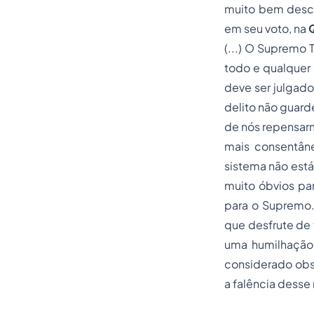
muito bem descri
em seu voto, na
Q
(...) O Supremo 
todo e qualquer 
deve ser julgado
delito não guard
de nós repensarm
mais consentân
sistema não está
muito óbvios pa
para o Supremo.
que desfrute de 
uma humilhação 
considerado obst
a falência desse 