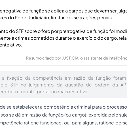
rerrogativa de função se aplica a cargos que devem ser julg
res do Poder Judiciário, limitando-se a ações penais.
to do STF sobre o foro por prerrogativa de função foi mod
ente a crimes cometidos durante o exercício do cargo, rel
nte ativo.
Resumo criado por JUSTICIA, o assistente de inteligência 
a a fixação da competência em razão da função foram
pelo STF no julgamento da questão de ordem da AP 
cebeu uma interpretação mais restritiva.
de se estabelecer a competência criminal para o processo
os se dá em razão da função (ou cargo), exercida pelo sujei
ompetência ratione funcionae, ou, para alguns, ratione pers