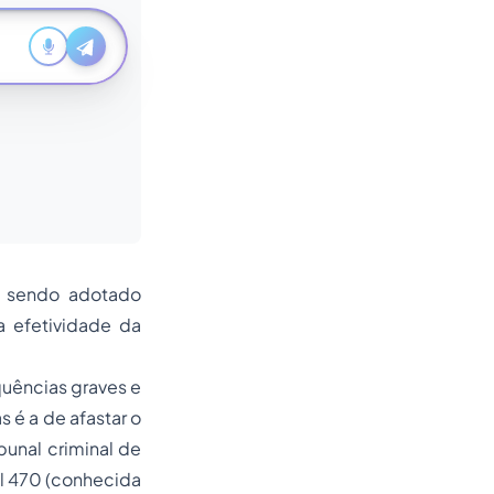
a sendo adotado
a efetividade da
quências graves e
s é a de afastar o
bunal criminal de
l 470 (conhecida