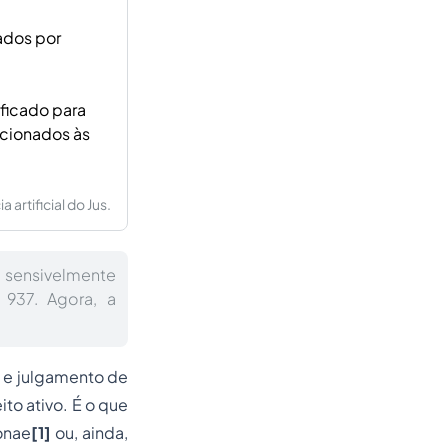
ados por
ificado para
acionados às
artificial do Jus.
 sensivelmente
937. Agora, a
 e julgamento de
to ativo. É o que
onae
[1]
ou, ainda,