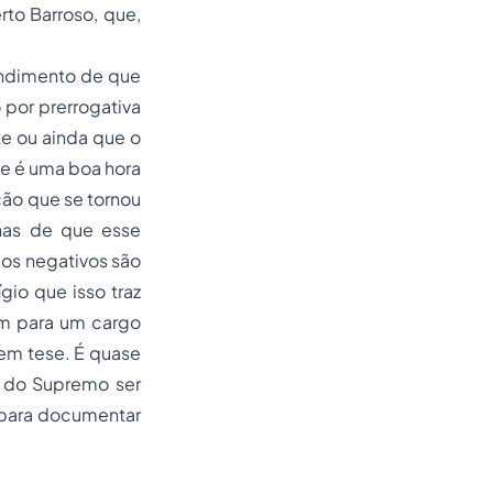
to Barroso, que,
tendimento de que
 por prerrogativa
te ou ainda que o
ue é uma boa hora
ção que se tornou
has de que esse
dos negativos são
io que isso traz
ém para um cargo
 em tese. É quase
o do Supremo ser
 para documentar