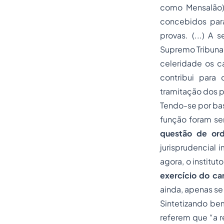
como Mensalão) 
concebidos para
provas. (...) A
Supremo Tribunal
celeridade os ca
contribui para
tramitação dos p
Tendo-se por bas
função foram se
questão de or
jurisprudencial
agora, o institu
exercício do ca
ainda, apenas se
Sintetizando be
referem que “a r