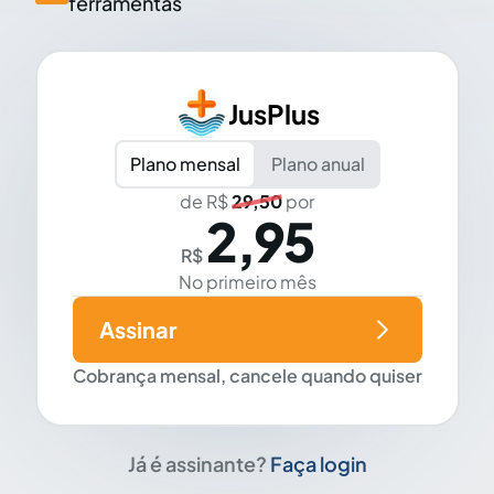
ferramentas
JusPlus
Plano mensal
Plano anual
de R$
29,50
por
2,95
R$
No primeiro mês
Assinar
Cobrança mensal, cancele quando quiser
Já é assinante?
Faça login