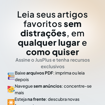
Leia seus artigos
favoritos
sem
distrações
, em
qualquer lugar
e
como quiser
Assine o JusPlus e tenha recursos
exclusivos
Baixe
arquivos PDF
: imprima ou leia
depois
Navegue
sem anúncios
: concentre-se
mais
Esteja
na frente
: descubra novas