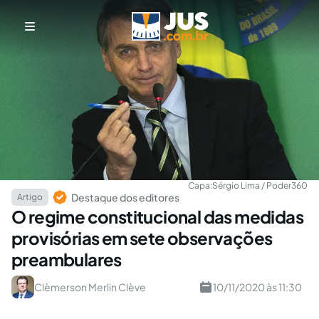
Capa:
Sérgio Lima / Poder360
Destaque dos editores
Artigo
O regime constitucional das medidas
provisórias em sete observações
preambulares
Clèmerson Merlin Clève
10/11/2020 às 11:30