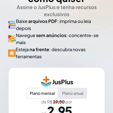
Assine o JusPlus e tenha recursos
exclusivos
Baixe
arquivos PDF
: imprima ou leia
depois
Navegue
sem anúncios
: concentre-se
mais
Esteja
na frente
: descubra novas
ferramentas
JusPlus
Plano mensal
Plano anual
de R$
29,50
por
2,95