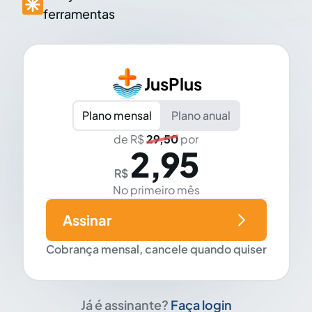
ferramentas
JusPlus
Plano mensal
Plano anual
de R$
29,50
por
2,95
R$
No primeiro mês
Assinar
Cobrança mensal, cancele quando quiser
Já é assinante?
Faça login