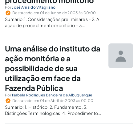
procedimento monitório
Por
José Arnaldo Vitagliano
Destacado em 01 de Junho de 2003 às 00:00
Sumário:1. Considerações preliminares – 2. A
ação de procedimento monitório – 3.
Aspectos históricos e direito comparado – 4.
Particularidades do procedimento monitório –
5. A instrumentalidade do processo – 6.
Uma análise do instituto da
Conclusões – 7. Bibliografia.1.
CONSIDERAÇÕES PRELIMINARESA Lei
ação monitória e a
9.079/95 criou…
possibilidade de sua
utilização em face da
Fazenda Pública
Por
Isabela Rodrigues Bandeira de Albuquerque
Destacado em 01 de Abril de 2003 às 00:00
Sumário: 1. Histórico. 2. Fundamento. 3.
Distinções Terminológicas. 4. Procedimento
Monitório Puro e Documental. 5. Conceito. 6.
Particularidades do Procedimento Monitório.
7. Condições da Ação Monitória. 8.
Procedimento. 9. Possibilidade do Manejo da