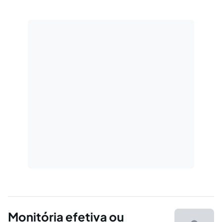
INICIAL NO PROCEDIMENTO MONITÓRIO; 6-
CITAÇÃO NO PROCEDIMENTO MONITÓRIO; 7-
PROCEDIMENTO,NATUREZA JURÍDICA DO
PROVIMENTO INICIAL E MANDADO
MONITÓRIO; 8- EMBARGOS
MONITÓRIOS:CONCEITO,NATUREZA…
Monitória efetiva ou