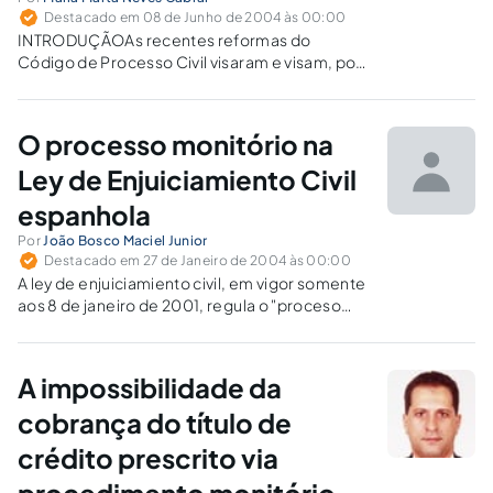
Destacado em 08 de Junho de 2004 às 00:00
INTRODUÇÃOAs recentes reformas do
Código de Processo Civil visaram e visam, por
não estarem ainda concluídas, a efetivação da
garantia constitucional da tutela jurisdicional,
que por excesso de formalismo assume maior
O processo monitório na
importância do que a essência que é a
composição…
Ley de Enjuiciamiento Civil
espanhola
Por
João Bosco Maciel Junior
Destacado em 27 de Janeiro de 2004 às 00:00
A ley de enjuiciamiento civil, em vigor somente
aos 8 de janeiro de 2001, regula o "proceso
monitorio" espanhol, que traz, em muitos de
seus dispositivos, inovadoras peculiaridades e
particularidades.
A impossibilidade da
cobrança do título de
crédito prescrito via