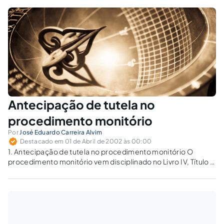
escrita", inserida pelo legislador no artigo
1.102a do Código de Processo Civil, que
possibilitaria ao…
Antecipação de tutela no
procedimento monitório
Por
José Eduardo Carreira Alvim
Destacado em 01 de Abril de 2002 às 00:00
1. Antecipação de tutela no procedimento monitório O
procedimento monitório vem disciplinado no Livro IV, Título I,
dedicado aos procedimentos especiais de jurisdição
contenciosa, inserido no Capítulo XV sob o título "Da ação
monitória", disciplinada pelos arts. 1.102a a 1.102c...