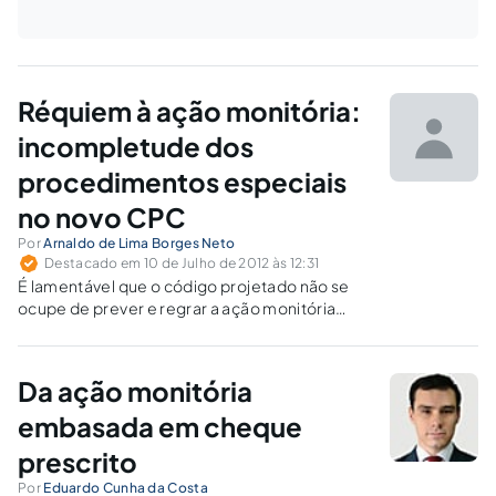
Réquiem à ação monitória:
incompletude dos
procedimentos especiais
no novo CPC
Por
Arnaldo de Lima Borges Neto
Destacado em 10 de Julho de 2012 às 12:31
É lamentável que o código projetado não se
ocupe de prever e regrar a ação monitória
dentre os procedimentos especiais ou de
trazer substitutivo à sua altura.
Da ação monitória
embasada em cheque
prescrito
Por
Eduardo Cunha da Costa