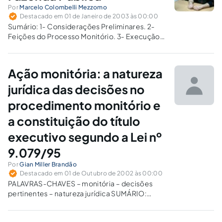
Por
Marcelo Colombelli Mezzomo
Destacado em 01 de Janeiro de 2003 às 00:00
Sumário: 1- Considerações Preliminares. 2-
Feições do Processo Monitório. 3- Execução
contra a Fazenda Pública. 4- Duplo Grau
necessário. 5- Processo Monitório e Fazenda
Pública. 6bibliografia1- Considerações
Ação monitória: a natureza
PreliminaresÉ característica dos seres
humanos a permanente busca pela eficiência.
jurídica das decisões no
Aliás, não fosse...
procedimento monitório e
a constituição do título
executivo segundo a Lei nº
9.079/95
Por
Gian Miller Brandão
Destacado em 01 de Outubro de 2002 às 00:00
PALAVRAS-CHAVES – monitória – decisões
pertinentes – natureza jurídica SUMÁRIO:
Resumo informativo; Introdução ; Capítulo 1 –
Origem Histórica, 1.1.– O Direito, 1.2.– Ação