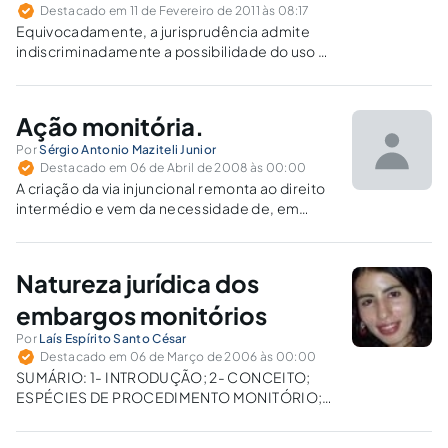
Destacado em 11 de Fevereiro de 2011 às 08:17
Equivocadamente, a jurisprudência admite
indiscriminadamente a possibilidade do uso da
ação monitória embasada em cheque
prescrito, independentemente do negócio
causal.
Ação monitória.
Por
Sérgio Antonio Maziteli Junior
Destacado em 06 de Abril de 2008 às 00:00
A criação da via injuncional remonta ao direito
intermédio e vem da necessidade de, em
certos casos, abreviar o caminho do credor
até o título executivo, seja por deixar a cargo
do devedor a instauração do contraditório,
Natureza jurídica dos
seja pela sumarização do rito.
embargos monitórios
Por
Laís Espírito Santo César
Destacado em 06 de Março de 2006 às 00:00
SUMÁRIO: 1- INTRODUÇÃO; 2- CONCEITO;
ESPÉCIES DE PROCEDIMENTO MONITÓRIO;
4- PROVA DOCUMENTAL E OBJETO DO
PROCEDIMENTO MONITÓRIO; 5- PETIÇÃO