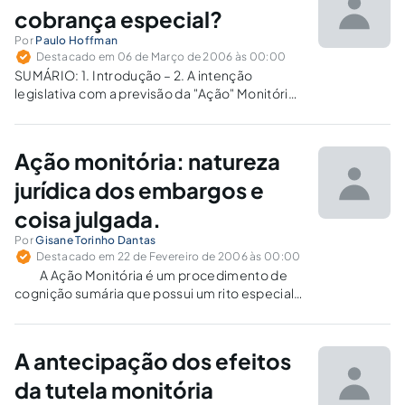
cobrança especial?
Por
Paulo Hoffman
Destacado em 06 de Março de 2006 às 00:00
SUMÁRIO: 1. Introdução – 2. A intenção
legislativa com a previsão da "Ação" Monitória
– 2.1. Monitória: Ação, Processo,
Procedimento ou Tutela? – 3. Diferenças
básicas entre cobrança, monitória e execução
Ação monitória: natureza
– 3.1. Entroncamento entre cobrança e
monitória – 4.…
jurídica dos embargos e
coisa julgada.
Por
Gisane Torinho Dantas
Destacado em 22 de Fevereiro de 2006 às 00:00
A Ação Monitória é um procedimento de
cognição sumária que possui um rito especial
e tem como principal objetivo alcançar o título
executivo, de forma antecipada sem as
delongas naturais do processo de
A antecipação dos efeitos
conhecimento, que necessita do
proferimento de uma…
da tutela monitória