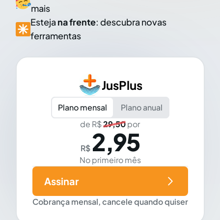
mais
Esteja
na frente
: descubra novas
ferramentas
JusPlus
Plano mensal
Plano anual
de R$
29,50
por
2,95
R$
No primeiro mês
Assinar
Cobrança mensal, cancele quando quiser