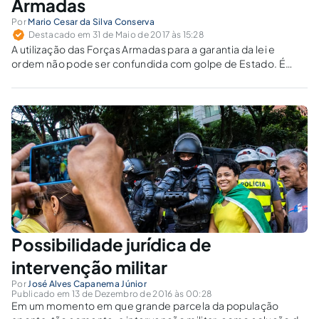
Armadas
Por
Mario Cesar da Silva Conserva
Destacado em 31 de Maio de 2017 às 15:28
A utilização das Forças Armadas para a garantia da lei e
ordem não pode ser confundida com golpe de Estado. É
proibida pela Constituição e legislação a intervenção militar
autônoma e sua continuação fora dos padrões
estabelecidos pelo Presidente da República.
Possibilidade jurídica de
intervenção militar
Por
José Alves Capanema Júnior
Publicado em 13 de Dezembro de 2016 às 00:28
Em um momento em que grande parcela da população