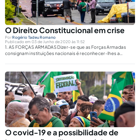
O Direito Constitucional em crise
Por
Rogério Tadeu Romano
Publicado em 03 de Junho de 2020 às 11:52
1. AS FORÇAS ARMADAS Dizer-se que as Forças Armadas
consignam instituições nacionais é reconhecer-lhes a
autonomia jurídica que deriva do seu próprio caráter
institucional. Por outro lado, declará-las como instituições
permanentes e regulares significa dizer que elas estão
ligadas à...
O covid-19 e a possibilidade de