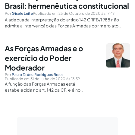
Brasil: hermenêutica constitucional
Por
Gisele Leite
Publicado em 25 de Outubro de 2020 às 17:49
A adequada interpretação do artigo 142 CRFB/1988 não
admite a intervenção das Forças Armadas por mero ato
discricionário do Presidente da República. O artigo aborda
sobre o procedimento e princípios a serem observados.
As Forças Armadas e o
exercício do Poder
Moderador
Por
Paulo Tadeu Rodrigues Rosa
Publicado em 31 de Julho de 2020 às 13:59
A função das Forças Armadas está
estabelecida no art. 142 da CF, e é no
cumprimento desta missão, que os militares
da União asseguram a todos os brasileiros, os
direitos e garantias fundamentais, não
existindo poder moderador a ser exercido.