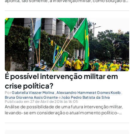
aponta, tão somente, a intervenção militar, como solução da
crise política, é primordial elucidar o que nossa legislação
tem a dizer, sobre este ideal.
É possível intervenção militar em
crise política?
Por
Gabriella Viezzer Molina
,
Alexsandro Hammerat Gomes Kseib
,
Bruna Giovanna Assis Ginante
e
João Pedro Batista da Silva
Publicado em 27 de Abril de 2016 às 16:05
Análise de possibilidade de uma futura intervenção militar,
levando-se em consideração o atual momento político-
social do Brasil.