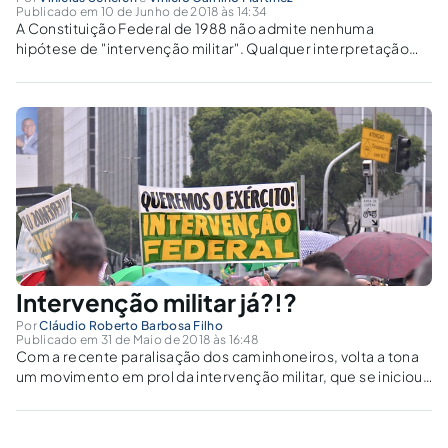
Publicado em 10 de Junho de 2018 às 14:34
A Constituição Federal de 1988 não admite nenhuma
hipótese de "intervenção militar". Qualquer interpretação
constitucional desse naipe é atentado contra a democracia
e à República e, como tal, deve ser interpelado e banido do
convívio político.
Intervenção militar já?!?
Por
Cláudio Roberto Barbosa Filho
Publicado em 31 de Maio de 2018 às 16:48
Com a recente paralisação dos caminhoneiros, volta a tona
um movimento em prol da intervenção militar, que se iniciou
nas manifestações de 2013. Seria mesmo possível um novo
golpe?