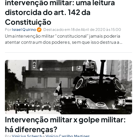
intervenção militar: uma leitura
distorcida do art. 142 da
Constituição
Por
Israel Quirino
Destacado em 18 de Abril de 2020 às 15:00
Uma intervenção militar “constitucional” jamais poderia
atentar contra um dos poderes, sem que isso destrua a
ordem constitucional vigente. Exigir uma intervenção militar
“constitucional” não passa de mero paradoxo, portanto.
Intervenção militar x golpe militar:
há diferenças?
Por
Vinícius Scherch
e
Vinício Carrilho Martinez