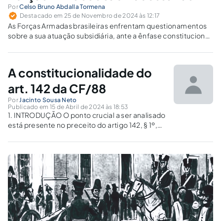
Por
Celso Bruno Abdalla Tormena
Destacado em 25 de Novembro de 2024 às 12:17
As Forças Armadas brasileiras enfrentam questionamentos
sobre a sua atuação subsidiária, ante a ênfase constitucional
em princípios pacifistas. É hora de discutir uma reforma
constitucional que otimize recursos e fortaleça as forças de
segurança pública.
A constitucionalidade do
art. 142 da CF/88
Por
Jacinto Sousa Neto
Publicado em 15 de Abril de 2024 às 18:53
1. INTRODUÇÃO O ponto crucial a ser analisado
está presente no preceito do artigo 142, § 1º,
da Carta Fundamental de 1988, infra: “Art. 142.
As Forças Armadas, constituídas pela Marinha,
pelo Exército e pela Aeronáutica, são
instituições nacionais permanentes...