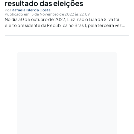
resultado das eleições
Por
Rafaela Isler da Costa
Publicado em 15 de Novembro de 2022 às 22:09
No dia 30 de outubro de 2022, Luiz Inácio Lula da Silva foi
eleito presidente da República no Brasil, pela terceira vez.
Com 99.99% das urnas apuradas, o petista obteve 60,3
milhões de votos, ganhando as eleições com 50,9% do...