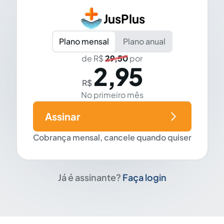
JusPlus
Plano mensal
Plano anual
de R$
29,50
por
2,95
R$
No primeiro mês
Assinar
Cobrança mensal, cancele quando quiser
Já é assinante?
Faça login