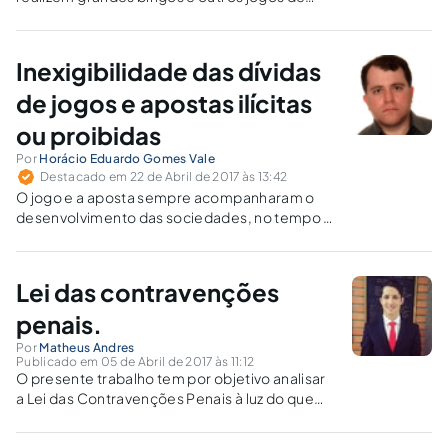
azar constitui precedente perigoso, pois
podem constituir forma de burlar a norma que
proíbe jogos.
Inexigibilidade das dívidas
de jogos e apostas ilícitas
ou proibidas
Por
Horácio Eduardo Gomes Vale
Destacado em 22 de Abril de 2017 às 13:42
O jogo e a aposta sempre acompanharam o
desenvolvimento das sociedades, no tempo e
no espaço. O presente artigo fará uma
incursão sobre os aludidos contratos,
indicando sua natureza jurídica e
Lei das contravenções
jurisprudência sobre o tema.
penais.
Por
Matheus Andres
Publicado em 05 de Abril de 2017 às 11:12
O presente trabalho tem por objetivo analisar
a Lei das Contravenções Penais à luz do que
preceitua a teoria do Direito Penal Mínimo.
Será que cabe ainda ao Direito Penal resolver