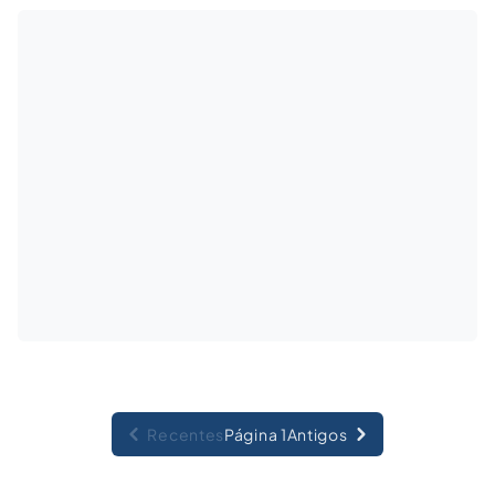
os conflitos decorrentes das condutas
previstas no Decreto/Lei n. 3.688/41.
Recentes
Página 1
Antigos