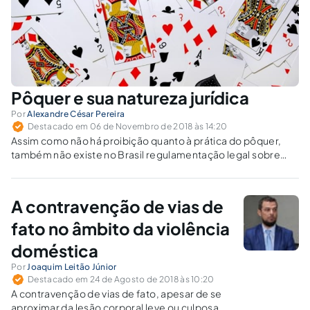
Pôquer e sua natureza jurídica
Por
Alexandre César Pereira
Destacado em 06 de Novembro de 2018 às 14:20
Assim como não há proibição quanto à prática do pôquer,
também não existe no Brasil regulamentação legal sobre
esse jogo, nem de qualquer outro esporte intelectual, como
o xadrez e a dama.
A contravenção de vias de
fato no âmbito da violência
doméstica
Por
Joaquim Leitão Júnior
Destacado em 24 de Agosto de 2018 às 10:20
A contravenção de vias de fato, apesar de se
aproximar da lesão corporal leve ou culposa,