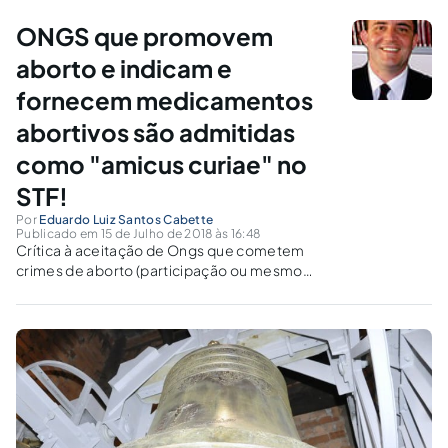
ONGS que promovem
aborto e indicam e
fornecem medicamentos
abortivos são admitidas
como "amicus curiae" no
STF!
Por
Eduardo Luiz Santos Cabette
Publicado em 15 de Julho de 2018 às 16:48
Crítica à aceitação de Ongs que cometem
crimes de aborto (participação ou mesmo
autoria) dentro ou fora do país e contravenção
penal de anúncio de meio abortivo como
"Amicus Curiae" para a discussão da questão
do aborto no STF.