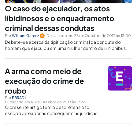
O caso do ejaculador, os atos
libidinosos e o enquadramento
criminal dessas condutas
Por
William Garcez
Destacado em 23 de Outubro de 2017 às 13:00
Debate-se acerca da tipificação criminal da conduta do
homem que ejaculou em uma mulher dentro de um ônibus.
A arma como meio de
execução do crime de
roubo
Por
EBRADI
Publicado em 16 de Outubro de 2017 às 17:26
O presente artigo tem o despretensioso
escopo de expor as consequências jurídicas
do uso da arma para a prática do crime
insculpido do artigo 157 do Código Penal.