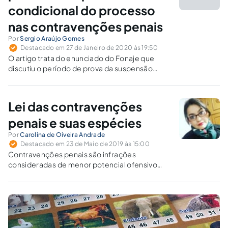
condicional do processo
nas contravenções penais
Por
Sergio Araújo Gomes
Destacado em 27 de Janeiro de 2020 às 19:50
O artigo trata do enunciado do Fonaje que
discutiu o período de prova da suspensão
condicional do processo, nos casos de
contravenções penais, com o entendimento
de que deve ser diferenciado, apesar da
Lei das contravenções
omissão da legislação.
penais e suas espécies
Por
Carolina de Oiveira Andrade
Destacado em 23 de Maio de 2019 às 15:00
Contravenções penais são infrações
consideradas de menor potencial ofensivo
que muitas pessoas acabam cometendo no
dia-a-dia, que chegam até a ser toleradas
pela sociedade e até por autoridades, mas
que não deveriam deixar de receber a devida
punição.