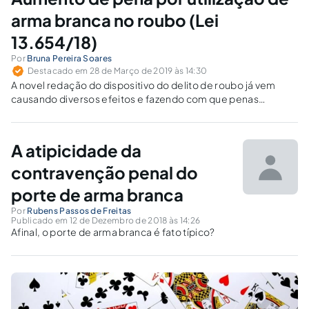
arma branca no roubo (Lei
13.654/18)
Por
Bruna Pereira Soares
Destacado em 28 de Março de 2019 às 14:30
A novel redação do dispositivo do delito de roubo já vem
causando diversos efeitos e fazendo com que penas
transitadas em julgado de autores que se utilizaram de arma
branca, para o cometimento de roubo, estejam sendo
revistas.
A atipicidade da
contravenção penal do
porte de arma branca
Por
Rubens Passos de Freitas
Publicado em 12 de Dezembro de 2018 às 14:26
Afinal, o porte de arma branca é fato típico?