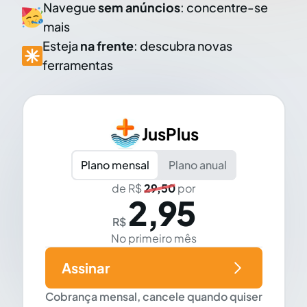
Navegue
sem anúncios
: concentre-se
mais
Esteja
na frente
: descubra novas
ferramentas
JusPlus
Plano mensal
Plano anual
de R$
29,50
por
2,95
R$
No primeiro mês
Assinar
Cobrança mensal, cancele quando quiser