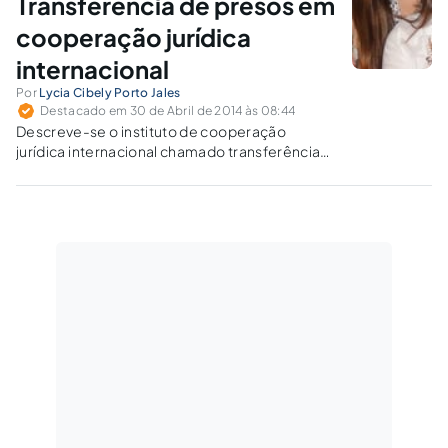
Transferência de presos em
cooperação jurídica
internacional
Por
Lycia Cibely Porto Jales
Destacado em 30 de Abril de 2014 às 08:44
Descreve-se o instituto de cooperação
jurídica internacional chamado transferência
de condenados, já que é perceptível um
crescente número de condenados que na
qualidade de estrangeiro solicitam o
cumprimento de sua pena em seu país de
origem.