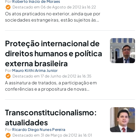
Por
Roberto Inácio de Moraes
Destacado em 06 de Agosto de 2012 às 16:22
Os atos praticados no exterior, ainda que por
sociedades estrangeiras, estão sujeitos às
autoridades brasileiras, desde que produzam
ou possam produzir efeitos no Brasil.
Proteção internacional de
direitos humanos e política
externa brasileira
Por
Mauro Kiithi Arima Junior
Destacado em 17 de Junho de 2012 às 16:35
A assinatura de tratados, a participação em
conferências e a propositura de novas
concepções acerca dos direitos humanos são
os principais fatos usados para identificar os
aspectos gerais, as nuances e as inflexões da
Transconstitucionalismo:
política externa brasileira, que tem
apresentado características colaborativas.
atualidades
Por
Ricardo Diego Nunes Pereira
Destacado em 31 de Março de 2012 às 16:01