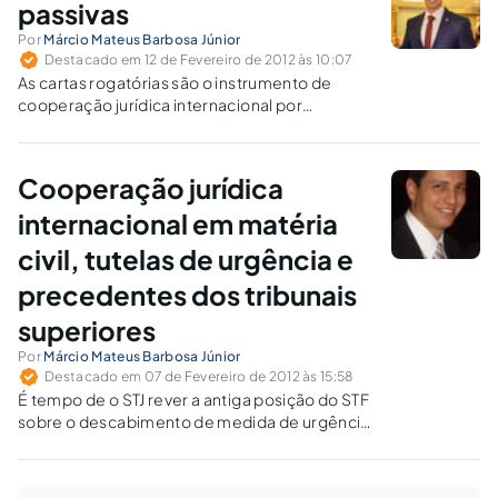
juízes de estados diversos.
passivas
Por
Márcio Mateus Barbosa Júnior
Destacado em 12 de Fevereiro de 2012 às 10:07
As cartas rogatórias são o instrumento de
cooperação jurídica internacional por
excelência, porém, o STJ vem proferindo
equivocados precedentes e não tem dado o
necessário atendimento ágil aos pedidos
Cooperação jurídica
rogados por Estados estrangeiros.
internacional em matéria
civil, tutelas de urgência e
precedentes dos tribunais
superiores
Por
Márcio Mateus Barbosa Júnior
Destacado em 07 de Fevereiro de 2012 às 15:58
É tempo de o STJ rever a antiga posição do STF
sobre o descabimento de medida de urgência
(cautelar, antecipação de tutela etc.) em
homologação de sentença estrangeira,
arbitral ou judicial.