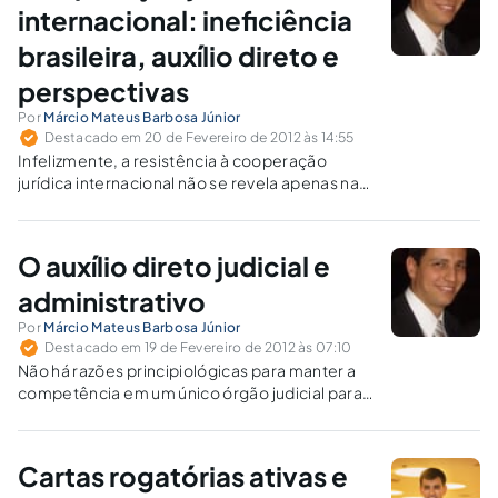
internacional: ineficiência
brasileira, auxílio direto e
perspectivas
Por
Márcio Mateus Barbosa Júnior
Destacado em 20 de Fevereiro de 2012 às 14:55
Infelizmente, a resistência à cooperação
jurídica internacional não se revela apenas na
autoridade judiciária brasileira. As autoridades
judiciárias e os sistemas jurídicos internos de
todo o mundo são ainda muito avessos à
O auxílio direto judicial e
integração internacional.
administrativo
Por
Márcio Mateus Barbosa Júnior
Destacado em 19 de Fevereiro de 2012 às 07:10
Não há razões principiológicas para manter a
competência em um único órgão judicial para
o reconhecimento ou delibação de atos
jurisdicionais estrangeiros, devendo haver
urgente alteração constitucional, para
Cartas rogatórias ativas e
consagrar, na plenitude, o auxílio direto entre