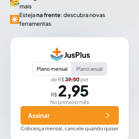
mais
Esteja
na frente
: descubra novas
ferramentas
JusPlus
Plano mensal
Plano anual
de R$
29,50
por
2,95
R$
No primeiro mês
Assinar
Cobrança mensal, cancele quando quiser