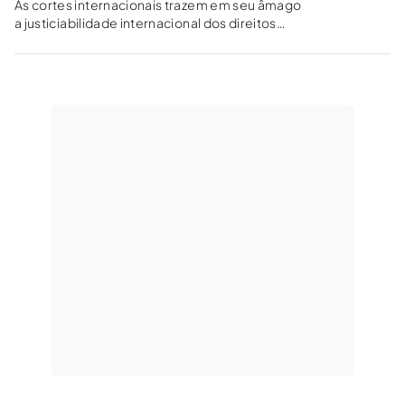
As cortes internacionais trazem em seu âmago
a justiciabilidade internacional dos direitos
humanos e lançam as premissas do
surgimento da jurisdição constitucional
internacional, aplicada sem ofensa frontal e
absoluta da soberania estatal.