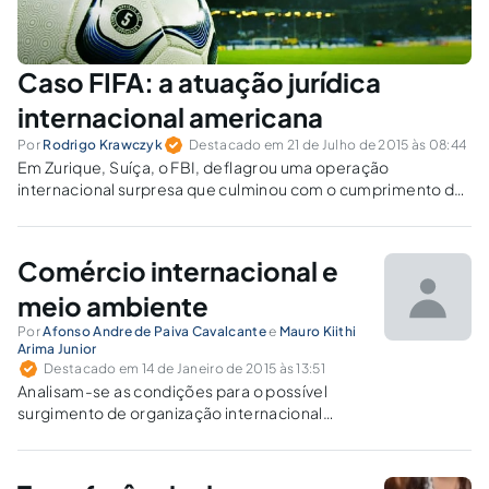
Caso FIFA: a atuação jurídica
internacional americana
Por
Rodrigo Krawczyk
Destacado em 21 de Julho de 2015 às 08:44
Em Zurique, Suíça, o FBI, deflagrou uma operação
internacional surpresa que culminou com o cumprimento de
14 mandados de prisão emitidos pelo Departamento de
Justiça dos Estados Unidos. No Brasil, medidas de
investigação já estão sendo providenciadas.
Comércio internacional e
meio ambiente
Por
Afonso Andre de Paiva Cavalcante
e
Mauro Kiithi
Arima Junior
Destacado em 14 de Janeiro de 2015 às 13:51
Analisam-se as condições para o possível
surgimento de organização internacional
específica para o meio ambiente, bem como
as eventuais consequências o comércio
internacional.