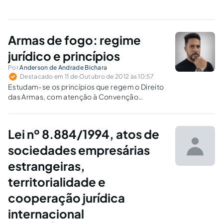
Armas de fogo: regime
jurídico e princípios
Por
Anderson de Andrade Bichara
Destacado em 11 de Outubro de 2012 às 10:57
Estudam-se os princípios que regem o Direito
das Armas, com atenção à Convenção
Interamericana contra a Fabricação e o Tráfico
ilícitos de Armas de Fogo, Munições,
Explosivos e outros Materiais Correlatos e o
Lei nº 8.884/1994, atos de
Protocolo contra a Fabricação e o Tráfico Ilícito
de Armas de Fogo, suas Peças, Componentes
sociedades empresárias
e Munições, que complementa a Convenção
estrangeiras,
das Nações Unidas contra o Crime Organizado
Transnacional.
territorialidade e
cooperação jurídica
internacional