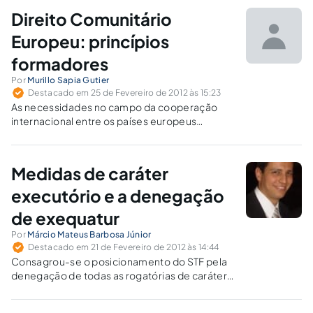
autoridade judiciária brasileira, o pedido
Direito Comunitário
seguirá o procedimento de auxílio direto, sem
a intervenção de tribunais superiores ou vias
Europeu: princípios
diplomáticas.
formadores
Por
Murillo Sapia Gutier
Destacado em 25 de Fevereiro de 2012 às 15:23
As necessidades no campo da cooperação
internacional entre os países europeus
alteraram-se no decorrer dos anos, sempre
tendo em perspectiva a busca de vantagens
mútuas para os Estados-membros
Medidas de caráter
constituintes. Neste trabalho se identificam
alguns pontos de mutação da estrutura
executório e a denegação
comunitária europeia.
de exequatur
Por
Márcio Mateus Barbosa Júnior
Destacado em 21 de Fevereiro de 2012 às 14:44
Consagrou-se o posicionamento do STF pela
denegação de todas as rogatórias de caráter
executório, de forma a preservar a ordem
pública, pois sua concessão, segundo o