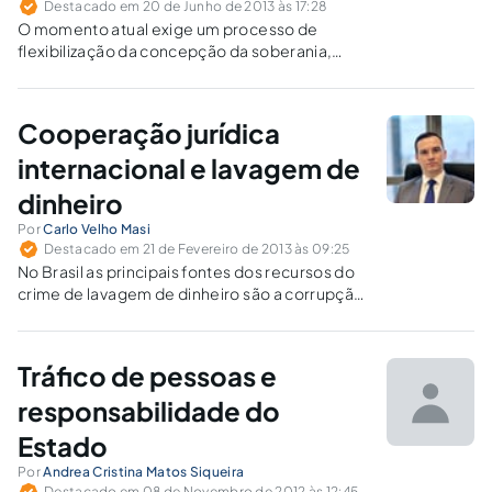
Destacado em 20 de Junho de 2013 às 17:28
O momento atual exige um processo de
flexibilização da concepção da soberania,
fruto da nova ordem integrada, tendo em vista
que o movimento por uma cooperação cada
vez mais estreita entre as nações ocasionou
Cooperação jurídica
um desgaste dos poderes soberanos dos
Estados.
internacional e lavagem de
dinheiro
Por
Carlo Velho Masi
Destacado em 21 de Fevereiro de 2013 às 09:25
No Brasil as principais fontes dos recursos do
crime de lavagem de dinheiro são a corrupção
e os crimes contra o Sistema Financeiro
Nacional, incluindo fraude e evasão de divisas,
seguidos pelo tráfico de drogas, tráfico de
Tráfico de pessoas e
armas, crime organizado, contrabando e
desvio de dinheiro público.
responsabilidade do
Estado
Por
Andrea Cristina Matos Siqueira
Destacado em 08 de Novembro de 2012 às 12:45