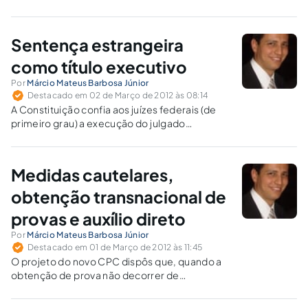
Sentença estrangeira
como título executivo
Por
Márcio Mateus Barbosa Júnior
Destacado em 02 de Março de 2012 às 08:14
A Constituição confia aos juízes federais (de
primeiro grau) a execução do julgado
alienígena homologado. Estuda-se neste
artigo a determinação do foro competente e
do órgão judicial que, dentro desse foro,
Medidas cautelares,
atuará (o juízo propriamente dito).
obtenção transnacional de
provas e auxílio direto
Por
Márcio Mateus Barbosa Júnior
Destacado em 01 de Março de 2012 às 11:45
O projeto do novo CPC dispôs que, quando a
obtenção de prova não decorrer de
cumprimento de decisão de autoridade
estrangeira e puder ser submetida à