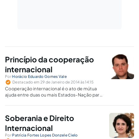
Princípio da cooperação
internacional
Por
Horácio Eduardo Gomes Vale
Destacado em 29 de Janeiro de 2014 às 14:15
Cooperação internacional é o ato de mútua
ajuda entre duas ou mais Estados-Nação para
a finalidade de um objetivo comum, que pode
ser das mais diversas espécies: políticos,
culturais, estratégicos, humanitários,
Soberania e Direito
econômicos.
Internacional
Por
Patrícia Fortes Lopes Donzele Cielo