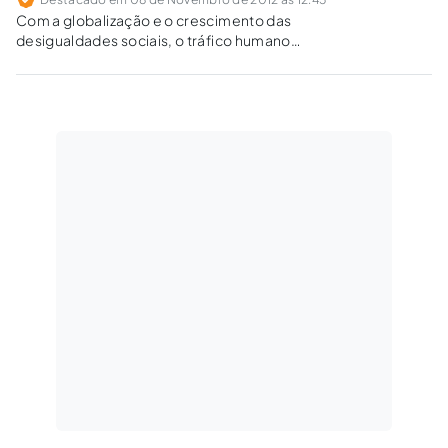
Com a globalização e o crescimento das
desigualdades sociais, o tráfico humano
assumiu grandes proporções e gerou a
necessidade de unir forças para combatê-lo,
no âmbito internacional, traçando estratégias
efetivas de combate ao crime organizado.