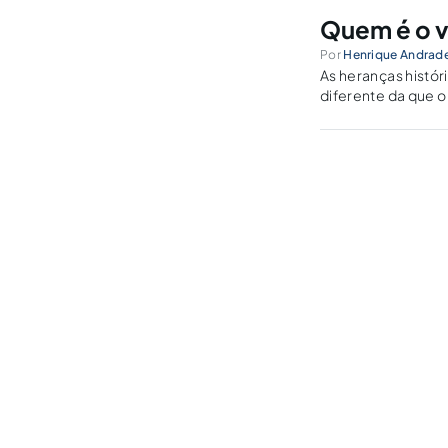
Quem é o 
Por
Henrique Andrad
As heranças histó
diferente da que o
nuances sobre est