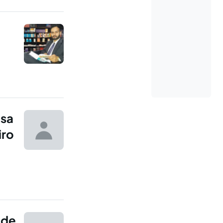
usa
iro
 de