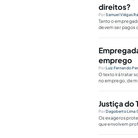
direitos?
Por
Samuel Viégas R
Tanto o empregado
devem ser pagos q
as modalidades de 
Empregada 
emprego
Por
Luiz Fernando Per
O texto irá tratar
no emprego, de mod
jurídicos estabele
Justiça do 
Por
Dagoberto Lima
Os exageros protec
que envolvem profi
a balança de pode