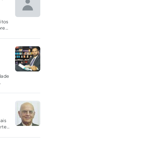
itos
bre
idade
ais
rter