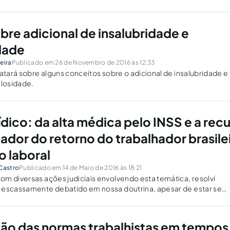
bre adicional de insalubridade e
dade
eira
Publicado em 26 de Novembro de 2016 às 12:33
ratará sobre alguns conceitos sobre o adicional de insalubridade e
ulosidade.
ídico: da alta médica pelo INSS e a rec
dor do retorno do trabalhador brasile
 laboral
 Castro
Publicado em 14 de Maio de 2016 às 18:21
m diversas ações judiciais envolvendo esta temática, resolvi
 escassamente debatido em nossa doutrina, apesar de estar se
 assunto cada vez mais comum com o aumento considerável dos
ação das normas trabalhistas em tempos