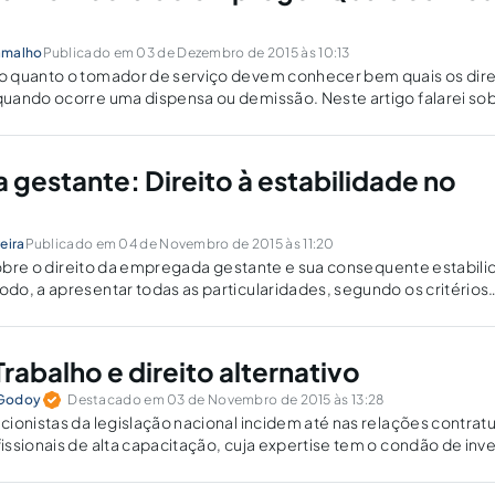
amalho
Publicado em 03 de Dezembro de 2015 às 10:13
 quanto o tomador de serviço devem conhecer bem quais os dire
uando ocorre uma dispensa ou demissão. Neste artigo falarei so
rescisão do contrato de trabalho e suas verbas rescisórias.
gestante: Direito à estabilidade no
eira
Publicado em 04 de Novembro de 2015 às 11:20
 sobre o direito da empregada gestante e sua consequente estabil
o, a apresentar todas as particularidades, segundo os critérios
cidos.
Trabalho e direito alternativo
 Godoy
Destacado em 03 de Novembro de 2015 às 13:28
ionistas da legislação nacional incidem até nas relações contratu
ssionais de alta capacitação, cuja expertise tem o condão de inve
r em favor do contratado.