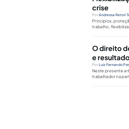
crise
Por
Andressa Retori T
Princípios, proteç
trabalho, flexibil
ao Emprego (PPE)
O direito d
e resultad
Por
Luiz Fernando Per
Neste presente art
trabalhador na pa
uma breve introduç