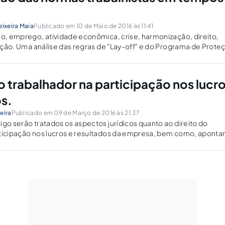
eixeira Maia
Publicado em 10 de Maio de 2016 às 11:41
ão, emprego, atividade econômica, crise, harmonização, direito,
ização. Uma análise das regras de "Lay-off" e do Programa de Prote
.
o trabalhador na participação nos lucr
os.
eira
Publicado em 09 de Março de 2016 às 21:37
igo serão tratados os aspectos jurídicos quanto ao direito do
rticipação nos lucros e resultados da empresa, bem como, apont
ão quanto aos seus aspectos tributários.