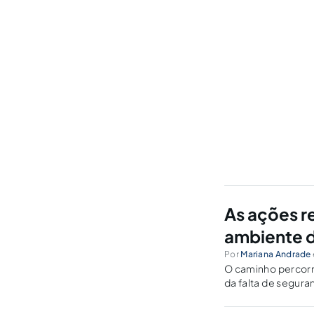
As ações re
ambiente d
Por
Mariana Andrade
O caminho percorri
da falta de segur