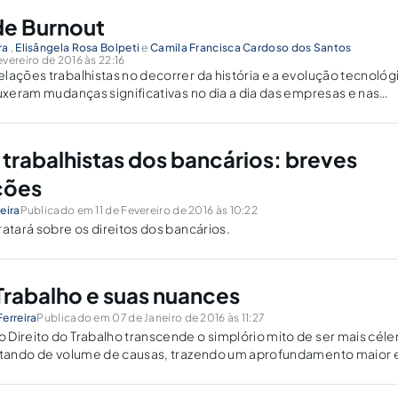
de Burnout
ra
,
Elisângela Rosa Bolpeti
e
Camila Francisca Cardoso dos Santos
vereiro de 2016 às 22:16
lações trabalhistas no decorrer da história e a evolução tecnológ
ouxeram mudanças significativas no dia a dia das empresas e nas
s e seus empregados. Tal aspecto afetou a qualidade de vida.
 trabalhistas dos bancários: breves
ções
eira
Publicado em 11 de Fevereiro de 2016 às 10:22
ratará sobre os direitos dos bancários.
 Trabalho e suas nuances
erreira
Publicado em 07 de Janeiro de 2016 às 11:27
Direito do Trabalho transcende o simplório mito de ser mais céle
ratando de volume de causas, trazendo um aprofundamento maior 
rmações.