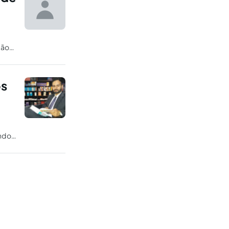
ção
os
ando