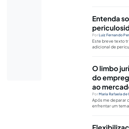
Entenda so
periculosi
Por
Luiz Fernando Per
Este breve texto t
adicional de peric
O limbo jur
do emprega
ao mercado
Por
Maria Rafaela de
Após me deparar co
enfrentar um tema
transformando em
acidentes.
Flexibiliz