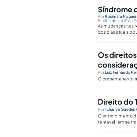
Síndrome 
Por
Rosimara Noguei
Publicado em 21 de Fe
As mudanças nas re
dos dias atuais tr
relações entre ela
Os direitos
considera
Por
Luiz Fernando Per
O presente texto t
Direito do
Por
Tcharlye Guedes F
O entendimento do 
rentável, em se t
mais rico em info