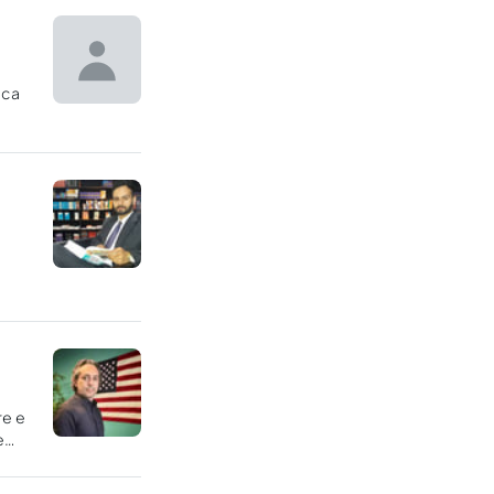
ica
re e
e