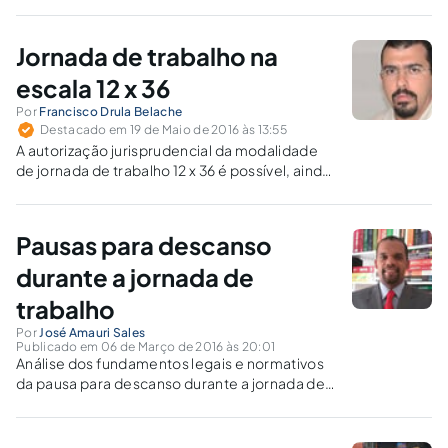
Jornada de trabalho na
escala 12 x 36
Por
Francisco Drula Belache
Destacado em 19 de Maio de 2016 às 13:55
A autorização jurisprudencial da modalidade
de jornada de trabalho 12 x 36 é possível, ainda
que em desacordo com CF/88 e as normas de
proteção à saúde do trabalho?
Pausas para descanso
durante a jornada de
trabalho
Por
José Amauri Sales
Publicado em 06 de Março de 2016 às 20:01
Análise dos fundamentos legais e normativos
da pausa para descanso durante a jornada de
trabalho, prevista no art. 72 da CLT, sua
extensão e aplicabilidade a casos
semelhantes aos previstos nos texto legal.