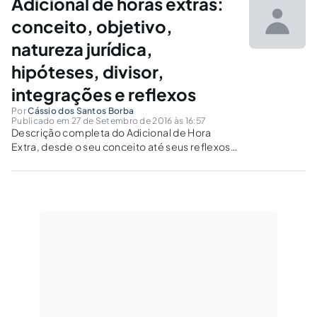
Adicional de horas extras:
trabalho.
conceito, objetivo,
natureza jurídica,
hipóteses, divisor,
integrações e reflexos
Por
Cássio dos Santos Borba
Publicado em 27 de Setembro de 2016 às 16:57
Descrição completa do Adicional de Hora
Extra, desde o seu conceito até seus reflexos
em outras parcelas. Este artigo é voltado à
ampliação do instituto, bem como para o
aprofundamento da prática trabalhista.