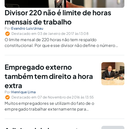
Divisor 220 não é limite de horas
mensais de trabalho
Por
Evandro Luis Urnau
Destacado em 03 de Janeiro de 2017 às 13:08
O limite mensal de 220 horas não tem respaldo
constitucional. Por que esse divisor não define o número
máximo de horas mensais?
Empregado externo
também tem direito a hora
extra
Por
Henrique Lima
Destacado em 07 de Novembro de 2016 às 13:55
Muitos empregadores se utilizam do fato de o
empregado trabalhar externamente para
deixar de pagar horas extras, quando, pelos
meios tecnológicos atuais, seria possível o
controle e a fiscalização da jornada de