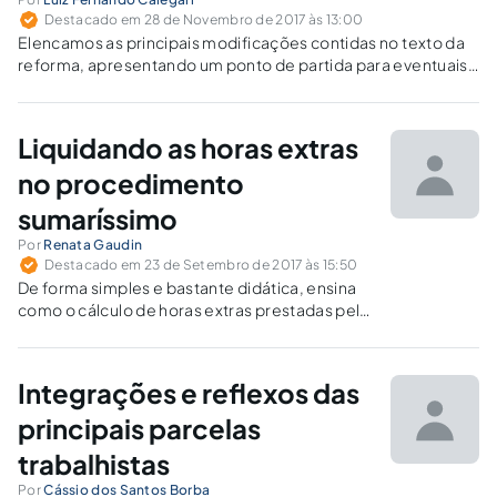
Destacado em 28 de Novembro de 2017 às 13:00
Elencamos as principais modificações contidas no texto da
reforma, apresentando um ponto de partida para eventuais
providências ou aprofundamento.
Liquidando as horas extras
no procedimento
sumaríssimo
Por
Renata Gaudin
Destacado em 23 de Setembro de 2017 às 15:50
De forma simples e bastante didática, ensina
como o cálculo de horas extras prestadas pelo
empregado deve ser realizado na liquidação
dos pedidos no procedimento sumaríssimo.
Integrações e reflexos das
principais parcelas
trabalhistas
Por
Cássio dos Santos Borba