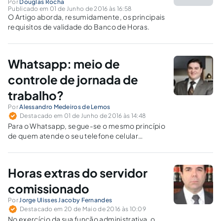
Por
Douglas Rocha
Publicado em 01 de Junho de 2016 às 16:58
O Artigo aborda, resumidamente, os principais
requisitos de validade do Banco de Horas.
Whatsapp: meio de
controle de jornada de
trabalho?
Por
Alessandro Medeiros de Lemos
Destacado em 01 de Junho de 2016 às 14:48
Para o Whatsapp, segue-se o mesmo princípio
de quem atende o seu telefone celular
(corporativo ou pessoal) para conversar sobre
algo ligado ao trabalho. A jurisprudência
admite a permanência como fator de
Horas extras do servidor
pagamento de horas extras.
comissionado
Por
Jorge Ulisses Jacoby Fernandes
Destacado em 20 de Maio de 2016 às 10:09
No exercício da sua função administrativa, o