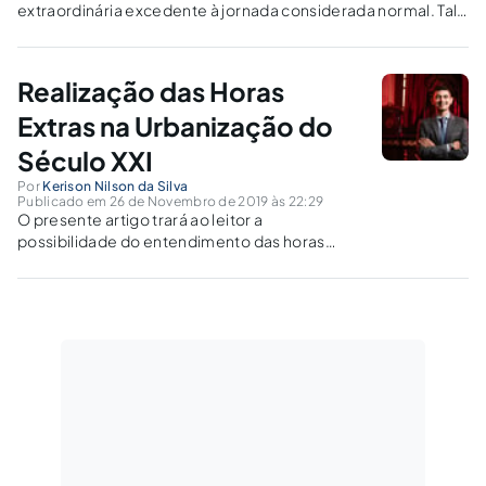
extraordinária excedente à jornada considerada normal. Tal
prática está regularizada pelo artigo 59 da Consolidação das
Leis do Trabalho (CLT).
Realização das Horas
Extras na Urbanização do
Século XXI
Por
Kerison Nilson da Silva
Publicado em 26 de Novembro de 2019 às 22:29
O presente artigo trará ao leitor a
possibilidade do entendimento das horas
extras laboradas e sua interferência na saúde
do trabalhador no século XXI. Será possível
concluir se há vínculo entre o aumento das
doenças no trabalho e o tempo laborado.