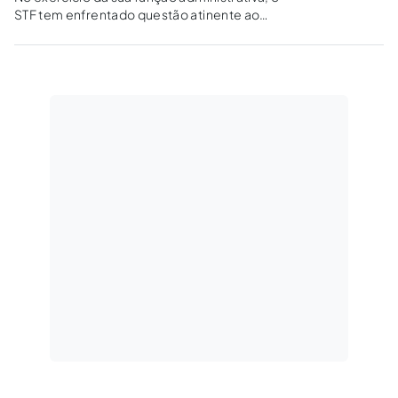
STF tem enfrentado questão atinente ao
direito às horas extras para os servidores
ocupantes de cargo em comissão ou de
função de confiança que tenham jornada
especial regulamentada por lei específica.