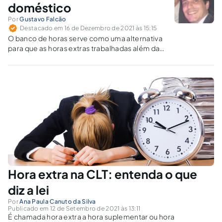
doméstico
Por
Gustavo Falcão
Destacado em 16 de Dezembro de 2021 às 15:15
O banco de horas serve como uma alternativa
para que as horas extras trabalhadas além da
jornada sejam compensadas em folgas,
substituindo o pagamento adicional.
Hora extra na CLT: entenda o que
diz a lei
Por
Ana Paula Canuto da Silva
Publicado em 12 de Setembro de 2021 às 13:11
É chamada hora extra a hora suplementar ou hora