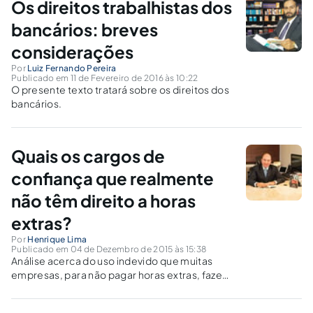
Os direitos trabalhistas dos
bancários: breves
considerações
Por
Luiz Fernando Pereira
Publicado em 11 de Fevereiro de 2016 às 10:22
O presente texto tratará sobre os direitos dos
bancários.
Quais os cargos de
confiança que realmente
não têm direito a horas
extras?
Por
Henrique Lima
Publicado em 04 de Dezembro de 2015 às 15:38
Análise acerca do uso indevido que muitas
empresas, para não pagar horas extras, fazem
do inciso II do artigo 62 da CLT, classificando
alguns empregados como ocupantes de