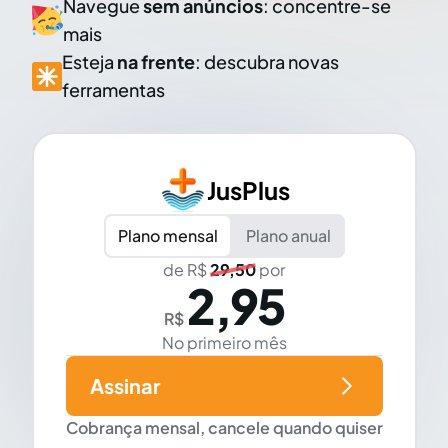
Navegue
sem anúncios
: concentre-se
mais
Esteja
na frente
: descubra novas
ferramentas
JusPlus
Plano mensal
Plano anual
de R$
29,50
por
2,95
R$
No primeiro mês
Assinar
Cobrança mensal, cancele quando quiser