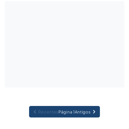
cargos de "confiança", mas sem que possuam
efetivos poderes de "gestão".
Recentes
Página 1
Antigos