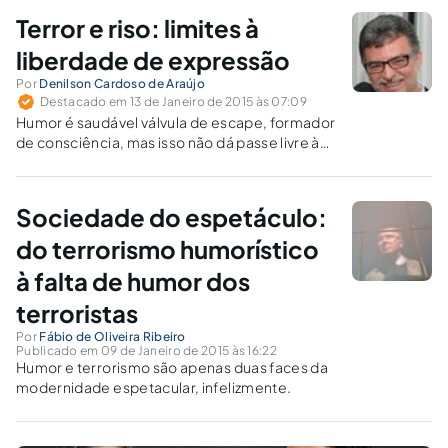
Terror e riso: limites à
liberdade de expressão
Por
Denilson Cardoso de Araújo
Destacado em 13 de Janeiro de 2015 às 07:09
Humor é saudável válvula de escape, formador
de consciência, mas isso não dá passe livre à
sistemática injúria, só porque travestida de
anedota.
Sociedade do espetáculo:
do terrorismo humorístico
à falta de humor dos
terroristas
Por
Fábio de Oliveira Ribeiro
Publicado em 09 de Janeiro de 2015 às 16:22
Humor e terrorismo são apenas duas faces da
modernidade espetacular, infelizmente.