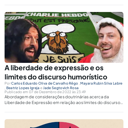
fez prevalecer o ideal libertário, sendo muitas vezes
indiferente àqueles que não seguem a sua cultura.
A liberdade de expressão e os
limites do discurso humorístico
Por
Carlos Eduardo Oliva de Carvalho Rêgo
,
Mayara Rubin Silva Labre
,
Beatriz Lopes Igreja
e
Jade Segtovich Rosa
Publicado em 07 de Dezembro de 2022 às 23:49
Abordagem de considerações doutrinárias acerca da
Liberdade de Expressão em relação aos limites do discurso
humorístico