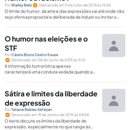
Por
Warley Belo
Destacado em 11 de Julho de 2015 às 16:45
O limite do humor, da arte e das expressões vai até onde não
seja ofensa proposital e deliberada de induzir ou incitar o
preconceito. Fora disso, é só piada de mal gosto.
O humor nas eleições e o
STF
Por
Cássio Bruno Castro Souza
Destacado em 08 de Junho de 2015 às 11:01
A informação humorística apenas
caracterizará uma conduta vedada quando a
crítica ou matéria jornalísticas venham a
descambar para a propaganda política,
passando nitidamente a favorecer uma das
Sátira e limites da liberdade
partes na disputa eleitoral.
de expressão
Por
Tatiana Robles Seferjan
Destacado em 19 de Janeiro de 2015 às 08:58
O texto discute os limites da liberdade de
expressão, especialmente no que tange às