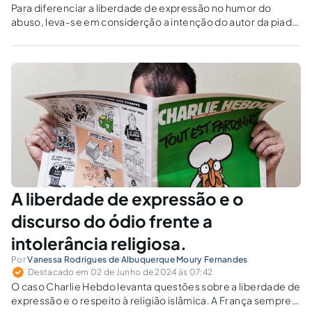
Para diferenciar a liberdade de expressão no humor do
abuso, leva-se em considerção a intenção do autor da piada,
a percepção de um espectador razoável, o contexto em que
as ações ocorrem e o impacto potencial dos meios de
comunicação utilizados.
A liberdade de expressão e o
discurso do ódio frente a
intolerância religiosa.
Por
Vanessa Rodrigues de Albuquerque Moury Fernandes
Destacado em 02 de Junho de 2024 às 07:42
O caso Charlie Hebdo levanta questões sobre a liberdade de
expressão e o respeito à religião islâmica. A França sempre