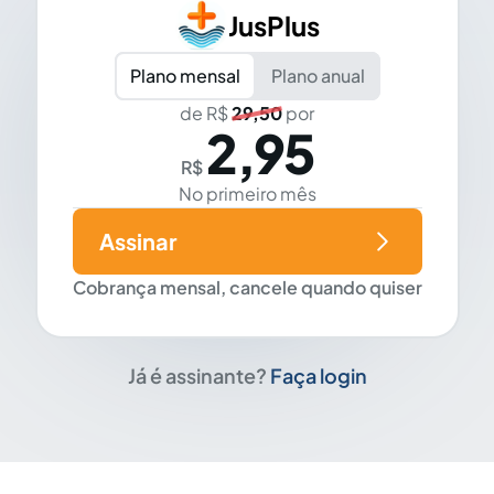
JusPlus
Plano mensal
Plano anual
de R$
29,50
por
2,95
R$
No primeiro mês
Assinar
Cobrança mensal, cancele quando quiser
Já é assinante?
Faça login