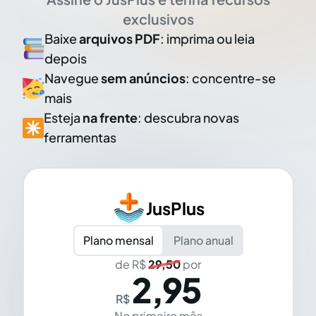
exclusivos
Baixe
arquivos PDF
: imprima ou leia
depois
Navegue
sem anúncios
: concentre-se
mais
Esteja
na frente
: descubra novas
ferramentas
JusPlus
Plano mensal
Plano anual
de R$
29,50
por
2,95
R$
No primeiro mês