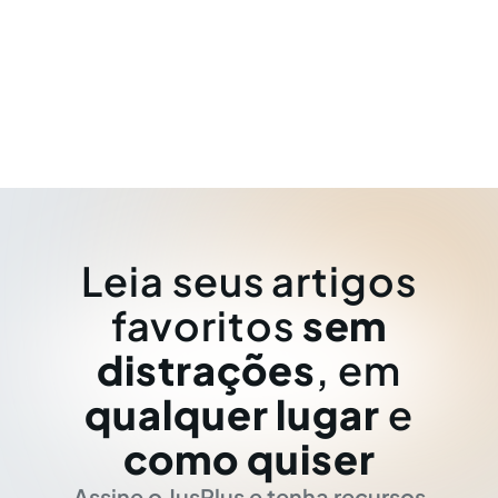
Leia seus artigos
favoritos
sem
distrações
, em
qualquer lugar
e
como quiser
Assine o JusPlus e tenha recursos