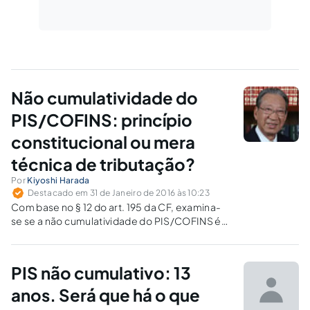
Não cumulatividade do
PIS/COFINS: princípio
constitucional ou mera
técnica de tributação?
Por
Kiyoshi Harada
Destacado em 31 de Janeiro de 2016 às 10:23
Com base no § 12 do art. 195 da CF, examina-
se se a não cumulatividade do PIS/COFINS é
princípio constitucional ou mera técnica de
tributação.
PIS não cumulativo: 13
anos. Será que há o que