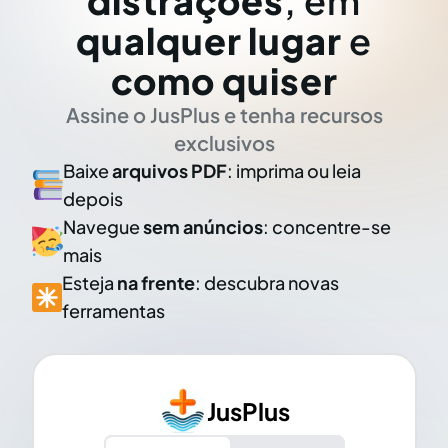
distrações
, em
qualquer lugar
e
como quiser
Assine o JusPlus e tenha recursos
exclusivos
Baixe
arquivos PDF
: imprima ou leia
depois
Navegue
sem anúncios
: concentre-se
mais
Esteja
na frente
: descubra novas
ferramentas
JusPlus