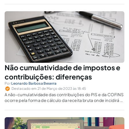
Reforma Tributária tratará o crédito tributário sem agravar o
“efeito cascata”?
Não cumulatividade de impostos e
contribuições: diferenças
Por
Leonardo Barbosa Beserra
Destacado em 21 de Março de 2023 às 18:45
A não-cumulatividade das contribuições do PIS e da COFINS
ocorre pela forma de cálculo da receita bruta onde incidirá a
alíquota tributária.