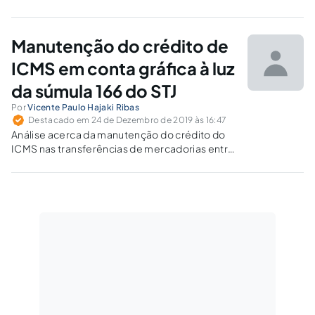
COFINS?
Manutenção do crédito de
ICMS em conta gráfica à luz
da súmula 166 do STJ
Por
Vicente Paulo Hajaki Ribas
Destacado em 24 de Dezembro de 2019 às 16:47
Análise acerca da manutenção do crédito do
ICMS nas transferências de mercadorias entre
estabelecimentos do próprio contribuinte,
sem o destaque do ICMS: interpretação das
locuções "isenção", "não incidência" e o
princípio da não cumulatividade.