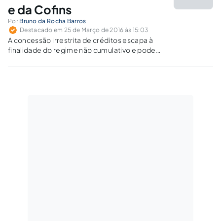
e da Cofins
Por
Bruno da Rocha Barros
Destacado em 25 de Março de 2016 às 15:03
A concessão irrestrita de créditos escapa à
finalidade do regime não cumulativo e pode
transformar o PIS e a COFINS em tributos
incidentes não sobre a receita/faturamento,
mas sobre o lucro.