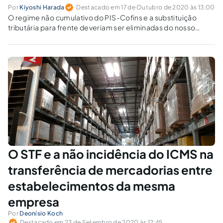
Por
Kiyoshi Harada
Destacado em 17 de Outubro de 2020 às 13:00
O regime não cumulativo do PIS-Cofins e a substituição
tributária para frente deveriam ser eliminadas do nosso
sistema tributário. Apresentamos proposta de redação para
o § 7º do art. 150 da Constituição.
O STF e a não incidência do ICMS na
transferência de mercadorias entre
estabelecimentos da mesma
empresa
Por
Deonísio Koch
Destacado em 23 de Setembro de 2020 às 12:45