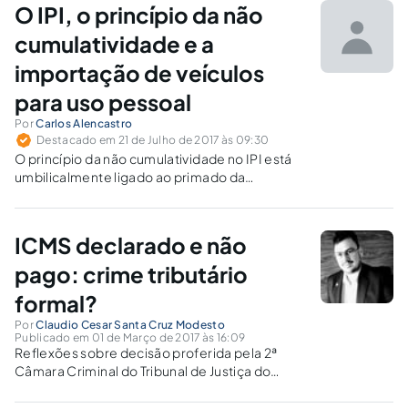
O IPI, o princípio da não
cumulatividade e a
importação de veículos
para uso pessoal
Por
Carlos Alencastro
Destacado em 21 de Julho de 2017 às 09:30
O princípio da não cumulatividade no IPI está
umbilicalmente ligado ao primado da
capacidade contributiva e da igualdade.
ICMS declarado e não
pago: crime tributário
formal?
Por
Claudio Cesar Santa Cruz Modesto
Publicado em 01 de Março de 2017 às 16:09
Reflexões sobre decisão proferida pela 2ª
Câmara Criminal do Tribunal de Justiça do
Estado de Goiás, na Apelação Criminal nº
294545-55.2007.8.09.0051, que