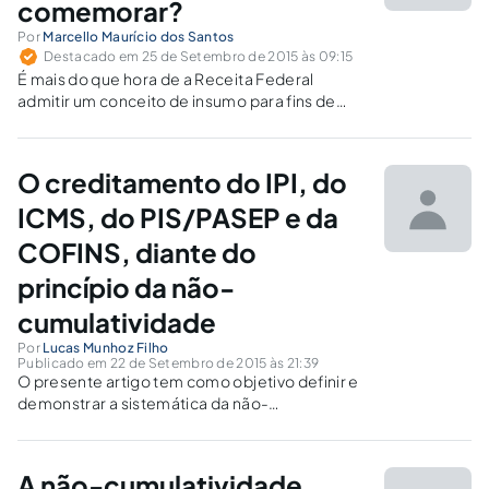
comemorar?
Por
Marcello Maurício dos Santos
Destacado em 25 de Setembro de 2015 às 09:15
É mais do que hora de a Receita Federal
admitir um conceito de insumo para fins de
tributação do PIS e da Cofins em consonância
com a sistemática dessas contribuições, para
que o setor de serviços não seja punido.
O creditamento do IPI, do
ICMS, do PIS/PASEP e da
COFINS, diante do
princípio da não-
cumulatividade
Por
Lucas Munhoz Filho
Publicado em 22 de Setembro de 2015 às 21:39
O presente artigo tem como objetivo definir e
demonstrar a sistemática da não-
cumulatividade existente em diferentes
tributos (IPI, ICMS, PIS/PASEP e COFINS),
além de expor algumas das inúmeras
A não-cumulatividade