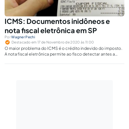
ICMS: Documentos inidôneos e
nota fiscal eletrônica em SP
Por
Wagner Pechi
Destacado em 17 de Novembro de 2020 às 11:00
O maior problema do ICMS é o crédito indevido do imposto.
A nota fiscal eletrônica permite ao fisco detectar antes a
apropriação de créditos indevidos. Por ser não cumulativo, o
imposto sobre bens e serviços (IBS) também deverá
apresentar créditos indevidos.