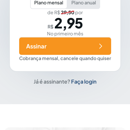
Plano mensal
Plano anual
de R$
29,50
por
2,95
R$
No primeiro mês
Assinar
Cobrança mensal, cancele quando quiser
Já é assinante?
Faça login