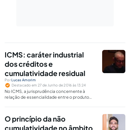
ICMS: caráter industrial
dos créditos e
cumulatividade residual
Por
Lucas Amorim
Destacado em 27 de Junho de 2016 às 13:24
No ICMS, a jurisprudência concernente à
relação de essencialidade entre o produto
intermediário e o processo produtivo tem sido
demasiadamente rígida, de forma a evitar o
creditamento de diversos produtos que estão
O princípio da não
de fato envolvidos na fabricação da
mercadoria.
cumulatividade no âmbito