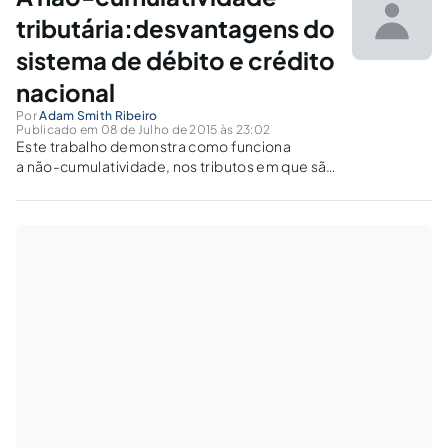
hipóteses de creditamento/compensação
diante da não-cumulativ
tributária:desvantagens do
sistema de débito e crédito
nacional
Por
Adam Smith Ribeiro
Publicado em 08 de Julho de 2015 às 23:02
Este trabalho demonstra como funciona
a não-cumulatividade, nos tributos em que são
possíveis, no ordenamento jurídico brasileiro.