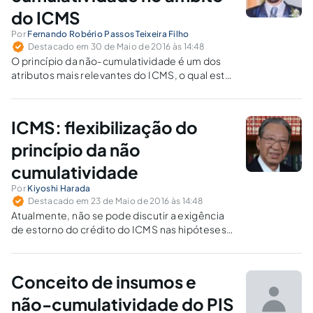
do ICMS
Por
Fernando Robério Passos Teixeira Filho
Destacado em 30 de Maio de 2016 às 14:48
O princípio da não-cumulatividade é um dos
atributos mais relevantes do ICMS, o qual está
diretamente ligado ao fato do ICMS ser um
tributo multifásico. Estes dois fatores dão uma
dimensão nacional a esse tributo, o que gera
ICMS: flexibilização do
as consequências práticas demonstradas a
seguir.
princípio da não
cumulatividade
Por
Kiyoshi Harada
Destacado em 23 de Maio de 2016 às 14:48
Atualmente, não se pode discutir a exigência
de estorno do crédito do ICMS nas hipóteses
de isenção e da não incidência, porque a
Constituição fez a ressalva quanto ao princípio
da não cumulatividade do imposto nesses
Conceito de insumos e
casos.
não-cumulatividade do PIS