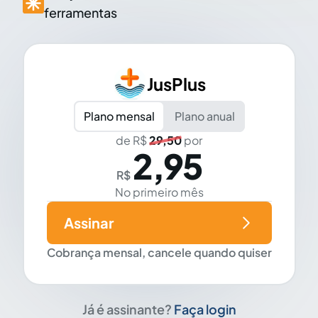
ferramentas
JusPlus
Plano mensal
Plano anual
de R$
29,50
por
2,95
R$
No primeiro mês
Assinar
Cobrança mensal, cancele quando quiser
Já é assinante?
Faça login