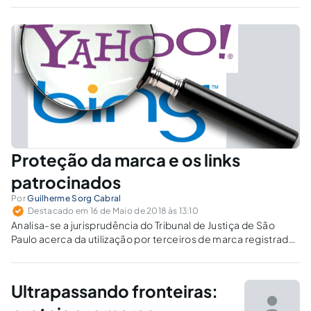
propaganda e publicidade constitucionalmente autorizadas
não viabilizam a supressão do direito de uso e de
propriedade das marcas.
Proteção da marca e os links
patrocinados
Por
Guilherme Sorg Cabral
Destacado em 16 de Maio de 2018 às 13:10
Analisa-se a jurisprudência do Tribunal de Justiça de São
Paulo acerca da utilização por terceiros de marca registrada
em campanha de marketing virtual, na espécie de links
patrocinados.
Ultrapassando fronteiras: