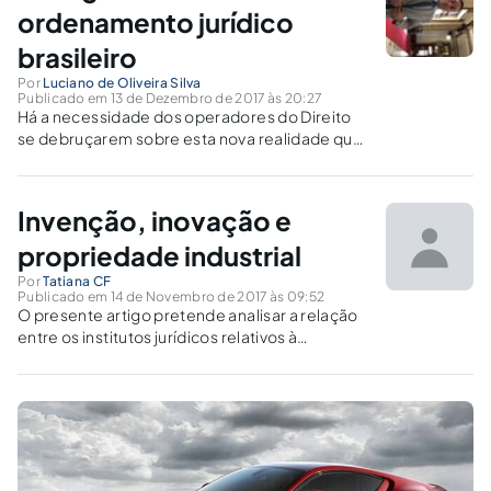
ordenamento jurídico
brasileiro
Por
Luciano de Oliveira Silva
Publicado em 13 de Dezembro de 2017 às 20:27
Há a necessidade dos operadores do Direito
se debruçarem sobre esta nova realidade que
já está presente em diversas áreas de
produção e criação.
Invenção, inovação e
propriedade industrial
Por
Tatiana CF
Publicado em 14 de Novembro de 2017 às 09:52
O presente artigo pretende analisar a relação
entre os institutos jurídicos relativos à
propriedade industrial da invenção, da
inovação tecnológica e os respectivos
arcabouços jurídicos, bem como a Lei de
Inovação e Lei do Bem.