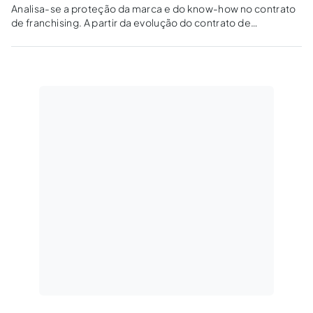
Analisa-se a proteção da marca e do know-how no contrato
de franchising. A partir da evolução do contrato de
franchising e da Lei 8.955/94, procurou-se avaliar a
eficiência de cláusulas protetivas desses bens imateriais.