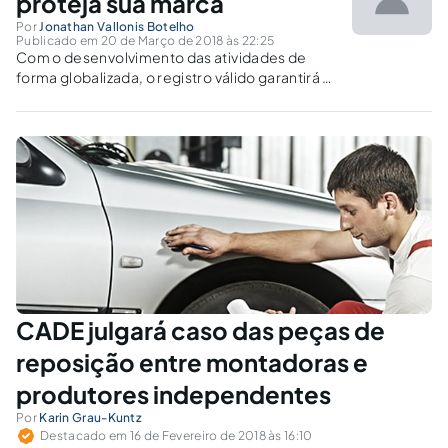
proteja sua marca
Por
Jonathan Vallonis Botelho
Publicado em 20 de Março de 2018 às 22:25
Com o desenvolvimento das atividades de
forma globalizada, o registro válido garantirá a
eficácia da proteção da marca como o ativo
intangível pela sua importância comercial em
todos os mercados de atuação empresarial.
CADE julgará caso das peças de
reposição entre montadoras e
produtores independentes
Por
Karin Grau-Kuntz
Destacado em 16 de Fevereiro de 2018 às 16:10