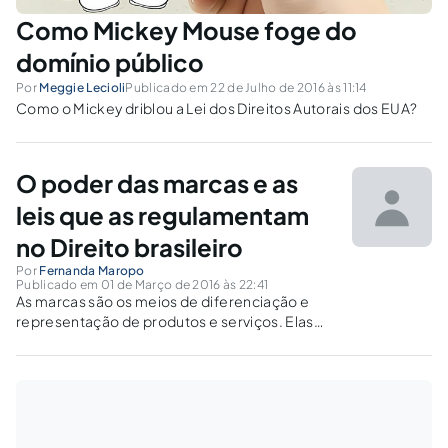
Como Mickey Mouse foge do
domínio público
Por
Meggie Lecioli
Publicado em 22 de Julho de 2016 às 11:14
Como o Mickey driblou a Lei dos Direitos Autorais dos EUA?
O poder das marcas e as
leis que as regulamentam
no Direito brasileiro
Por
Fernanda Maropo
Publicado em 01 de Março de 2016 às 22:41
As marcas são os meios de diferenciação e
representação de produtos e serviços. Elas
influenciam e modificam a vida não só de
consumidores, mas dos cidadãos, em geral.