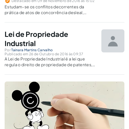
Destacado em 09 de Novembro de 2016 às 15:02
Estudam-se os conflitos decorrentes da
prática de atos de concorrência desleal,
causados por confusão entre as marcas e os
demais sinais distintivos do empresário.
Lei de Propriedade
Industrial
Por
Tainara Martins Carvalho
Publicado em 26 de Outubro de 2016 às 09:37
A Lei de Propriedade Industrial é a lei que
regula o direito de propriedade de patentes,
marcas, desenhos industriais, e demais bens
imateriais que uma pessoa ou empresa possa
vir a adquirir ou desenvolver.