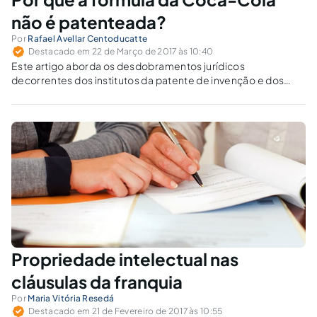
não é patenteada?
Por
Rafael Avellar Centoducatte
Destacado em 22 de Março de 2017 às 10:40
Este artigo aborda os desdobramentos jurídicos
decorrentes dos institutos da patente de invenção e dos
"trades secrets" (ou segredos de negócio), sob a
perspectiva do "case" da Coca-Cola e a sua famosa fórmula
secreta.
Propriedade intelectual nas
cláusulas da franquia
Por
Maria Vitória Resedá
Destacado em 21 de Fevereiro de 2017 às 10:55