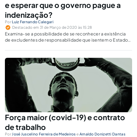
e esperar que o governo pague a
indenização?
Por
Luiz Fernando Calegari
Destacado em 31 de Março de 2020 às 15:28
Examina-se a possibilidade de se reconhecer a existência
de excludentes de responsabilidade que isentem o Estado
do pagamento da indenização constante no art. 486 da CLT.
Força maior (covid-19) e contrato
de trabalho
Por
José Juscelino Ferreira de Medeiros
e
Arnaldo Donizetti Dantas