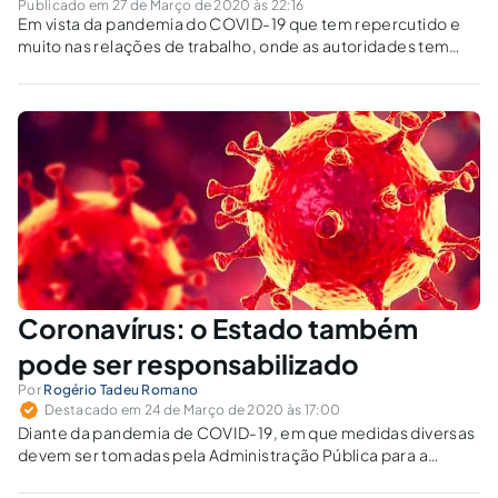
Publicado em 27 de Março de 2020 às 22:16
Em vista da pandemia do COVID-19 que tem repercutido e
muito nas relações de trabalho, onde as autoridades tem
determinado o isolamento social, há quem afirme que há
responsabilidade de indenização de acordo com o artigo
486 da CLT, entendemos que não.
Coronavírus: o Estado também
pode ser responsabilizado
Por
Rogério Tadeu Romano
Destacado em 24 de Março de 2020 às 17:00
Diante da pandemia de COVID-19, em que medidas diversas
devem ser tomadas pela Administração Pública para a
contenção do mal, discute-se quais os limites da