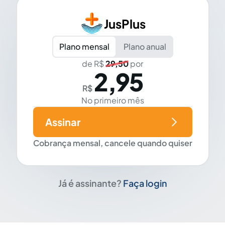
JusPlus
Plano mensal
Plano anual
de R$
29,50
por
2,95
R$
No primeiro mês
Assinar
Cobrança mensal, cancele quando quiser
Já é assinante?
Faça login