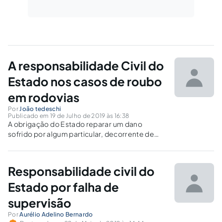
A responsabilidade Civil do
Estado nos casos de roubo
em rodovias
Por
João tedeschi
Publicado em 19 de Julho de 2019 às 16:38
A obrigação do Estado reparar um dano
sofrido por algum particular, decorrente de
alguma atuação ou omissão estatal, é o que
chamamos de responsabilidade civil do
estado, tratado nos artigos 186 e 187 do atual
Responsabilidade civil do
código civil brasileiro.
Estado por falha de
supervisão
Por
Aurélio Adelino Bernardo