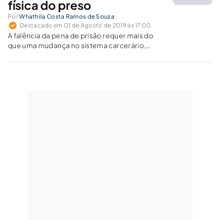
física do preso
Por
Whathila Costa Ramos de Souza
Destacado em 01 de Agosto de 2019 às 17:00
A falência da pena de prisão requer mais do
que uma mudança no sistema carcerário,
requer que se repense todo o sistema punitivo
onde a cultura do hiperencarceramento está
incrivelmente arraigada, mesmo sendo
inegável sua total ineficácia no controle da
criminalidade.