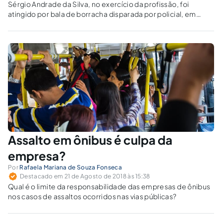
Sérgio Andrade da Silva, no exercício da profissão, foi
atingido por bala de borracha disparada por policial, em
meio à contenção de uma manifestação. Casos como este
nos levam à reflexão: até onde deve ir a responsabilidade
estatal pelos atos provocados por seus agentes?
Assalto em ônibus é culpa da
empresa?
Por
Rafaela Mariana de Souza Fonseca
Destacado em 21 de Agosto de 2018 às 15:38
Qual é o limite da responsabilidade das empresas de ônibus
nos casos de assaltos ocorridos nas vias públicas?