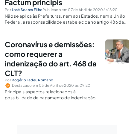
Factum principis
Por
José Soares Filho
Publicado em 07 de Abril de 2020 às 18:20
Não se aplica às Prefeituras, nem aos Estados, nem à União
Federal, a responsabilidade estabelecida no artigo 486 da
CLT.
Coronavírus e demissões:
como requerer a
indenização do art. 468 da
CLT?
Por
Rogério Tadeu Romano
Destacado em 05 de Abril de 2020 às 09:20
Principais aspectos relacionados à
possibilidade de pagamento de indenização
por demissão prevista no art. 468 da CLT.