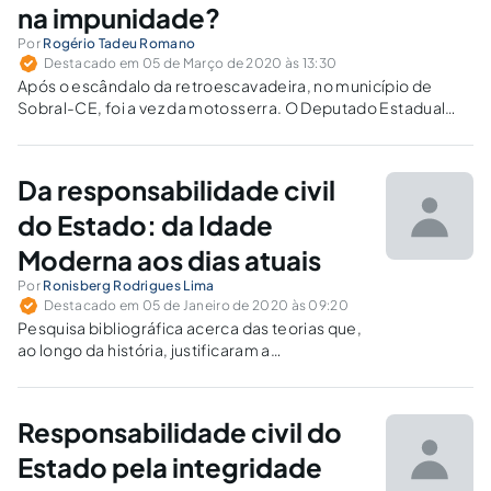
na impunidade?
Por
Rogério Tadeu Romano
Destacado em 05 de Março de 2020 às 13:30
Após o escândalo da retroescavadeira, no município de
Sobral-CE, foi a vez da motosserra. O Deputado Estadual
Jeferson Alves, diante de câmeras, destruiu o bloqueio que
protegia a terra indígena Waimiri Atroari com uma
motosserra. Há 40 anos a rodovia é parcialmente fechada à
Da responsabilidade civil
noite para reduzir riscos de atropelamento.
do Estado: da Idade
Moderna aos dias atuais
Por
Ronisberg Rodrigues Lima
Destacado em 05 de Janeiro de 2020 às 09:20
Pesquisa bibliográfica acerca das teorias que,
ao longo da história, justificaram a
responsabilização civil do Estado, no âmbito
mundial e brasileiro.
Responsabilidade civil do
Estado pela integridade