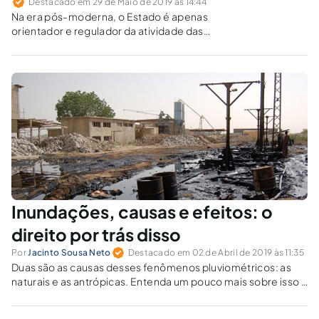
Destacado em 29 de Maio de 2019 às 14:44
Na era pós-moderna, o Estado é apenas
orientador e regulador da atividade das
diversas entidades públicas e privadas que
exercem atividades de gestão, podendo
incorrer em responsabilidade civil por falha de
supervisão, em caso de danos ao particular.
Inundações, causas e efeitos: o
direito por trás disso
Por
Jacinto Sousa Neto
Destacado em 02 de Abril de 2019 às 11:35
Duas são as causas desses fenômenos pluviométricos: as
naturais e as antrópicas. Entenda um pouco mais sobre isso e
o que esse fatos naturais dizem sobre o Estado.