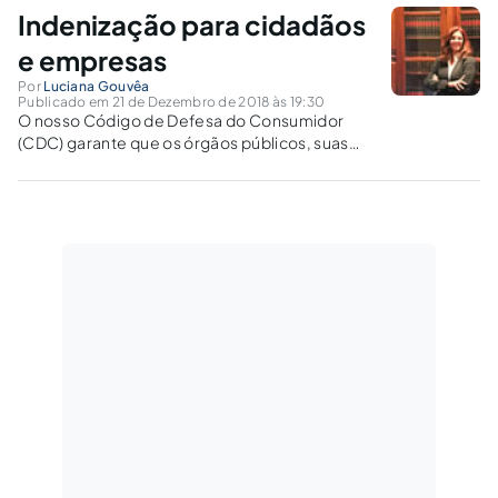
Indenização para cidadãos
e empresas
Por
Luciana Gouvêa
Publicado em 21 de Dezembro de 2018 às 19:30
O nosso Código de Defesa do Consumidor
(CDC) garante que os órgãos públicos, suas
empresas e concessionárias são obrigados a
fornecer serviços adequados, eficientes,
seguros e contínuos (se essenciais), sendo
que, nos casos de descumprimento dessas
obrigações, serão compelidos a...