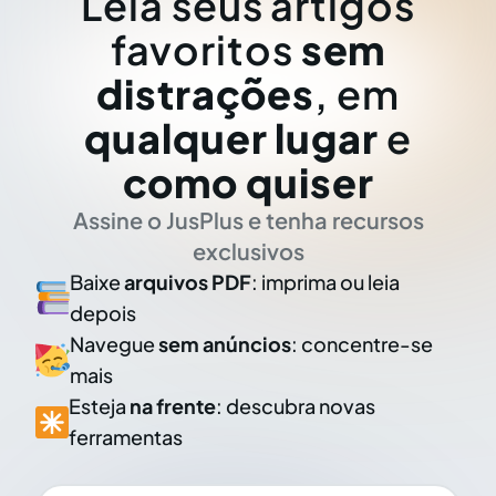
Leia seus artigos
favoritos
sem
distrações
, em
qualquer lugar
e
como quiser
Assine o JusPlus e tenha recursos
exclusivos
Baixe
arquivos PDF
: imprima ou leia
depois
Navegue
sem anúncios
: concentre-se
mais
Esteja
na frente
: descubra novas
ferramentas