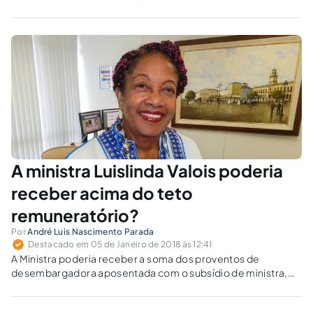
remuneração acima do teto constitucional,
desde que decorrente da soma das
remunerações de múltiplos cargos públicos
constitucionalmente cumuláveis.
A ministra Luislinda Valois poderia
receber acima do teto
remuneratório?
Por
André Luis Nascimento Parada
Destacado em 05 de Janeiro de 2018 às 12:41
A Ministra poderia receber a soma dos proventos de
desembargadora aposentada com o subsídio de ministra,
sem observância do teto vencimental (abate-teto).