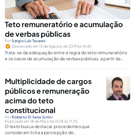
Teto remuneratório e acumulação
de verbas públicas
Por
Sergio Luís Tavares
Destacado em 13 de Agosto de 2019 às 14:40
Trata-se da adequação entre a regra do teto remuneratório
e os casos de acumulação de verbas públicas, a partir da
reorientação dada ao tema pelo STF, que passou a entender
pela aplicação do teto a cada cargo isoladamente.
Multiplicidade de cargos
públicos e remuneração
acima do teto
constitucional
Por
Roberto Di Sena Júnior
Publicado em 18 de Maio de 2018 às 17:35
O texto busca destacar precedentes que
consideram lícita a percepção de