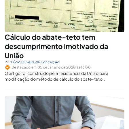
Cálculo do abate-teto tem
descumprimento imotivado da
União
Por
Lúcio Oliveira da Conceição
Destacado em 05 de Janeiro de 2020 às 13:00
O artigo foi construído pela resistência da União para
modificação do método de cálculo do abate-teto
constitucional dos servidores federais, à vista do decidido
nos recursos extraordinários n. 602.043 e 612.975, com
repercussão geral reconhecida.