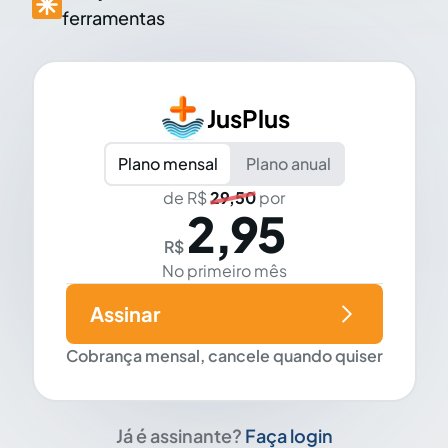
ferramentas
JusPlus
Plano mensal
Plano anual
de R$
29,50
por
2,95
R$
No primeiro mês
Assinar
Cobrança mensal, cancele quando quiser
Já é assinante?
Faça login