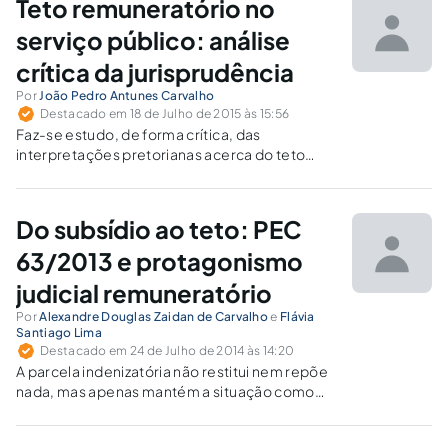
Teto remuneratório no
serviço público: análise
crítica da jurisprudência
Por
João Pedro Antunes Carvalho
Destacado em 18 de Julho de 2015 às 15:56
Faz-se estudo, de forma crítica, das
interpretações pretorianas acerca do teto
remuneratório no serviço público. Partindo de
uma análise dogmática para os casos
concretos decididos pelos tribunais brasileiro,
Do subsídio ao teto: PEC
é possível explicar o citado instituto.
63/2013 e protagonismo
judicial remuneratório
Por
Alexandre Douglas Zaidan de Carvalho
e
Flávia
Santiago Lima
Destacado em 24 de Julho de 2014 às 14:20
A parcela indenizatória não restitui nem repõe
nada, mas apenas mantém a situação como
ela está: com os magistrados e membros do
MP no topo da cadeia remuneratória e,