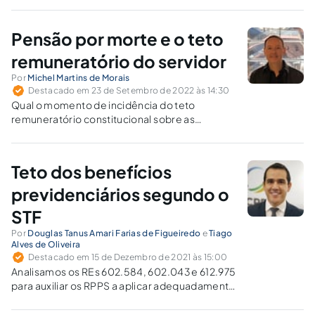
do município. Esta situação é legítima?
Pensão por morte e o teto
remuneratório do servidor
Por
Michel Martins de Morais
Destacado em 23 de Setembro de 2022 às 14:30
Qual o momento de incidência do teto
remuneratório constitucional sobre as
pensões instituídas pelos servidores federais?
Teto dos benefícios
previdenciários segundo o
STF
Por
Douglas Tanus Amari Farias de Figueiredo
e
Tiago
Alves de Oliveira
Destacado em 15 de Dezembro de 2021 às 15:00
Analisamos os REs 602.584, 602.043 e 612.975
para auxiliar os RPPS a aplicar adequadamente
o teto constitucional nos benefícios
previdenciários.