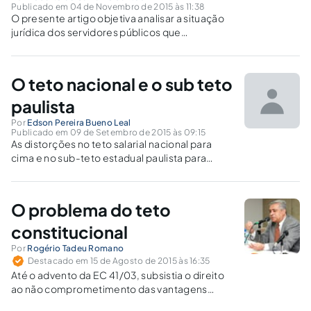
Publicado em 04 de Novembro de 2015 às 11:38
O presente artigo objetiva analisar a situação
jurídica dos servidores públicos que
ingressaram em outro cargo público de ente
da federação diverso daquele com o qual
mantinham vínculo funcional e a incidência das
O teto nacional e o sub teto
regras de transição no tocante ao direito
paulista
Por
Edson Pereira Bueno Leal
Publicado em 09 de Setembro de 2015 às 09:15
As distorções no teto salarial nacional para
cima e no sub-teto estadual paulista para
baixo.Teto no judiciário federal virou piso e o
sub-teto no Estado de São Paulo virou
instrumento de arrocho salarial.
O problema do teto
constitucional
Por
Rogério Tadeu Romano
Destacado em 15 de Agosto de 2015 às 16:35
Até o advento da EC 41/03, subsistia o direito
ao não comprometimento das vantagens
pessoais para fins de cálculo de abatimento no