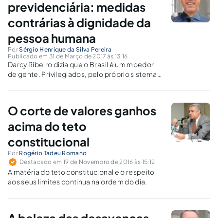
previdenciária: medidas
contrárias à dignidade da
pessoa humana
Por
Sérgio Henrique da Silva Pereira
Publicado em 31 de Março de 2017 às 13:16
Darcy Ribeiro dizia que o Brasil é um moedor
de gente. Privilegiados, pelo próprio sistema
que criaram, moem concidadãos, sem o
menor arrependimento.
O corte de valores ganhos
acima do teto
constitucional
Por
Rogério Tadeu Romano
Destacado em 19 de Novembro de 2016 às 15:12
A matéria do teto constitucional e o respeito
aos seus limites continua na ordem do dia.