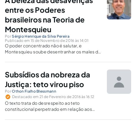
A beleza das desavenças
entre os Poderes
brasileiros na Teoria de
Montesquieu
Por
Sérgio Henrique da Silva Pereira
Publicado em 15 de Novembro de 2016 às 14:01
O poder concentrado não é salutar, e
Montesquieu soube desentranhar os males da
monarquia absolutista. As discussões entre os
Poderes permite ajustamentos capazes de
fortalecer o Estado Democrático de Direito.
Subsídios da nobreza da
Justiça: teto virou piso
Por
Othon Fialho Blessmann
Destacado em 21 de Fevereiro de 2016 às 16:12
O texto trata do desrespeito ao teto
constitucional perpetrado em relação aos
funcionários públicos de maneira
generalizada.