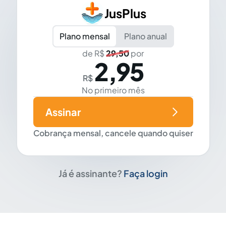
JusPlus
Plano mensal
Plano anual
de R$
29,50
por
2,95
R$
No primeiro mês
Assinar
Cobrança mensal, cancele quando quiser
Já é assinante?
Faça login