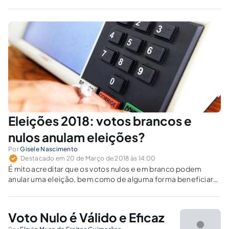
inválidos, o protesto apolítico nas urnas pode
ser um perigo para a própria noção básica da
democracia.
Eleições 2018: votos brancos e
nulos anulam eleições?
Por
Gisele Nascimento
Destacado em 20 de Março de 2018 às 14:00
É mito acreditar que os votos nulos e em branco podem
anular uma eleição, bem como de alguma forma beneficiar
um ou outro candidato.
Voto Nulo é Válido e Eficaz