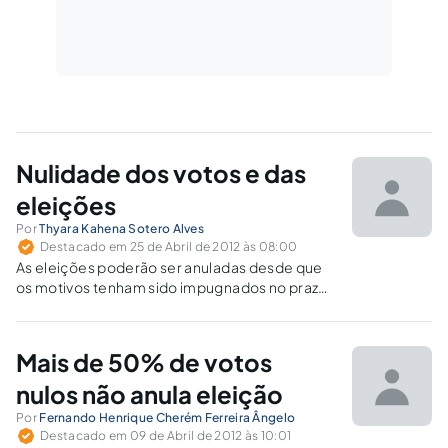
Nulidade dos votos e das
eleições
Por
Thyara Kahena Sotero Alves
Destacado em 25 de Abril de 2012 às 08:00
As eleições poderão ser anuladas desde que
os motivos tenham sido impugnados no prazo
correto, que sejam decorrentes dos casos de
nulidade e anulabilidade dos votos e que haja
um concreto prejuízo à soberania popular.
Mais de 50% de votos
nulos não anula eleição
Por
Fernando Henrique Cherém Ferreira Ângelo
Destacado em 09 de Abril de 2012 às 10:01