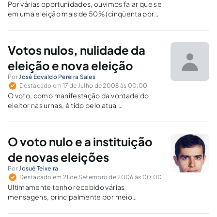
Por várias oportunidades, ouvimos falar que se
em uma eleição mais de 50% (cinqüenta por
cento) dos votos forem nulos, o pleito deveria
ser repetido, criando oportunidade para o
registro de outros candidatos. Falácia!
Votos nulos, nulidade da
eleição e nova eleição
Por
José Edvaldo Pereira Sales
Destacado em 17 de Julho de 2008 às 00:00
O voto, como manifestação da vontade do
eleitor nas urnas, é tido pelo atual
ordenamento brasileiro como obrigatório [01],
o que, na verdade, implica num dever de
comparecimento às urnas. O eleitor pode
O voto nulo e a instituição
votar num candidato, numa legenda partidária,
ou…
de novas eleições
Por
Josué Teixeira
Destacado em 21 de Setembro de 2006 às 00:00
Ultimamente tenho recebido várias
mensagens, principalmente por meio
eletrônico, informando acerca da
possibilidade de novas eleições caso o