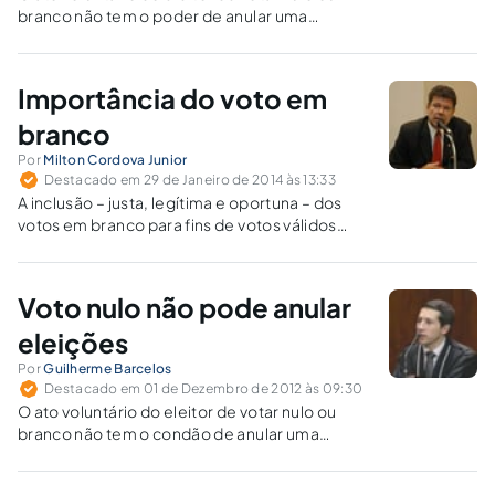
branco não tem o poder de anular uma
eleição.
Importância do voto em
branco
Por
Milton Cordova Junior
Destacado em 29 de Janeiro de 2014 às 13:33
A inclusão – justa, legítima e oportuna – dos
votos em branco para fins de votos válidos
representará uma espécie de legítima clausula
de barreira, dificultando o tão danoso
fracionamento partidário.
Voto nulo não pode anular
eleições
Por
Guilherme Barcelos
Destacado em 01 de Dezembro de 2012 às 09:30
O ato voluntário do eleitor de votar nulo ou
branco não tem o condão de anular uma
eleição.