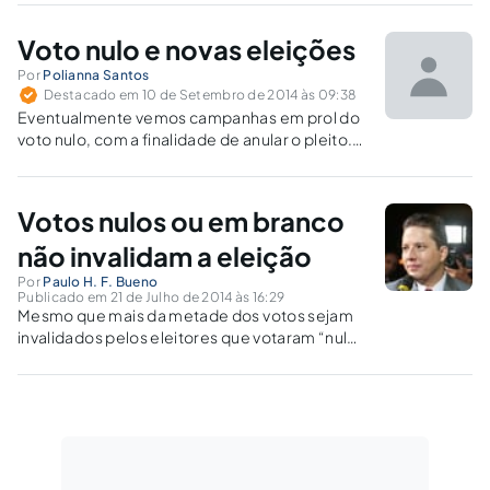
consciência.
Voto nulo e novas eleições
Por
Polianna Santos
Destacado em 10 de Setembro de 2014 às 09:38
Eventualmente vemos campanhas em prol do
voto nulo, com a finalidade de anular o pleito.
Identifica-se a necessidade de esclarecer que
não é possível anular eleições a partir da
manifestação apolítica do eleitor. É dizer: voto
Votos nulos ou em branco
nulo não anula eleição.
não invalidam a eleição
Por
Paulo H. F. Bueno
Publicado em 21 de Julho de 2014 às 16:29
Mesmo que mais da metade dos votos sejam
invalidados pelos eleitores que votaram “nulo”
ou “em branco”, a eleição não será anulada,
contando-se os votos válidos para apurar o
vencedor.