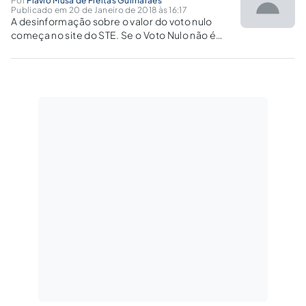
Por
Flavio Musa de Freitas Guimarães
Publicado em 20 de Janeiro de 2018 às 16:17
A desinformação sobre o valor do voto nulo
começa no site do STE. Se o Voto Nulo não é
válido e para nada serve, por que está previsto
na Constituição?