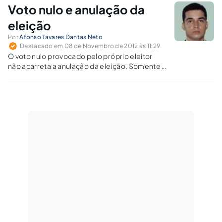
Voto nulo e anulação da
eleição
Por
Afonso Tavares Dantas Neto
Destacado em 08 de Novembro de 2012 às 11:29
O voto nulo provocado pelo próprio eleitor
não acarreta a anulação da eleição. Somente o
reconhecimento judicial da nulidade da
maioria dos votos é capaz de ocasionar nova
eleição.