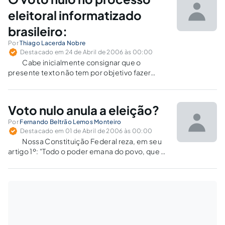
eleitoral informatizado
brasileiro:
Por
Thiago Lacerda Nobre
Destacado em 24 de Abril de 2006 às 00:00
Cabe inicialmente consignar que o
presente texto não tem por objetivo fazer
apologia ao voto nulo, nem tampouco
condena-lo, mas apenas de esclarecer ao
eleitor brasileiro as reais implicações deste,
Voto nulo anula a eleição?
quando do exercício de sua cidadania.
Falar em cidadania é…
Por
Fernando Beltrão Lemos Monteiro
Destacado em 01 de Abril de 2006 às 00:00
Nossa Constituição Federal reza, em seu
artigo 1º: "Todo o poder emana do povo, que o
exerce por meio de representantes eleitos ou
diretamente, nos termos desta Constituição".
Tal liame institucional funda-se na assertiva de
que o povo é o…