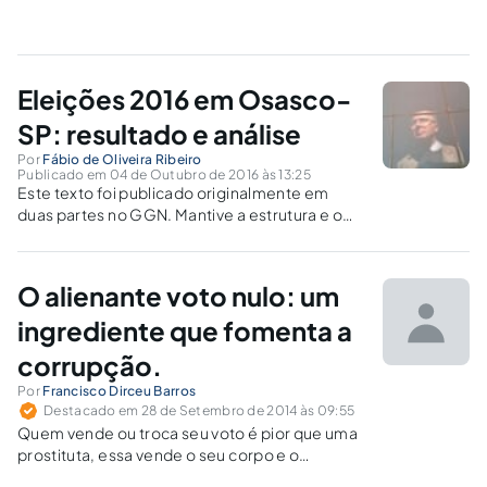
Eleições 2016 em Osasco-
SP: resultado e análise
Por
Fábio de Oliveira Ribeiro
Publicado em 04 de Outubro de 2016 às 13:25
Este texto foi publicado originalmente em
duas partes no GGN. Mantive a estrutura e o
conteúdo do mesmo ao publicá-lo aqui.
O alienante voto nulo: um
ingrediente que fomenta a
corrupção.
Por
Francisco Dirceu Barros
Destacado em 28 de Setembro de 2014 às 09:55
Quem vende ou troca seu voto é pior que uma
prostituta, essa vende o seu corpo e o
analfabeto político vende a sua própria