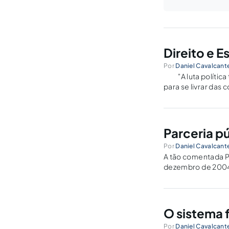
Direito e E
Por
Daniel Cavalcante
"A luta política 
para se livrar das
disso por causa de
Parceria p
Por
Daniel Cavalcante
A tão comentada Par
dezembro de 2004,
necessários ao des
O sistema 
Por
Daniel Cavalcante