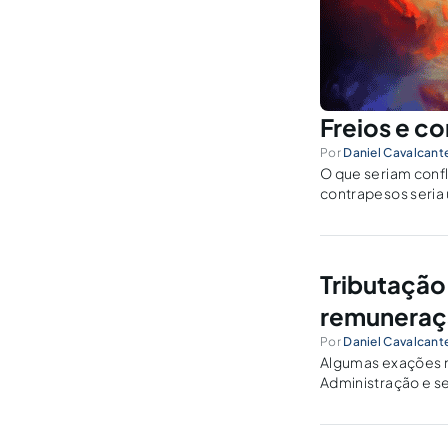
Freios e co
Por
Daniel Cavalcante
O que seriam confl
contrapesos seria 
Tributação:
remunera
Por
Daniel Cavalcante
Algumas exações no
Administração e s