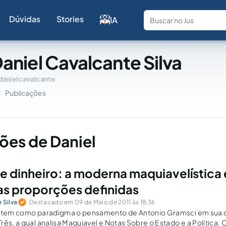
Dúvidas
Stories
IA
Fale com a
aniel Cavalcante Silva
danielcavalcante
Publicações
ões de Daniel
 dinheiro: a moderna maquiavelística 
s proporções definidas
 Silva
Destacado em 09 de Maio de 2011 às 18:36
e tem como paradigma o pensamento de Antonio Gramsci em sua 
rês, a qual analisa Maquiavel e Notas Sobre o Estado e a Política.