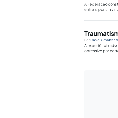
A Federação consti
entre si por um vi
pelos Estados Uni
Traumatism
Por
Daniel Cavalcante
A experiência advo
opressivo por parte
desgaste cotidiano