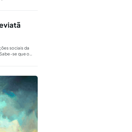
eviatã
ões sociais da
. Sabe-se que o
do crises sociais…