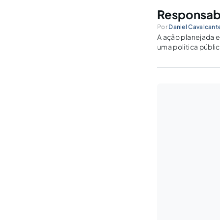
Responsabi
Por
Daniel Cavalcante
A ação planejada e
uma política públic
adotado pelo gover
fiscal passam…