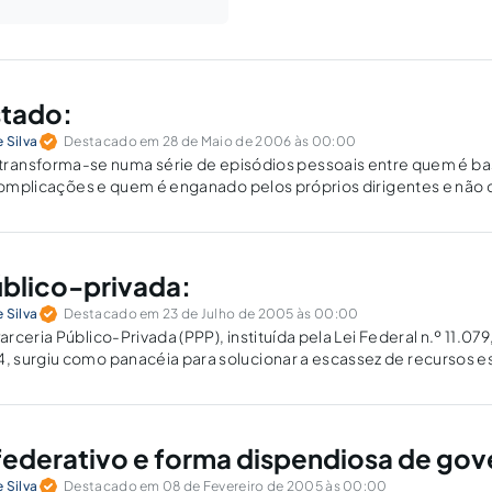
stado:
 Silva
Destacado em 28 de Maio de 2006 às 00:00
transforma-se numa série de episódios pessoais entre quem é ba
 complicações e quem é enganado pelos próprios dirigentes e não
 uma incurável estupidez." Antonio Gramsci…
úblico-privada:
 Silva
Destacado em 23 de Julho de 2005 às 00:00
ceria Público-Privada (PPP), instituída pela Lei Federal n.º 11.079
 surgiu como panacéia para solucionar a escassez de recursos es
envolvimento da ainda precária infra-estrutura brasileira. Trata-
federativo e forma dispendiosa de gov
 Silva
Destacado em 08 de Fevereiro de 2005 às 00:00