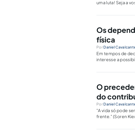
uma luta! Seja a vo
discussões que r
Os depende
física
Por
Daniel Cavalcante
Em tempos de decl
interesse a possib
restituição de par
O preceden
do contrib
Por
Daniel Cavalcante
"A vida só pode se
frente." (Soren Ki
soluções administr