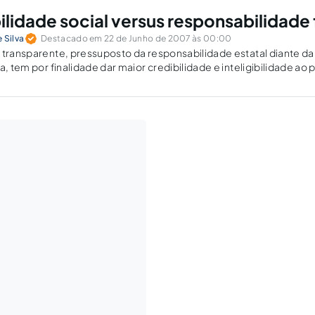
lidade social versus responsabilidade f
 Silva
Destacado em 22 de Junho de 2007 às 00:00
 transparente, pressuposto da responsabilidade estatal diante d
a, tem por finalidade dar maior credibilidade e inteligibilidade a
no dirigente. Dentro desse cenário, a responsabilidade social e