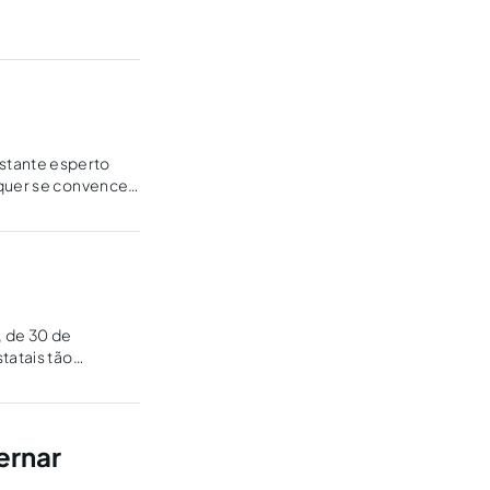
stante esperto
 quer se convencer
, de 30 de
tatais tão
se de um…
ernar