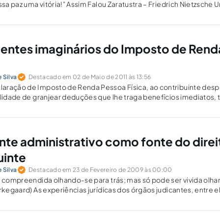
ssa paz uma vitória!" Assim Falou Zaratustra – Friedrich Nietzsche 
ondam…
ntes imaginários do Imposto de Rend
 Silva
Destacado em 02 de Maio de 2011 às 13:56
aração de Imposto de Renda Pessoa Física, ao contribuinte desp
ilidade de granjear deduções que lhe traga benefícios imediatos, 
te do que efetivamente recolheu aos cofres públicos ou que…
te administrativo como fonte do direi
uinte
 Silva
Destacado em 23 de Fevereiro de 2009 às 00:00
r compreendida olhando-se para trás; mas só pode ser vivida olha
erkegaard) As experiências jurídicas dos órgãos judicantes, entre 
ativas no exercício regular de pacificar controvérsias, descortin