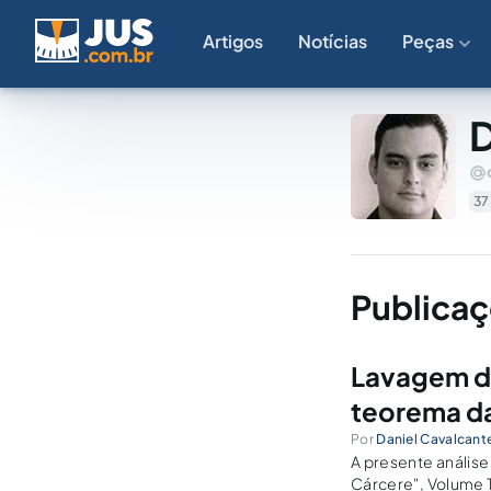
Artigos
Notícias
Peças
D
37
Publicaç
Lavagem de
teorema da
Por
Daniel Cavalcante
A presente anális
Cárcere", Volume T