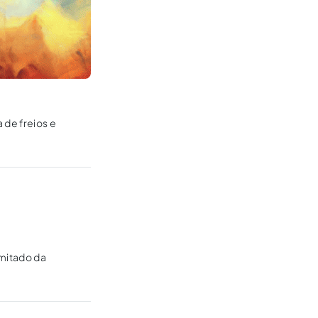
 de freios e
imitado da