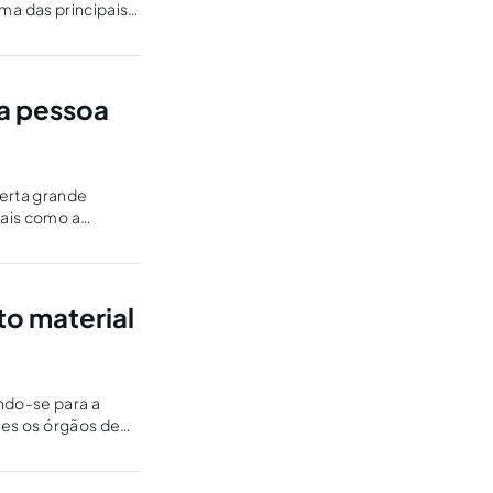
Uma das principais
a pessoa
erta grande
tais como a
to material
ndo-se para a
eles os órgãos de
am-se…