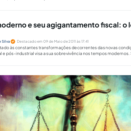
correlacionar a…
oderno e seu agigantamento fiscal: o l
 Silva
Destacado em 09 de Maio de 2011 às 17:41
tado às constantes transformações decorrentes das novas condiç
rial e pós-industrial visa a sua sobrevivência nos tempos modernos
ido a constantes pressões, a crises políticas permanentes, geran