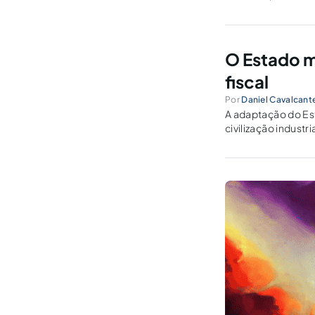
desta análise visa 
O Estado m
fiscal
Por
Daniel Cavalcante
A adaptação do Es
civilização indust
Estado está submet