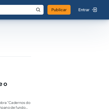
Publicar
Entrar
 IA
Buscar no Jus
e o
obra "Cadernos do
 O pano de fundo