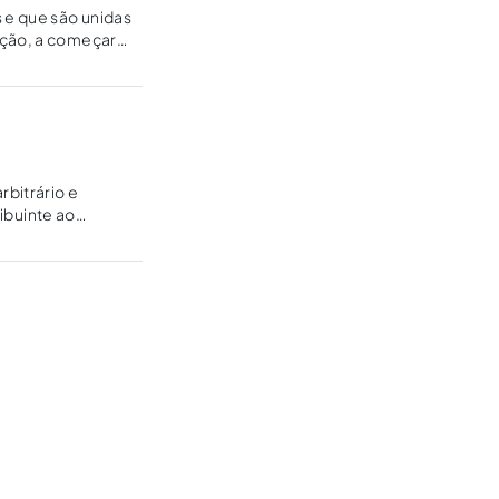
s e que são unidas
ução, a começar
rbitrário e
ribuinte ao
ra da…