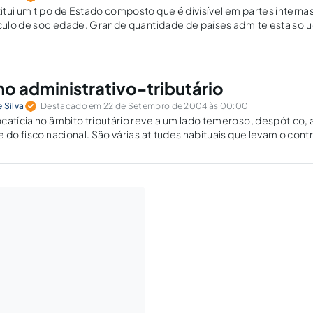
tui um tipo de Estado composto que é divisível em partes interna
nculo de sociedade. Grande quantidade de países admite esta sol
dos da América com…
o administrativo-tributário
 Silva
Destacado em 22 de Setembro de 2004 às 00:00
catícia no âmbito tributário revela um lado temeroso, despótico, a
 do fisco nacional. São várias atitudes habituais que levam o cont
 no lodoso recinto administrativo-tributário. O descaso e a demo