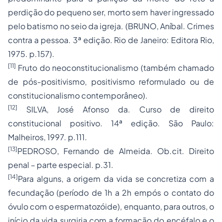
perdição do pequeno ser, morto sem haver ingressado
pelo batismo no seio da igreja. (BRUNO, Aníbal. Crimes
contra a pessoa. 3ª edição. Rio de Janeiro: Editora Rio,
1975. p.157).
[11]
Fruto do neoconstitucionalismo (também chamado
de pós-
positivismo
, positivismo reformulado ou de
constitucionalismo contemporâneo).
[12]
SILVA, José Afonso da. Curso de
direito
constitucional
positivo. 14ª edição. São Paulo:
Malheiros, 1997. p.111.
[13]
PEDROSO, Fernando de Almeida. Ob.cit. Direito
penal – parte especial. p.31.
[14]
Para alguns, a origem da vida se concretiza com a
fecundação (período de 1h a 2h empós o contato do
óvulo com o espermatozóide), enquanto, para outros, o
início da vida surgiria com a formação do encéfalo e o