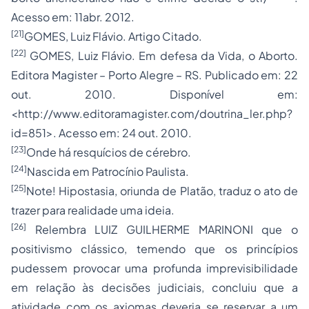
Acesso em: 11abr. 2012.
[21]
GOMES, Luiz Flávio. Artigo Citado.
[22]
GOMES, Luiz Flávio. Em defesa da Vida, o Aborto.
Editora Magister – Porto Alegre – RS. Publicado em: 22
out. 2010. Disponível em:
<http://www.editoramagister.com/doutrina_ler.php?
id=851>. Acesso em: 24 out. 2010.
[23]
Onde há resquícios de cérebro.
[24]
Nascida em Patrocínio Paulista.
[25]
Note! Hipostasia, oriunda de Platão, traduz o ato de
trazer para realidade uma ideia.
[26]
Relembra LUIZ GUILHERME MARINONI que o
positivismo clássico, temendo que os princípios
pudessem provocar uma profunda imprevisibilidade
em relação às decisões judiciais, concluiu que a
atividade com os axiomas deveria se reservar a um