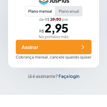
JusPlus
Plano mensal
Plano anual
de R$
29,50
por
2,95
R$
No primeiro mês
Assinar
Cobrança mensal, cancele quando quiser
Já é assinante?
Faça login