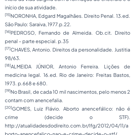
início de sua atividade.
[15]
NORONHA, Edgard Magalhães. Direito Penal. 13.ed.
São Paulo: Saraiva, 1977.p.22.
[16]
PEDROSO, Fernando de Almeida. Ob.cit. Direito
penal – parte especial. p.35
[17]
CHAVES, Antonio. Direitos da personalidade. Justitia
98/63.
[18]
ALMEIDA JÚNIOR, Antonio Ferreira. Lições de
medicina legal. 16.ed. Rio de Janeiro: Freitas Bastos,
1973. p.668 e 680.
[19]
No Brasil, de cada 10 mil nascimentos, pelo menos 2
contam com anencefalia.
[20]
GOMES, Luiz Flávio. Aborto anencefálico: não é
crime (decide o STF).
http://atualidadesdodireito.com.br/lfg/2012/04/11/a
borto-anencefalico-nao-e-crime-decide-o-stf/ .