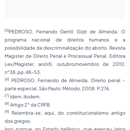
[5]
PEDROSO, Fernando Gentil Gizzi de Almeida. O
programa nacional de direitos humanos e a
possibilidade da descriminalização do aborto. Revista
Magister de
Direito Penal
e Processual Penal. Editora
Lex/Magister, anoVII, outubro/novembro de 2010,
n°38, pp.48-53.
[6]
PEDROSO, Fernando de Almeida. Direito penal –
parte especial. São Paulo: Método, 2008. P.276.
[7]
Idem, ibidem.
[8]
Artigo 2° da CRFB.
[9]
Relembra-se, aqui, do
constitucionalismo
antigo
dos gregos.
Isso porque, no Estado helênico, que exerceu larga