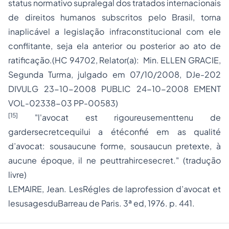
status normativo supralegal dos tratados internacionais
de direitos humanos subscritos pelo Brasil, torna
inaplicável a legislação infraconstitucional com ele
conflitante, seja ela anterior ou posterior ao ato de
ratificação.(HC 94702, Relator(a): Min. ELLEN GRACIE,
Segunda Turma, julgado em 07/10/2008, DJe-202
DIVULG 23-10-2008 PUBLIC 24-10-2008 EMENT
VOL-02338-03 PP-00583)
[15]
"l'avocat est rigoureusementtenu de
gardersecretcequilui a étéconfié em as qualité
d’avocat: sousaucune forme, sousaucun pretexte, à
aucune époque, il ne peuttrahircesecret." (tradução
livre)
LEMAIRE, Jean. LesRégles de laprofession d’avocat et
lesusagesduBarreau de Paris. 3ª ed, 1976. p. 441.