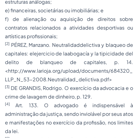
estruturas análogas;
e) financeiras, societárias ou imobiliárias; e
f) de alienação ou aquisição de direitos sobre
contratos relacionados a atividades desportivas ou
artísticas profissionais;
[2]
PÉREZ, Manzano. Neutralidaddelictiva y blaqueo de
capitales: elejercicio de laabogacía y la
tipicidade
del
delito de blanqueo de capitales, p. 14.
<http://www.larioja.org/upload/documents/684320_
LLP_N_53-2008.Neutralidad_delictiva.pdf>
[3]
DE GRANDIS, Rodrigo. O exercício da advocacia e o
crime de lavagem de dinheiro, p. 129.
[4]
Art. 133. O advogado é indispensável à
administração da justiça, sendo inviolável por seus atos
e manifestações no exercício da profissão, nos limites
da lei.