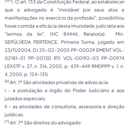
[5]
“1. O art. 133 da Constituição Federal, ao estabelecer
que o advogado é "inviolável por seus atos e
manifestações no exercício da profissão", possibilitou
fosse contida a eficácia desta imunidade judiciária aos
"termos da lei". (HC 84446, Relator(a): Min.
SEPÚLVEDA PERTENCE, Primeira Turma, julgado em
23/11/2004, DJ 25-02-2005 PP-00029 EMENT VOL-
02181-01 PP-00130 RTJ VOL-00192-03 PP-00974
LEXSTF v. 27, n. 316, 2005, p. 439-449 RMDPPP v. 1, n.
4, 2005, p. 124-131)
[6]
Art. 1º São atividades privativas de advocacia:
I - a postulação a órgão do Poder Judiciário e aos
juizados especiais;
II - as atividades de consultoria, assessoria e direção
jurídicas.
[7]
Art. 7º São direitos do advogado: