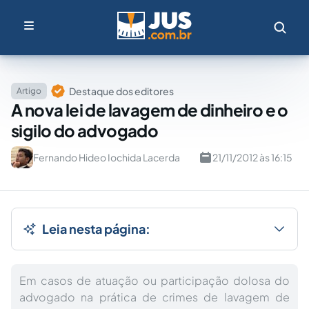
Destaque dos editores
Artigo
A nova lei de lavagem de dinheiro e o
sigilo do advogado
Fernando Hideo Iochida Lacerda
21/11/2012 às 16:15
Leia nesta página:
Em casos de atuação ou participação dolosa do
advogado na prática de crimes de lavagem de