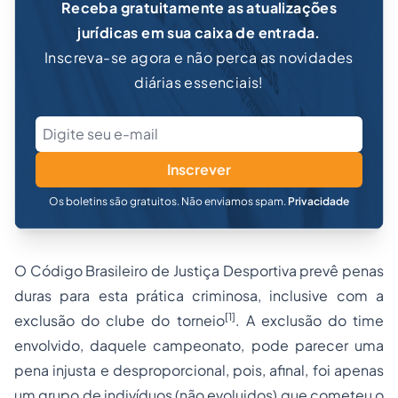
Receba gratuitamente as atualizações
jurídicas em sua caixa de entrada.
Inscreva-se agora e não perca as novidades
diárias essenciais!
Inscrever
Os boletins são gratuitos. Não enviamos spam.
Privacidade
O Código Brasileiro de Justiça Desportiva prevê
penas
duras para esta prática criminosa, inclusive com a
[1]
exclusão do clube do torneio
. A exclusão do time
envolvido, daquele campeonato, pode parecer uma
pena injusta e desproporcional, pois, afinal, foi apenas
um grupo de indivíduos (não evoluidos) que cometeu o