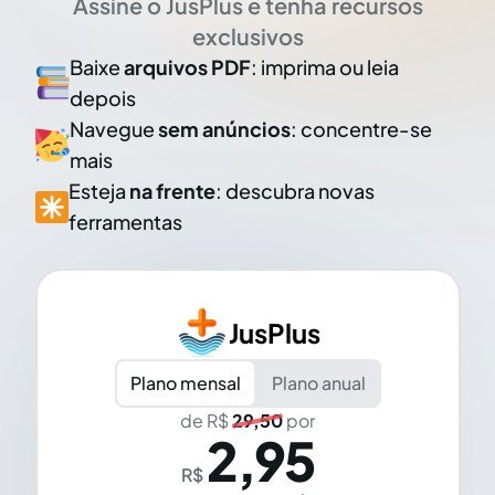
Assine o JusPlus e tenha recursos
exclusivos
Baixe
arquivos PDF
: imprima ou leia
depois
Navegue
sem anúncios
: concentre-se
mais
Esteja
na frente
: descubra novas
ferramentas
JusPlus
Plano mensal
Plano anual
de R$
29,50
por
2,95
R$