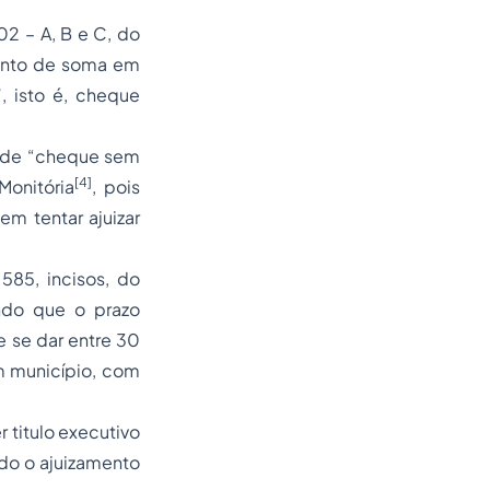
02 – A, B e C, do
mento de soma em
, isto é, cheque
s de “cheque sem
[4]
Monitória
, pois
m tentar ajuizar
585, incisos, do
endo que o prazo
 se dar entre 30
m município, com
 titulo executivo
ando o ajuizamento