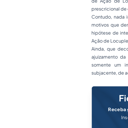
de Ação de Lo
prescricional de
Contudo, nada 
motivos que dera
hipótese de inte
Ação de Locuple
Ainda, que deco
ajuizamento da
somente um in
subjacente, de a
Fi
Receba g
Ins