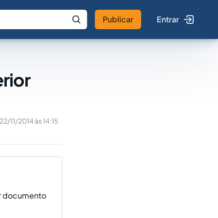
Publicar
Entrar
 IA
Buscar no Jus
rior
22/11/2014 às 14:15
or documento