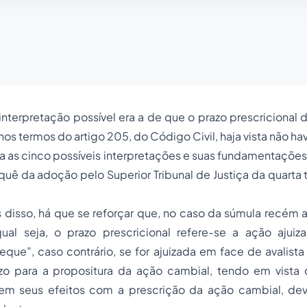
a interpretação possível era a de que o prazo prescricional 
nos termos do artigo 205, do Código Civil, haja vista não ha
a as cinco possíveis interpretações e suas fundamentações 
quê da adoção pelo Superior Tribunal de Justiça da quarta 
s disso, há que se reforçar que, no caso da súmula recém
qual seja, o prazo prescricional refere-se a ação aju
que”, caso contrário, se for ajuizada em face de avalista
zo para a propositura da ação cambial, tendo em vista 
m seus efeitos com a prescrição da ação cambial, dev