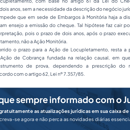
cupletamento, com base no artigo 61 da Lei do Che
 dois anos, sem a necessidade da descrição do negócio jurí
impede que em sede de Embargos à Monitória haja a dis
m ensejo a emissão do cheque. Tal hipótese faz cair por 
rpretação, pois o prazo de dois anos, após o prazo execu
tamento, não a Ação Monitória.
rrido o prazo para a Ação de Locupletamento, resta a 
 Ação de Cobrança fundada na relação causal, em qu
strumento de prova, dependendo a prescrição do ne
cordo com o artigo 62, Lei nº 7.357/85.
que sempre informado com o J
ratuitamente as atualizações jurídicas em sua caixa de
creva-se agora e não perca as novidades diárias essenci