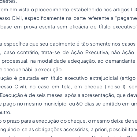
destes.
tem em vista o procedimento estabelecido nos artigos 1.1
sso Civil, especificamente na parte referente a “paga
 base em prova escrita sem eficácia de título executivo”
ula específica que seu cabimento é tão somente nos caso
”, caso contrário, trata-se de Ação Executiva, não Ação 
sse processual, na modalidade adequação, ao demandante e
e cheque hábil a execução.
ção é pautada em título executivo extrajudicial (artigo 
sso Civil), no caso em tela, em cheque (inciso I), s
 Execução é de seis meses, após a apresentação, que deve
 e pago no mesmo município, ou 60 dias se emitido em u
utro.
 o prazo para a execução do cheque, o mesmo deixa de ser
tinguindo-se as obrigações acessórias, a priori, possibilit