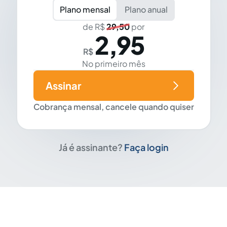
Plano mensal
Plano anual
de R$
29,50
por
2,95
R$
No primeiro mês
Assinar
Cobrança mensal, cancele quando quiser
Já é assinante?
Faça login