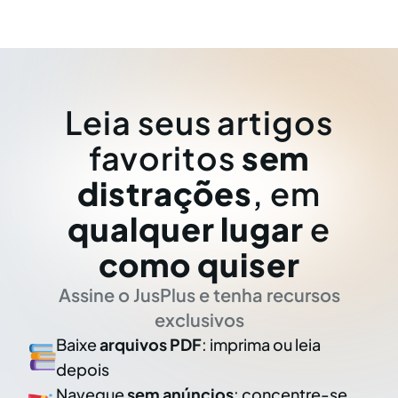
Leia seus artigos
favoritos
sem
distrações
, em
qualquer lugar
e
como quiser
Assine o JusPlus e tenha recursos
exclusivos
Baixe
arquivos PDF
: imprima ou leia
depois
Navegue
sem anúncios
: concentre-se