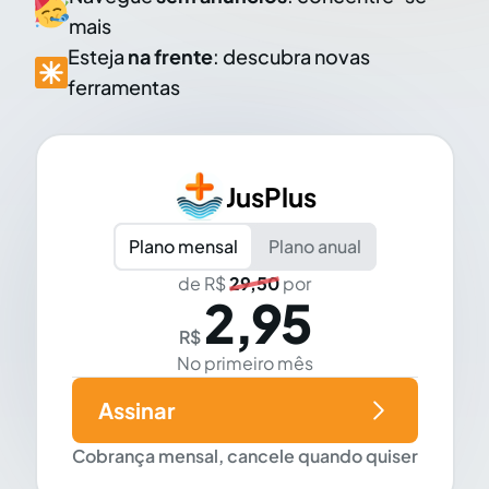
mais
Esteja
na frente
: descubra novas
ferramentas
JusPlus
Plano mensal
Plano anual
de R$
29,50
por
2,95
R$
No primeiro mês
Assinar
Cobrança mensal, cancele quando quiser