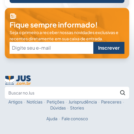
Fique sempre informado!
Seja o primeiro a receber nossas novidades exclusivas e
recentes diretamente em sua caixa de entrada.
Inscrever
Artigos
·
Notícias
·
Petições
·
Jurisprudência
·
Pareceres
·
Fale com a IA
Buscar no Jus
Dúvidas
·
Stories
Ajuda
·
Fale conosco