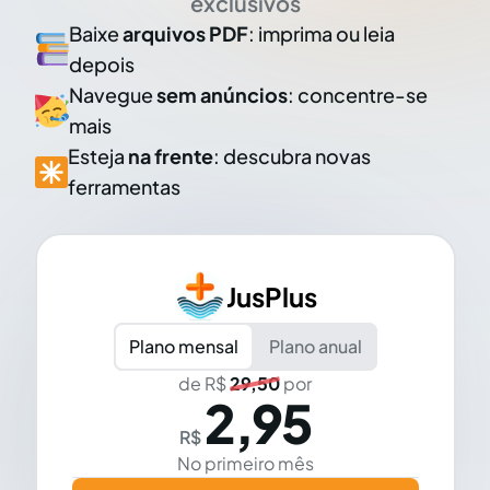
exclusivos
Baixe
arquivos PDF
: imprima ou leia
depois
Navegue
sem anúncios
: concentre-se
mais
Esteja
na frente
: descubra novas
ferramentas
JusPlus
Plano mensal
Plano anual
de R$
29,50
por
2,95
R$
No primeiro mês