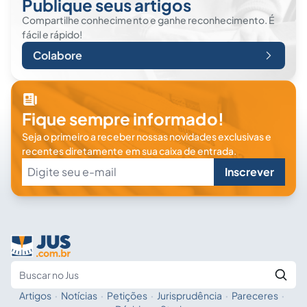
Publique seus artigos
Compartilhe conhecimento e ganhe reconhecimento. É
fácil e rápido!
Colabore
Fique sempre informado!
Seja o primeiro a receber nossas novidades exclusivas e
recentes diretamente em sua caixa de entrada.
Inscrever
Artigos
·
Notícias
·
Petições
·
Jurisprudência
·
Pareceres
·