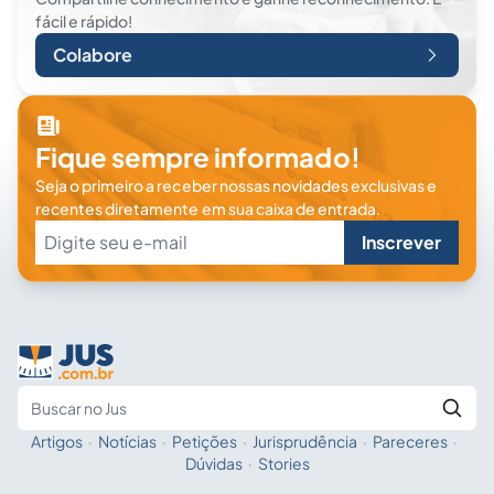
fácil e rápido!
Colabore
Fique sempre informado!
Seja o primeiro a receber nossas novidades exclusivas e
recentes diretamente em sua caixa de entrada.
Inscrever
Artigos
·
Notícias
·
Petições
·
Jurisprudência
·
Pareceres
·
Fale com a IA
Buscar no Jus
Dúvidas
·
Stories