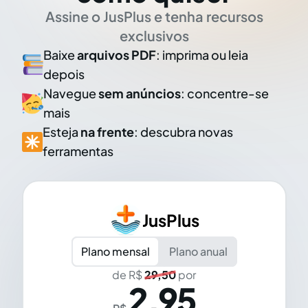
Assine o JusPlus e tenha recursos
exclusivos
Baixe
arquivos PDF
: imprima ou leia
depois
Navegue
sem anúncios
: concentre-se
mais
Esteja
na frente
: descubra novas
ferramentas
JusPlus
Plano mensal
Plano anual
de R$
29,50
por
2,95