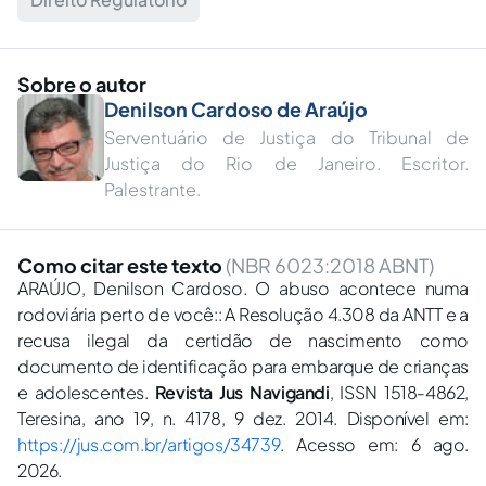
Sobre o autor
Denilson Cardoso de Araújo
Serventuário de Justiça do Tribunal de
Justiça do Rio de Janeiro. Escritor.
Palestrante.
Como citar este texto
(NBR 6023:2018 ABNT)
ARAÚJO, Denilson Cardoso. O abuso acontece numa
rodoviária perto de você:: A Resolução 4.308 da ANTT e a
recusa ilegal da certidão de nascimento como
documento de identificação para embarque de crianças
e adolescentes.
Revista Jus Navigandi
, ISSN 1518-4862,
Teresina, ano 19, n. 4178, 9 dez. 2014. Disponível em:
https://jus.com.br/artigos/34739
. Acesso em: 6 ago.
2026.