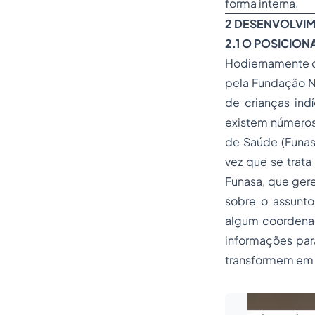
forma interna.
2 DESENVOLVI
2.1 O POSICION
Hodiernamente o 
pela Fundação N
de crianças ind
existem números
de Saúde (Funasa
vez que se trata
Funasa, que gere
sobre o assunto
algum coordenado
informações para
transformem em ‘