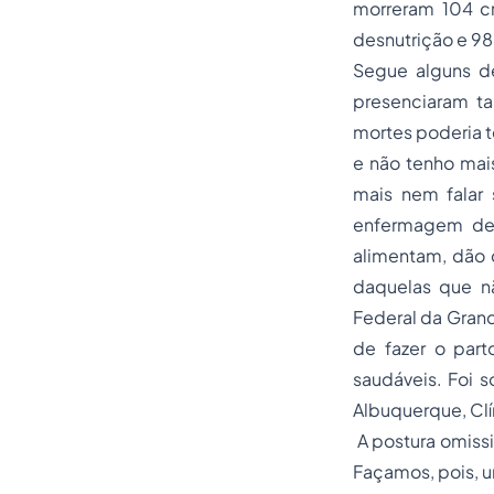
morreram 104 cr
desnutrição e 9
Segue alguns de
presenciaram ta
mortes poderia te
e não tenho mai
mais nem falar 
enfermagem de u
alimentam, dão 
daquelas que nã
Federal da Grand
de fazer o part
saudáveis. Foi só
Albuquerque, Clí
A postura omissi
Façamos, pois, u