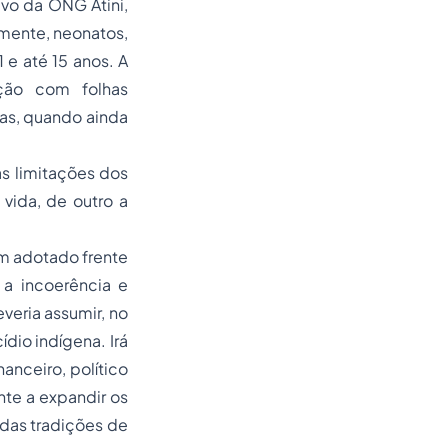
ivo da ONG Atini,
amente, neonatos,
1 e até 15 anos. A
ção com folhas
ças, quando ainda
as limitações dos
 vida, de outro a
m adotado frente
 a incoerência e
veria assumir, no
dio indígena. Irá
nanceiro, político
te a expandir os
 das tradições de