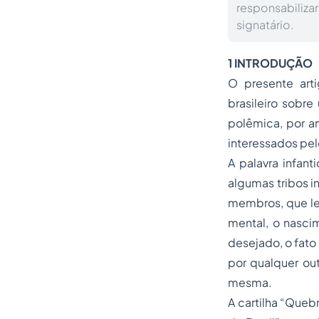
responsabiliz
signatário.
1 INTRODUÇÃO
O presente art
brasileiro sobr
polêmica, por ant
interessados pel
A palavra infant
algumas tribos in
membros, que lev
mental, o nasci
desejado, o fato
por qualquer out
mesma.
A cartilha “Queb