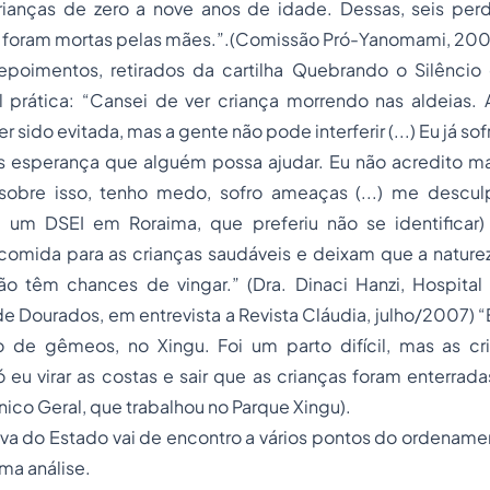
ianças de zero a nove anos de idade. Dessas, seis per
8 foram mortas pelas mães.”.(Comissão Pró-Yanomami, 200
poimentos, retirados da cartilha Quebrando o Silênci
l prática: “Cansei de ver criança morrendo nas aldeias. 
r sido evitada, mas a gente não pode interferir (...) Eu já sof
s esperança que alguém possa ajudar. Eu não acredito ma
sobre isso, tenho medo, sofro ameaças (...) me descul
m DSEI em Roraima, que preferiu não se identificar) “
comida para as crianças saudáveis e deixam que a nature
o têm chances de vingar.” (Dra. Dinaci Hanzi, Hospital
e Dourados, em entrevista a Revista Cláudia, julho/2007) 
o de gêmeos, no Xingu. Foi um parto difícil, mas as c
 eu virar as costas e sair que as crianças foram enterradas
nico Geral, que trabalhou no Parque Xingu).
va do Estado vai de encontro a vários pontos do ordenament
ma análise.