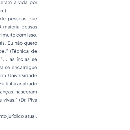
deram a vida por
5.)
o de pessoas que
A maioria dessas
ri muito com isso,
is. Eu não quero
pe.” (Técnica de
... as índias se
za se encarregue
 da Universidade
“Eu tinha acabado
rianças nasceram
 vivas.” (Dr. Piva
o jurídico atual.