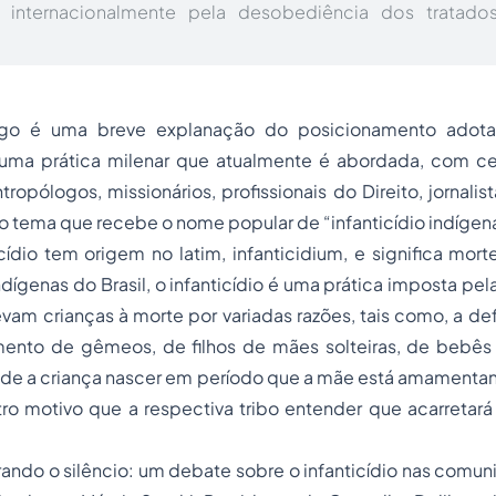
ar internacionalmente pela desobediência dos tratad
igo é uma breve explanação do posicionamento adot
e uma prática milenar que atualmente é abordada, com ce
ropólogos, missionários, profissionais do Direito, jornalis
o tema que recebe o nome popular de “infanticídio indígen
icídio tem origem no latim,
infanticidium
, e significa mor
dígenas do Brasil, o infanticídio é uma prática imposta pel
am crianças à morte por variadas razões, tais como, a defi
mento de gêmeos, de filhos de mães solteiras, de bebê
 de a criança nascer em período que a mãe está amamentand
ro motivo que a respectiva tribo entender que acarretará
rando o silêncio: um debate sobre o infanticídio nas comu