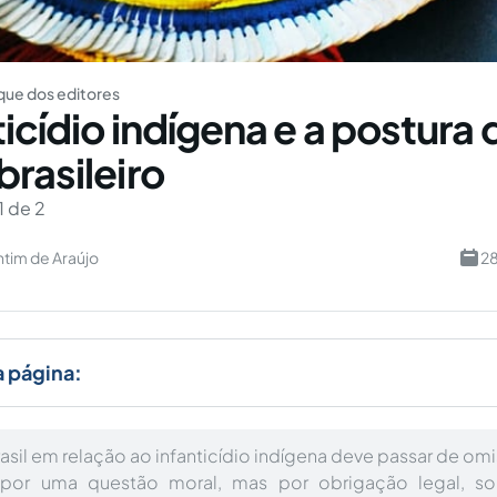
ue dos editores
icídio indígena e a postura 
brasileiro
1 de 2
ntim de Araújo
28
a página:
asil em relação ao infanticídio indígena deve passar de omis
por uma questão moral, mas por obrigação legal, s