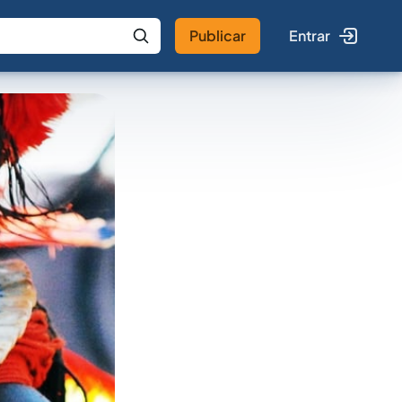
Publicar
Entrar
 IA
Buscar no Jus