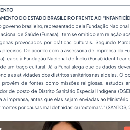
MENTO
AMENTO DO ESTADO BRASILEIRO FRENTE AO “INFANTICÍD
governo brasileiro, representado pela Fundação Nacional d
acional de Saúde (Funasa), tem se omitido em relação aos
ígenas provocados por práticas culturais. Segundo Marc
 precisos. De acordo com a assessoria de imprensa da F
), cabe à Fundação Nacional do Índio (Funai) identificar
 de um traço cultural. Já a Funai alega que os dados dev
ncia as atividades dos distritos sanitários nas aldeias. O 
 provém de fontes como missões religiosas, estudos a
r de posto de Distrito Sanitário Especial Indígena (DSEI
 a imprensa, antes que elas sejam enviadas ao Ministério
mortes por causas mal definidas’ ou ‘externas’.” (SANTOS, 2