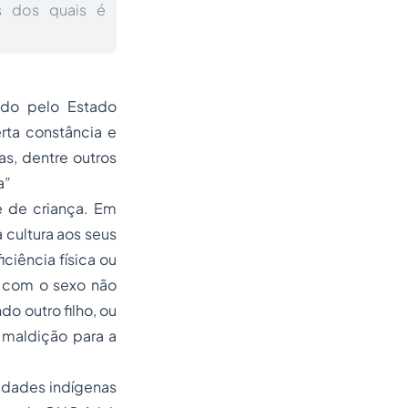
os dos quais é
ado pelo Estado
rta constância e
tas, dentre outros
a”
te de criança. Em
a cultura aos seus
ciência física ou
s com o sexo não
o outro filho, ou
 maldição para a
nidades indígenas