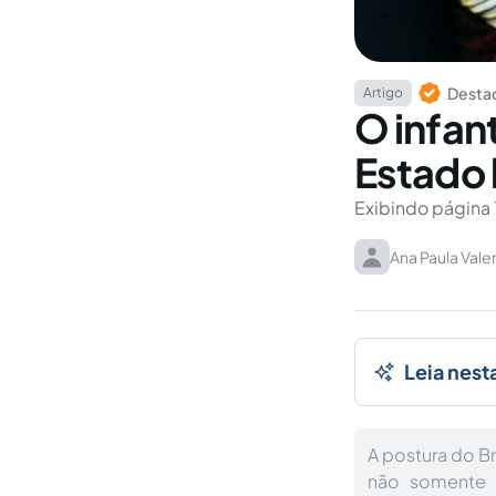
Destaq
Artigo
O infant
Estado 
Exibindo página 
Ana Paula Vale
Leia nest
A postura do Br
não somente 