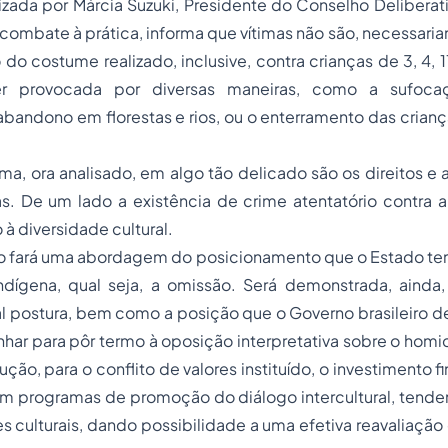
nizada por Márcia Suzuki, Presidente do Conselho Deliberat
combate à prática, informa que vítimas não são, necessari
do costume realizado, inclusive, contra crianças de 3, 4, 1
r provocada por diversas maneiras, como a sufoca
bandono em florestas e rios, ou o enterramento das crian
ma, ora analisado, em algo tão delicado são os direitos e 
as. De um lado a existência de crime atentatório contra a
 à diversidade cultural.
go fará uma abordagem do posicionamento que o Estado te
indígena, qual seja, a omissão. Será demonstrada, ainda,
al postura, bem como a posição que o Governo brasileiro de
har para pôr termo à oposição interpretativa sobre o homicí
ão, para o conflito de valores instituído, o investimento fi
m programas de promoção do diálogo intercultural, tenden
 culturais, dando possibilidade a uma efetiva reavaliação