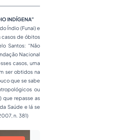
IO INDÍGENA”
o Índio (Funai) e
 casos de óbitos
elo Santos: “Não
undação Nacional
 esses casos, uma
em ser obtidos na
pouco que se sabe
ntropológicos ou
) que repasse as
 da Saúde e lá se
007, n. 381)