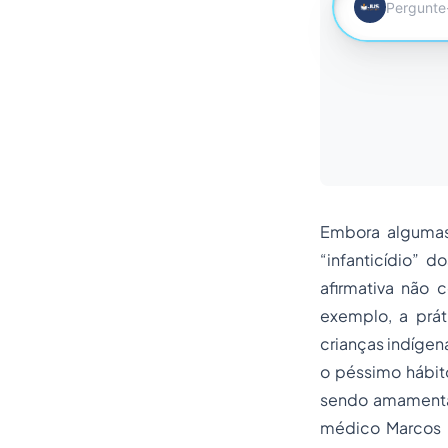
Embora algumas
“infanticídio” d
afirmativa não 
exemplo, a prát
crianças indígen
o péssimo hábito
sendo amamenta
médico Marcos P