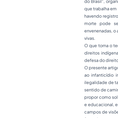
do Brasil”, orga
que trabalha em 
havendo registro 
morte pode se
envenenadas, o a
vivas.
O que torna o te
direitos indígen
defesa do direito
O presente arti
ao infanticídio 
ilegalidade de t
sentido de camin
propor como soluç
e educacional, e
campos de visões