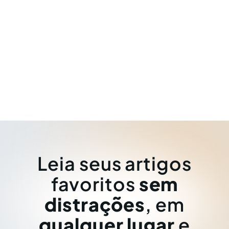
Leia seus artigos
favoritos
sem
distrações
, em
qualquer lugar
e