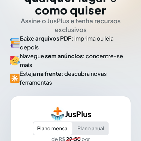
como quiser
Assine o JusPlus e tenha recursos
exclusivos
Baixe
arquivos PDF
: imprima ou leia
depois
Navegue
sem anúncios
: concentre-se
mais
Esteja
na frente
: descubra novas
ferramentas
JusPlus
Plano mensal
Plano anual
de R$
29,50
por