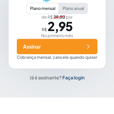
Plano mensal
Plano anual
de R$
29,50
por
2,95
R$
No primeiro mês
Assinar
Cobrança mensal, cancele quando quiser
Já é assinante?
Faça login