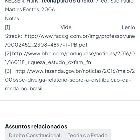
KELSEN, Hans.
Teoria pura do direito
. 7. ed. São Paulo:
Martins Fontes, 2006.
Notas
[1] Vide
Lenio
Streck
: http://www.faccg.com.br/img/professor/une
/0002452_2308-4897-1-PB.pdf
[2] http://www.bbc.com/portuguese/noticias/2016/0
1/160118_riqueza_estudo_oxfam_fn
[3] http://www.fazenda.gov.br/noticias/2016/maio/2
00bspe-divulga-relatorio-sobre-a-distribuicao-da-
renda-no-brasil
Assuntos relacionados
Direito Constitucional
Teoria do Estado