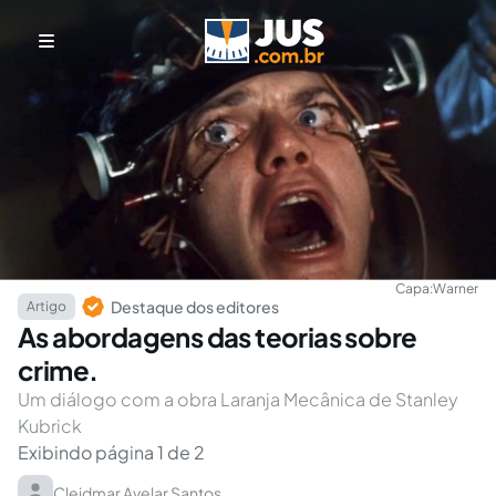
Capa:
Warner
Destaque dos editores
Artigo
As abordagens das teorias sobre
crime.
Um diálogo com a obra Laranja Mecânica de Stanley
Kubrick
Exibindo página 1 de 2
Cleidmar Avelar Santos