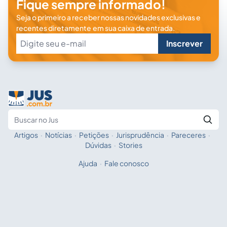
Fique sempre informado!
Seja o primeiro a receber nossas novidades exclusivas e
recentes diretamente em sua caixa de entrada.
Inscrever
Artigos
·
Notícias
·
Petições
·
Jurisprudência
·
Pareceres
·
Fale com a IA
Buscar no Jus
Dúvidas
·
Stories
Ajuda
·
Fale conosco