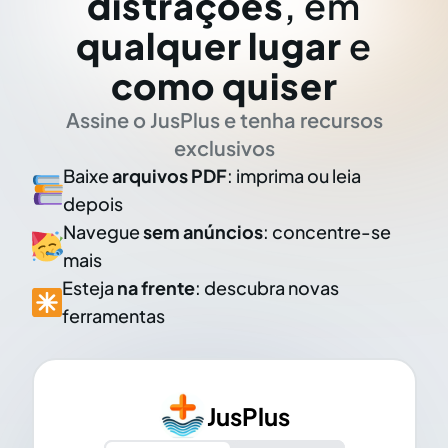
distrações
, em
qualquer lugar
e
como quiser
Assine o JusPlus e tenha recursos
exclusivos
Baixe
arquivos PDF
: imprima ou leia
depois
Navegue
sem anúncios
: concentre-se
mais
Esteja
na frente
: descubra novas
ferramentas
JusPlus