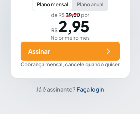
Plano mensal
Plano anual
de R$
29,50
por
2,95
R$
No primeiro mês
Assinar
Cobrança mensal, cancele quando quiser
Já é assinante?
Faça login