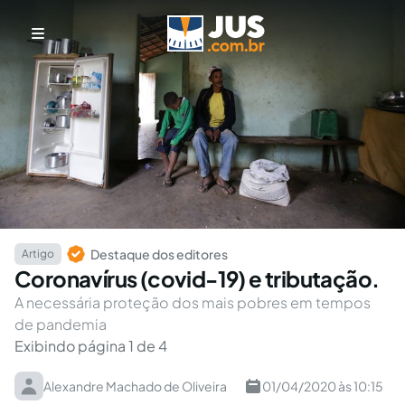
Destaque dos editores
Artigo
Coronavírus (covid-19) e tributação.
A necessária proteção dos mais pobres em tempos
de pandemia
Exibindo página 1 de 4
Alexandre Machado de Oliveira
01/04/2020 às 10:15