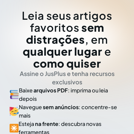
Leia seus artigos
favoritos
sem
distrações
, em
qualquer lugar
e
como quiser
Assine o JusPlus e tenha recursos
exclusivos
Baixe
arquivos PDF
: imprima ou leia
depois
Navegue
sem anúncios
: concentre-se
mais
Esteja
na frente
: descubra novas
ferramentas