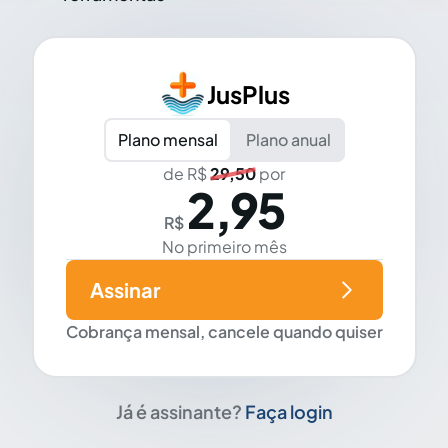
JusPlus
Plano mensal
Plano anual
de R$
29,50
por
2,95
R$
No primeiro mês
Assinar
Cobrança mensal, cancele quando quiser
Já é assinante?
Faça login